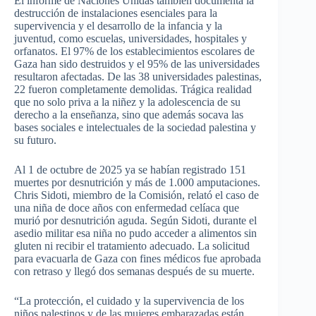
El informe de Naciones Unidas también documenta la
destrucción de instalaciones esenciales para la
supervivencia y el desarrollo de la infancia y la
juventud, como escuelas, universidades, hospitales y
orfanatos. El 97% de los establecimientos escolares de
Gaza han sido destruidos y el 95% de las universidades
resultaron afectadas. De las 38 universidades palestinas,
22 fueron completamente demolidas. Trágica realidad
que no solo priva a la niñez y la adolescencia de su
derecho a la enseñanza, sino que además socava las
bases sociales e intelectuales de la sociedad palestina y
su futuro.
Al 1 de octubre de 2025 ya se habían registrado 151
muertes por desnutrición y más de 1.000 amputaciones.
Chris Sidoti, miembro de la Comisión, relató el caso de
una niña de doce años con enfermedad celíaca que
murió por desnutrición aguda. Según Sidoti, durante el
asedio militar esa niña no pudo acceder a alimentos sin
gluten ni recibir el tratamiento adecuado. La solicitud
para evacuarla de Gaza con fines médicos fue aprobada
con retraso y llegó dos semanas después de su muerte.
“La protección, el cuidado y la supervivencia de los
niños palestinos y de las mujeres embarazadas están