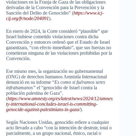
violaciones en la Franja de Gaza de las obligaciones
derivadas de la Convención para la Prevención y la
Sanción del Delito de Genocidio” (
https://www.icj-
cij.org/fr/node/204091
).
En enero de 2024, la Corte consideró “plausible” que
Israel hubiese cometido violaciones contra dicha
Convención y entonces ordenó que el Estado de Israel
garantizara, “con efecto inmediato”, que sus fuerzas no
cometieran ninguna de las violaciones prohibidas por la
Convención.
Ese mismo mes, la organización no gubernamental
(ONG) de derechos humanos Amnistía Internacional
denunció en su informe “
Es como si fuéramos seres
infrahumanos”
el “genocidio de Israel contra la
población palestina de Gaza”.
(
https://www.amnesty.org/es/latest/news/2024/12/amnes
ty-international-concludes-israel-is-committing-
genocide-against-palestinians-in-gaza/
).
Según Naciones Unidas, genocidio refiere a cualquier
acto llevado a cabo “con la intención de destruir, total o
parcialmente, a un grupo nacional, étnico, racial o