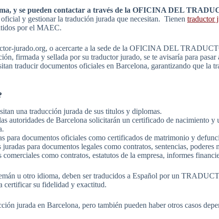
r idioma, y se pueden contactar a través de la OFICINA DEL T
 oficial y gestionar la tradución jurada que necesitan. Tienen
traductor 
mitidos por el MAEC.
traductor-jurado.org, o acercarte a la sede de la OFICINA DEL TRADU
ón, firmada y sellada por su traductor jurado, se te avisaría para pasar 
sitan traducir documentos oficiales en Barcelona, garantizando que la t
?
itan una traducción jurada de sus titulos y diplomas.
las autoridades de Barcelona solicitarán un certificado de nacimiento y 
a.
as para documentos oficiales como certificados de matrimonio y defunci
 juradas para documentos legales como contratos, sentencias, poderes no
 comerciales como contratos, estatutos de la empresa, informes financi
, Alemán u otro idioma, deben ser traducidos a Español por un TRADU
certificar su fidelidad y exactitud.
ucción jurada en Barcelona, pero también pueden haber otros casos depe