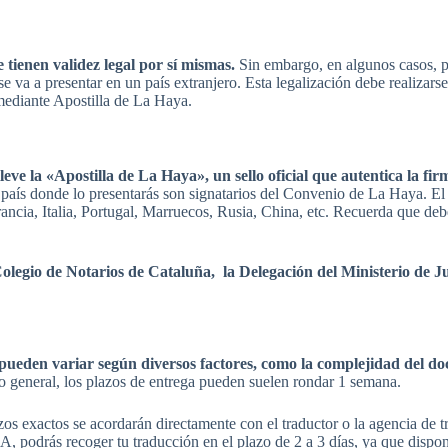
 tienen validez legal por sí mismas.
Sin embargo, en algunos casos, pu
se va a presentar en un país extranjero. Esta legalización debe realizar
e mediante Apostilla de La Haya.
eve la «Apostilla de La Haya», un sello oficial que autentica la fi
 el país donde lo presentarás son signatarios del Convenio de La Haya.
ncia, Italia, Portugal, Marruecos, Rusia, China, etc. Recuerda que debes
legio de Notarios de Cataluña, la Delegación del Ministerio de Jus
pueden variar según diversos factores, como la complejidad del doc
o general, los plazos de entrega pueden suelen rondar 1 semana.
os exactos se acordarán directamente con el traductor o la agencia de t
ger tu traducción en el plazo de 2 a 3 días, ya que disponen de