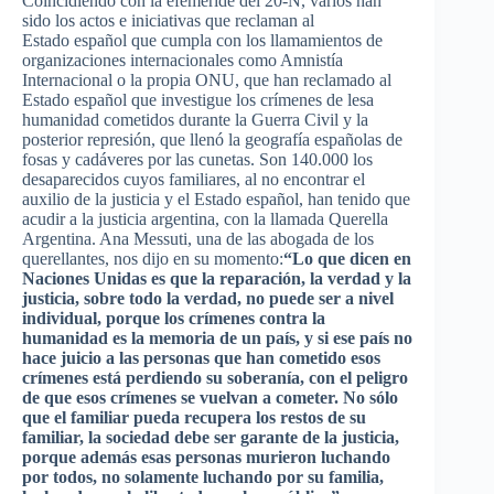
Coincidiendo
con la
efeméride
del 20-N,
varios
han
sido
los
actos
e
iniciativas
que
reclaman
al
Estado
español
que
cumpla
con los
llamamientos
de
organizaciones
internacionales
como
Amnistía
Internacional
o la
propia
ONU
,
que
han
reclamado
al
Estado
español
que
investigue
los
crímenes
de
lesa
humanidad
cometidos
durante
la Guerra Civil y la
posterior
represión
,
que
llenó
la
geografía
españolas
de
fosas
y
cadáveres
por
las
cunetas
. Son 140.000 los
desaparecidos
cuyos
familiares
, al no
encontrar
el
auxilio
de la
justicia
y el
Estado
español
,
han
tenido
que
acudir
a la
justicia
argentina
, con la
llamada
Querella
Argentina. Ana
Messuti
,
una
de
las
abogada
de los
querellantes
, nos
dijo
en
su
momento
:
“Lo
que
dicen
en
Naciones
Unidas
es
que
la
reparación
, la
verdad
y la
justicia
,
sobre
todo
la
verdad
, no
puede
ser
a
nivel
individual,
porque
los
crímenes
contra la
humanidad
es
la
memoria
de un
país
, y
si
ese
país
no
hace
juicio
a
las
personas
que
han
cometido
esos
crímenes
está
perdiendo
su
soberanía
, con el
peligro
de
que
esos
crímenes
se
vuelvan
a
cometer
. No
sólo
que
el familiar
pueda
recupera
los
restos
de
su
familiar, la
sociedad
debe
ser
garante
de la
justicia
,
porque
además
esas
personas
murieron
luchando
por
todos
, no
solamente
luchando
por
su
familia
,