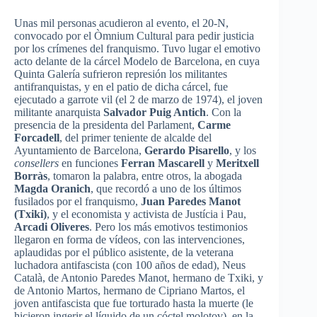
Unas mil personas acudieron al evento, el 20-N,
convocado por el Òmnium Cultural para pedir justicia
por los crímenes del franquismo. Tuvo lugar el emotivo
acto delante de la cárcel Modelo de Barcelona, en cuya
Quinta Galería sufrieron represión los militantes
antifranquistas, y en el patio de dicha cárcel, fue
ejecutado a garrote vil (el 2 de marzo de 1974), el joven
militante anarquista
Salvador Puig Antich
. Con la
presencia de la presidenta del Parlament,
Carme
Forcadell
, del primer teniente de alcalde del
Ayuntamiento de Barcelona,
Gerardo Pisarello
, y los
consellers
en funciones
Ferran Mascarell
y
Meritxell
Borràs
, tomaron la palabra, entre otros, la abogada
Magda Oranich
, que recordó a uno de los últimos
fusilados por el franquismo,
Juan Paredes Manot
(Txiki)
, y el economista y activista de Justícia i Pau,
Arcadi Oliveres
. Pero los más emotivos testimonios
llegaron en forma de vídeos, con las intervenciones,
aplaudidas por el público asistente, de la veterana
luchadora antifascista (con 100 años de edad), Neus
Català, de Antonio Paredes Manot, hermano de Txiki, y
de Antonio Martos, hermano de Cipriano Martos, el
joven antifascista que fue torturado hasta la muerte (le
hicieron ingerir el líquido de un cóctel molotov), en la