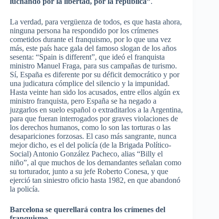
luchando
por
la
libertad
,
por
la
república”
.
La
verdad
,
para
vergüenza
de
todos
,
es
que
hasta
ahora
,
ninguna
persona ha
respondido
por
los
crímenes
cometidos
durante
el
franquismo
,
por
lo
que
una
vez
más
,
este
país
hace
gala del
famoso
slogan de los
años
sesenta
: “Spain is different”,
que
ideó
el
franquista
ministro
Manuel
Fraga
,
para
sus
campañas
de
turismo
.
Sí
,
España
es
diferente
por
su
déficit
democrático
y
por
una
judicatura
cómplice
del
silencio
y la
impunidad
.
Hasta
veinte
han
sido
los
acusados
,
entre
ellos
algún
ex
ministro
franquista
,
pero
España
se ha
negado
a
juzgarlos
en
suelo
español
o
extraditarlos
a la Argentina,
para
que
fueran
interrogados
por
graves
violaciones
de
los
derechos
humanos
,
como
lo son
las
torturas
o
las
desapariciones
forzosas
. El
caso
más
sangrante
,
nunca
mejor
dicho
,
es
el del
policía
(de la
Brigada
Político-
Social
) Antonio
González
Pacheco, alias “Billy el
niño”
, al
que
muchos
de los
demandantes
señalan
como
su
torturador
,
junto
a
su
jefe
Roberto
Conesa
, y
que
ejerció
tan
siniestro
oficio
hasta
1982, en
que
abandonó
la
policía
.
Barcelona se
querellará
contra los
crímenes
del
franquismo