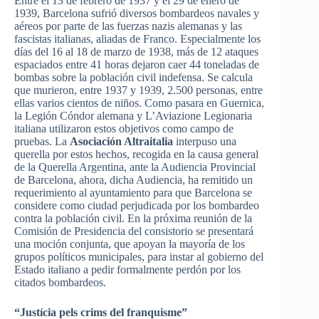
Entre
el 13 de
febrero
de 1937 y el 29 de
enero
de
1939, Barcelona
sufrió
diversos
bombardeos
navales
y
aéreos
por
parte
de
las
fuerzas
nazis
alemanas
y
las
fascistas
italianas
,
aliadas
de Franco.
Especialmente
los
días
del 16 al 18 de
marzo
de 1938,
más
de 12
ataques
espaciados
entre
41
horas
dejaron
caer
44
toneladas
de
bombas
sobre
la
población
civil
indefensa
. Se
calcula
que
murieron
,
entre
1937 y 1939, 2.500 personas,
entre
ellas
varios
cientos
de
niños
. Como
pasara
en
Guernica
,
la
Legión
Cóndor
alemana
y
L’Aviazione
Legionaria
italiana
utilizaron
estos
objetivos
como
campo
de
pruebas
. La
Asociación
Altraitalia
interpuso una
querella por estos hechos, recogida en la causa general
de la Querella Argentina, ante la Audiencia Provincial
de Barcelona, ahora, dicha Audiencia, ha remitido un
requerimiento al ayuntamiento para que Barcelona se
considere como ciudad perjudicada por los bombardeo
contra la población civil. En la próxima reunión de la
Comisión de Presidencia del consistorio se presentará
una moción conjunta, que apoyan la mayoría de los
grupos políticos municipales, para instar al gobierno del
Estado italiano a pedir formalmente perdón por los
citados bombardeos.
“Justícia pels crims del franquisme”