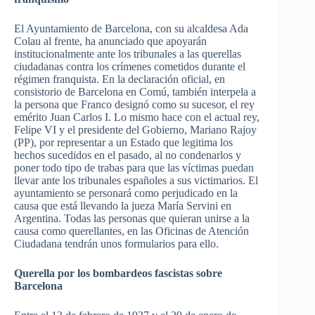
El
Ayuntamiento
de Barcelona, con
su
alcaldesa
Ada
Colau
al
frente
, ha
anunciado
que
apoyarán
institucionalmente
ante los
tribunales
a
las
querellas
ciudadanas
contra los
crímenes
cometidos
durante
el
régimen
franquista
. En la
declaración
oficial
, en
consistorio
de Barcelona en
Comú
,
también
interpela
a
la persona
que
Franco
designó
como
su
sucesor
, el
rey
emérito
Juan Carlos I. Lo
mismo
hace
con el actual
rey
,
Felipe VI y el
presidente
del
Gobierno
, Mariano
Rajoy
(PP),
por
representar
a un
Estado
que
legitima
los
hechos
sucedidos
en el
pasado
, al no
condenarlos
y
poner
todo
tipo
de
trabas
para
que
las
víctimas
puedan
llevar
ante los
tribunales
españoles
a
sus
victimarios
. El
ayuntamiento
se
personará
como
perjudicado
en la
causa
que
está
llevando
la
jueza
María
Servini
en
Argentina.
Todas
las
personas
que
quieran
unirse
a la
causa
como
querellantes
, en
las
Oficinas
de
Atención
Ciudadana
tendrán
unos
formularios
para
ello
.
Querella
por
los
bombardeos
fascistas
sobre
Barcelona