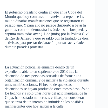
El
gobierno
brasileño
confía
en
que
en la
Copa
del
Mundo
que
hoy
comienza
no
vuelvan
a
repetirse
las
multitudinarias
manifestaciones
que
se
registraron
el
pasado
año
. Y
para
ello
no
parece
dispuesto
a
bajar
la
guardia
,
como
lo
demuestra
las
órdenes
de
búsqueda
y
captura
tramitadas
ayer
(11 de
junio
)
por
la
Policía
Civil
de Rio de Janeiro y
que
se
saldó
con la
traslado
de
diez
activistas
para
prestar
declaración
por
sus
actividades
durante
pasadas
protestas
.
La
actuación
policial
se
enmarca
dentro
de un
expediente
abierto
en
septiembre
de 2013
tras
la
detención
de
tres
personas
acusadas
de
formar
una
organización
criminal y de
incitar
a la
violencia
durante
unas
manifestaciones
. El
hecho
de
que
estas
detenciones
se
hayan
producido
once
meses
después
de
los
hechos
y a solo
unas
horas
del
acto
inaugural de la
Copa
, ha
desatado
numerosas
críticas
por
considerar
que
se
trata
de un
intento
de
intimidar
a los
posibles
manifestantes
que
hoy
salgan
a la
calle
.