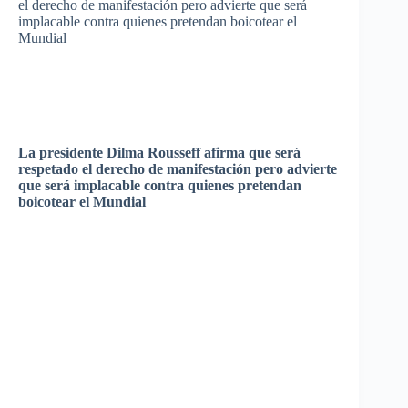
el
derecho
de
manifestación
pero
advierte
que
será
implacable contra
quienes
pretendan
boicotear
el
Mundial
La
presidente
Dilma
Rousseff
afirma
que
será
respetado
el
derecho
de
manifestación
pero
advierte
que
será
implacable contra
quienes
pretendan
boicotear
el
Mundial