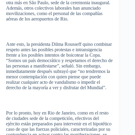
otra
más
en
São
Paulo,
sede
de la
ceremonia
inaugural.
Además
,
otros
colectivos
laborales
han
anunciado
movilizaciones
,
como
el personal de
las
compañías
aéreas
de los
aeropuertos
de Rio.
Ante
esto
, la
presidenta
Dilma
Rousseff
quiso
combinar
respeto
antes
las
posibles
protestas
e
intransigencia
frente
a los
posibles
intentos
de
boicotear
la
Copa
.
“Somos
un
país
democrático
y
respetamos
el
derecho
de
las
personas a
manifestarse”
,
señaló
. Sin embargo,
inmediatamente
después
subrayó
que
“no
tendremos
la
menor
contemplación
con
quien
piense
que
puede
realizar
cualquier
acto
de
vandalismo
o
impedir
el
derecho
de la
mayoría
a
ver
y
disfrutar
del
Mundial”
.
Por
lo pronto,
hoy
en Rio de Janeiro,
como
en el
resto
de
ciudades
sede
de la
competición
,
efectivos
del
ejército
están
preparados
para
intervenir
en el
hipotético
caso
de
que
las
fuerzas
policiales
,
caracterizadas
por
su
contundencia
en
actuar
contra
las
manifestaciones
, se