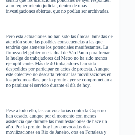
señaló
que
las
actuaciones
policiales
de
ayer
responden
a un
requerimiento
judicial,
dentro
de
unas
investigaciones
abiertas
,
que
no
podían
ser
archivadas
.
Pero
esta
actuaciones
no
han
sido
las
únicas
llamadas
de
atención
sobre
las
posibles
consecuencias
a
las
que
tendrán
que
atenerse
los
potenciales
manifestantes
. La
firmeza
del
gobierno
estadual
de
São
Paulo
para
frenar
la
huelga
de
trabajadores
del Metro no ha
sido
menos
ejemplificante
.
Más
de 40
trabajadores
han
sido
despedidos
por
participar
en
actos
de
protesta
.
Aunque
este
colectivo
no
descarta
retomar
las
movilizaciones
en
los
próximos
días
,
por
lo pronto
ayer
se
comprometían
a
no
paralizar
el
servicio
durante
el
día
de
hoy
.
Pese
a
todo
ello
,
las
convocatorias
contra la
Copa
no
han
cesado
,
aunque
por
el
momento
con
menos
asistencia
que
durante
las
manifestaciones
de
hace
un
año
.
Por
lo pronto,
hoy
hay
convocadas
dos
movilizaciones
en Rio de Janeiro,
otra
en
Fortaleza
y