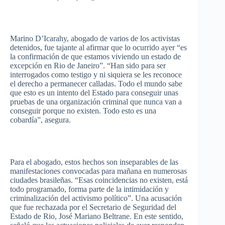
Marino
D’Icarahy
,
abogado
de
varios
de los
activistas
detenidos
,
fue
tajante
al
afirmar
que
lo
ocurrido
ayer
“es
la
confirmación
de
que
estamos
viviendo
un
estado
de
excepción
en Rio de Janeiro”. “Han
sido
para
ser
interrogados
como
testigo
y
ni
siquiera
se les
reconoce
el
derecho
a
permanecer
calladas
.
Todo
el
mundo
sabe
que
esto
es
un
intento
del
Estado
para
conseguir
unas
pruebas
de
una
organización
criminal
que
nunca
van a
conseguir
porque
no
existen
.
Todo
esto
es
una
cobardía”
,
asegura
.
Para el
abogado
,
estos
hechos
son inseparables de
las
manifestaciones
convocadas
para
mañana
en
numerosas
ciudades
brasileñas
.
“Esas
coincidencias
no
existen
,
está
todo
programado
, forma
parte
de la
intimidación
y
criminalización
del
activismo
político”
.
Una
acusación
que
fue
rechazada
por
el
Secretario
de
Seguridad
del
Estado
de Rio,
José
Mariano
Beltrane
. En
este
sentido
,