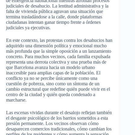
de emergencia habitacional mientras afrontan procesos
judiciales de desahucio. La lentitud administrativa y la
falta de vivienda pública agravan una situación que
termina trasladándose a la calle, donde plataformas
ciudadanas intentan ganar tiempo frente a órdenes
judiciales ya ejecutivas.
En este contexto, las protestas contra los desahucios han
adquirido una dimensión política y emocional mucho
más profunda que la simple oposición a un lanzamiento
concreto. Para muchos vecinos, cada familia expulsada
representa una derrota colectiva y una prueba más de
que Barcelona avanza hacia un modelo urbano
inaccesible para amplias capas de la población. El
conflicto ya no se percibe únicamente como una
cuestión de pobreza, sino como un síntoma de un
cambio estructural que redefine quién puede vivir en el
centro de la ciudad y quién queda condenado a
marcharse.
Las escenas vividas durante el desalojo reflejan también
el desgaste psicológico de los barrios sometidos a esta
presión permanente. Los vecinos observan cómo
desaparecen comercios tradicionales, cómo cambian los
perfiles de los residentes y cómo aumenta la sensación