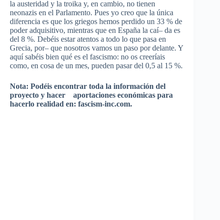
la
austeridad
y la troika y, en
cambio
, no
tienen
neonazis
en el
Parlamento
.
Pues
yo
creo
que
la
única
diferencia
es
que
los
griegos
hemos
perdido
un 33 % de
poder
adquisitivo
,
mientras
que
en
España
la
caí
–
da
es
del 8 %.
Debéis
estar
atentos
a
todo
lo
que
pasa
en
Grecia
,
por
–
que
nosotros
vamos
un
paso
por
delante
. Y
aquí
sabéis
bien
qué
es
el
fascismo
: no
os
creeríais
como
, en
cosa
de un
mes
,
pueden
pasar
del 0,5 al 15 %.
Nota:
Podéis
encontrar
toda
la
información
del
proyecto
y
hacer
aportaciones
económicas
para
hacerlo
realidad
en: fascism-inc.com.