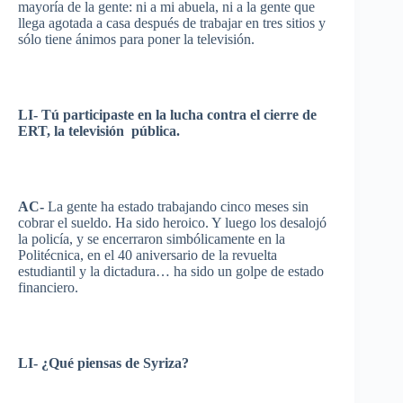
mayoría
de la
gente
:
ni
a mi
abuela
,
ni
a la
gente
que
llega
agotada
a casa
después
de
trabajar
en
tres
sitios
y
sólo
tiene
ánimos
para
poner
la
televisión
.
LI-
Tú
participaste
en la
lucha
contra el
cierre
de
ERT
, la
televisión
pública
.
AC-
La
gente
ha
estado
trabajando
cinco
meses
sin
cobrar
el
sueldo
. Ha
sido
heroico
. Y
luego
los
desalojó
la
policía
, y se
encerraron
simbólicamente
en la
Politécnica
, en el 40
aniversario
de la
revuelta
estudiantil
y la
dictadura
… ha
sido
un
golpe
de
estado
financiero
.
LI- ¿
Qué
piensas
de
Syriza
?