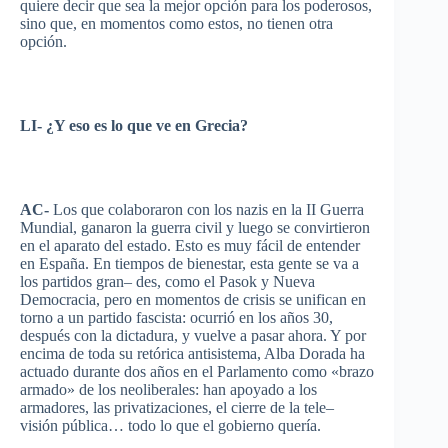
quiere
decir
que
sea la
mejor
opción
para
los
poderosos
,
sino
que
, en
momentos
como
estos
, no
tienen
otra
opción
.
LI- ¿Y
eso
es
lo
que
ve
en
Grecia
?
AC-
Los
que
colaboraron
con los
nazis
en la II Guerra
Mundial
,
ganaron
la
guerra
civil y
luego
se
convirtieron
en el
aparato
del
estado
.
Esto
es
muy
fácil
de
entender
en
España
. En
tiempos
de
bienestar
,
esta
gente
se
va
a
los
partidos
gran
– des,
como
el
Pasok
y
Nueva
Democracia
,
pero
en
momentos
de crisis se
unifican
en
torno
a un
partido
fascista
:
ocurrió
en los
años
30,
después
con la
dictadura
, y
vuelve
a
pasar
ahora
. Y
por
encima
de
toda
su
retórica
antisistema
, Alba
Dorada
ha
actuado
durante
dos
años
en el
Parlamento
como
«
brazo
armado
» de los
neoliberales
:
han
apoyado
a los
armadores
,
las
privatizaciones
, el
cierre
de la
tele
–
visión
pública
…
todo
lo
que
el
gobierno
quería
.