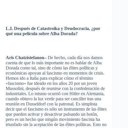
L.I.
Después
de
Catastroika
y
Deudocracia
, ¿
por
qué
una
película
sobre
Alba
Dorada
?
Aris
Chatzistefanou
–
De
hecho
,
cada
día
nos
damos
cuenta
de
que
lo
más
importante
no
es
hablar
de Alba
Dorada
como
tal
,
sino
de
cómo
las
élites
políticas
y
económicas
apoyan
al
fascismo
en
momentos
de crisis.
Hemos
ido
a Italia
para
explicar
cómo
el
término
«
fascismo
»
fue
ideado
en los
años
20
por
un
joven
Mussolini,
después
de
reunirse
con la
confederación
de
industriales
. Lo
mismo
ocurrió
con Hitler en
Alemania
,
cuando
obtuvo
la
luz
verde
para
ser
canciller
tras
una
reunión
en Dusseldorf con la patronal.
Es
simplista
decir
que
el
fascismo
es
sólo
un
instrumento
de
las
élites
que
pueden
activar
y
desactivar
pulsando
un
botón
,
pero
es
un
hecho
que
ningún
movimiento
fascista
ha
triunfado
sin la
aceptación
de
las
élites
políticas
.
Esto
no