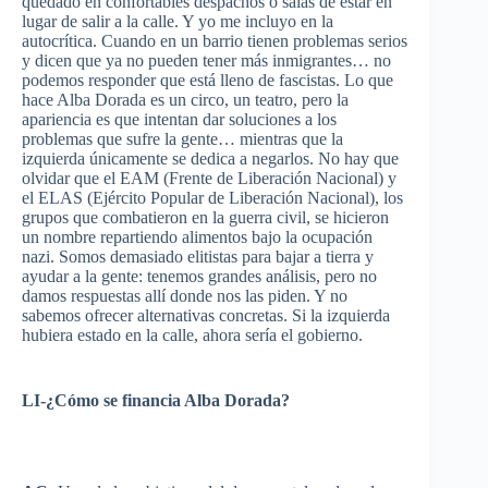
quedado
en
confortables
despachos
o
salas
de
estar
en
lugar
de
salir
a la
calle
. Y
yo
me
incluyo
en la
autocrítica
.
Cuando
en un barrio
tienen
problemas
serios
y
dicen
que
ya
no
pueden
tener
más
inmigrantes
… no
podemos
responder
que
está
lleno
de
fascistas
. Lo
que
hace
Alba
Dorada
es
un
circo
, un
teatro
,
pero
la
apariencia
es
que
intentan
dar
soluciones
a los
problemas
que
sufre
la
gente
…
mientras
que
la
izquierda
únicamente
se
dedica
a
negarlos
. No hay
que
olvidar
que
el
EAM
(
Frente
de
Liberación
Nacional
) y
el
ELAS
(
Ejército
Popular de
Liberación
Nacional
), los
grupos
que
combatieron
en la
guerra
civil, se
hicieron
un
nombre
repartiendo
alimentos
bajo
la
ocupación
nazi
.
Somos
demasiado
elitistas
para
bajar
a
tierra
y
ayudar
a la
gente
:
tenemos
grandes
análisis
,
pero
no
damos
respuestas
allí
donde
nos
las
piden
. Y no
sabemos
ofrecer
alternativas
concretas
. Si la
izquierda
hubiera
estado
en la
calle
,
ahora
sería
el
gobierno
.
LI-¿
Cómo
se
financia
Alba
Dorada
?