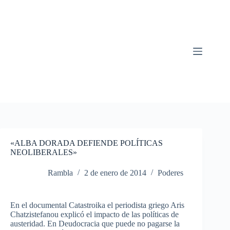
Saltar
al
contenido
«ALBA DORADA DEFIENDE POLÍTICAS
NEOLIBERALES»
Rambla
2 de enero de 2014
Poderes
En el documental
Catastroika
el
periodista
griego
Aris
Chatzistefanou
explicó
el
impacto
de
las
políticas
de
austeridad
. En
Deudocracia
que
puede
no
pagarse
la