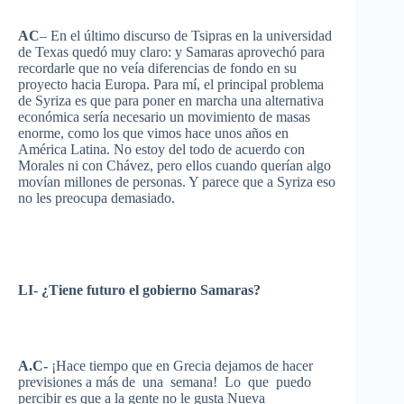
AC
– En el
último
discurso
de
Tsipras
en la
universidad
de Texas
quedó
muy
claro
: y Samaras
aprovechó
para
recordarle
que
no
veía
diferencias
de
fondo
en
su
proyecto
hacia
Europa
. Para
mí
, el principal
problema
de
Syriza
es
que
para
poner
en
marcha
una
alternativa
económica
sería
necesario
un
movimiento
de
masas
enorme
,
como
los
que
vimos
hace
unos
años
en
América
Latina. No
estoy
del
todo
de
acuerdo
con
Morales
ni
con
Chávez
,
pero
ellos
cuando
querían
algo
movían
millones
de personas. Y
parece
que
a
Syriza
eso
no les
preocupa
demasiado
.
LI- ¿
Tiene
futuro
el
gobierno
Samaras?
A.C-
¡Hace
tiempo
que
en
Grecia
dejamos
de
hacer
previsiones
a
más
de
una
semana
! Lo
que
puedo
percibir
es
que
a la
gente
no le
gusta
Nueva