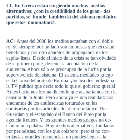
LI- En
Grecia
están
surgiendo
muchos
medios
alternativos
: ¿con la
credibilidad
de los
gran
– des
partidos
, se
hunde
también
la del
sistema
mediático
que
éstos
dominaban
?.
AC-
Antes del 2008 los
medios
actuaban
con el
doble
rol
de
siempre
:
por
un
lado
son
empresas
que
necesitan
beneficios
y
por
otro
aparatos
de propaganda de los
capita-
listas
.
Desde
el
inicio
de la crisis se
han
olvidado
de la
primera
parte
, de
tener
la
aceptación
de la
audiencia
.
Ahora
sólo
se
preocupan
de la
lucha
por
la
supervivencia
del
sistema
. El
sistema
mediático
griego
es
la
Corea
del
norte
de
Europa
.
¡Incluso
les
molestaba
la TV
pública
que
decía
todo
lo
que
el
gobierno
quería
!
Antes
hacíamos
broma
diciendo
que
acabaríamos
con la
censura
de la Junta.
Pero
ahora
ya
es
una
realidad
: nos
enteramos
de los
antifascistas
torturados
en
las
comisarías
por
los
artículos
del
diario
británico
The
Guardian y el
escándalo
del
Banco
del
Pireo
por
la
agencia
Reuters. Y los
grandes
medios
griegos
no de-
cían
ni
una
palabra
. Hay
medios
alternativos
,
fundados
por
periodistas
, con los
que
colaboro
,
pero
si
no con-
trolas
las
grandes
frecuencias
, no
puedes
llegar
a la