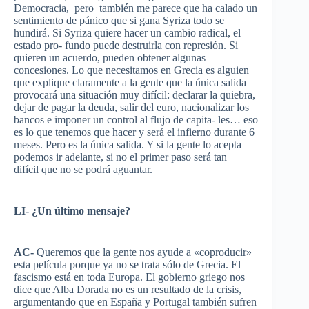
Democracia
,
pero
también
me
parece
que
ha
calado
un
sentimiento
de
pánico
que
si
gana
Syriza
todo
se
hundirá
. Si
Syriza
quiere
hacer
un
cambio
radical, el
estado
pro-
fundo
puede
destruirla
con
represión
. Si
quieren
un
acuerdo
,
pueden
obtener
algunas
concesiones
. Lo
que
necesitamos
en
Grecia
es
alguien
que
explique
claramente
a la
gente
que
la
única
salida
provocará
una
situación
muy
difícil
:
declarar
la
quiebra
,
dejar
de
pagar
la
deuda
,
salir
del euro,
nacionalizar
los
bancos
e
imponer
un control al
flujo
de capita- les…
eso
es
lo
que
tenemos
que
hacer
y
será
el
infierno
durante
6
meses
.
Pero
es
la
única
salida
. Y
si
la
gente
lo
acepta
podemos
ir
adelante
,
si
no el primer
paso
será
tan
difícil
que
no se
podrá
aguantar
.
LI- ¿Un
último
mensaje
?
AC-
Queremos
que
la
gente
nos
ayude
a «
coproducir
»
esta
película
porque
ya
no se
trata
sólo
de
Grecia
. El
fascismo
está
en
toda
Europa
. El
gobierno
griego
nos
dice
que
Alba
Dorada
no
es
un
resultado
de la crisis,
argumentando
que
en
España
y Portugal
también
sufren