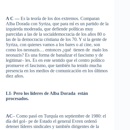
A C —
Es
la
teoría
de los dos
extremos
.
Comparan
Alba
Dorada
con
Syriza
,
que
para
mí
es
un
partido
de la
izquierda
moderada
,
que
defiende
políticas
muy
parecidas
a
las
de la
socialdemocracia
de los
años
80 o
las
de la
democracia
cristiana
de los 70. Y
si
la
gente
de
Syriza
, con
quienes
vamos
a los bares o al cine, son
como
los
neonazis
…
entonces
¿
qué
tienen
de
malo
los
neonazis
?
Es
una
forma de
banalizar
el
fascismo
y de
legitimar
– les.
Es
en
este
sentido
que
el
centro
político
promueve
el
fascismo
,
que
también
ha
tenido
mucha
presencia
en los
medios
de
comunicación
en los
últimos
diez
años
.
LI-
Pero
los
líderes
de Alba
Dorada
están
procesados
.
AC
– Como
pasó
en
Turquía
en
septiembre
de 1980: el
día
del
gol
–
pe
de
Estado
el general
Evren
ordenó
detener
líderes
sindicales
y
también
dirigentes
de la