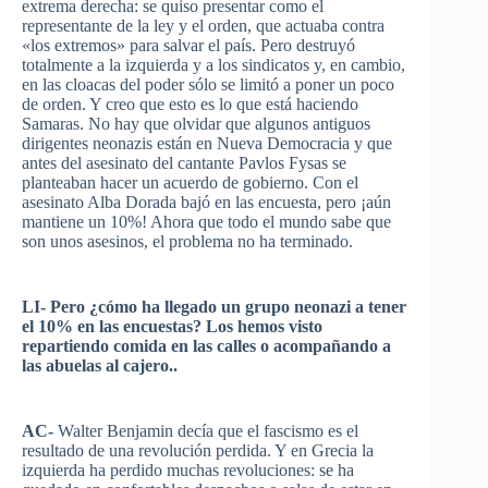
extrema
derecha
: se
quiso
presentar
como
el
representante
de la
ley
y el
orden
,
que
actuaba
contra
«los
extremos
»
para
salvar
el
país
.
Pero
destruyó
totalmente
a la
izquierda
y a los
sindicatos
y, en
cambio
,
en
las
cloacas
del
poder
sólo
se
limitó
a
poner
un
poco
de
orden
. Y
creo
que
esto
es
lo
que
está
haciendo
Samaras. No hay
que
olvidar
que
algunos
antiguos
dirigentes
neonazis
están
en
Nueva
Democracia
y
que
antes del
asesinato
del
cantante
Pavlos
Fysas
se
planteaban
hacer
un
acuerdo
de
gobierno
. Con el
asesinato
Alba
Dorada
bajó
en
las
encuesta
,
pero
¡aún
mantiene
un 10%!
Ahora
que
todo
el
mundo
sabe
que
son
unos
asesinos
, el
problema
no ha
terminado
.
LI-
Pero
¿
cómo
ha
llegado
un
grupo
neonazi
a
tener
el 10% en
las
encuestas
? Los
hemos
visto
repartiendo
comida
en
las
calles
o
acompañando
a
las
abuelas
al
cajero
..
AC-
Walter Benjamin
decía
que
el
fascismo
es
el
resultado
de
una
revolución
perdida
. Y en
Grecia
la
izquierda
ha
perdido
muchas
revoluciones
: se ha