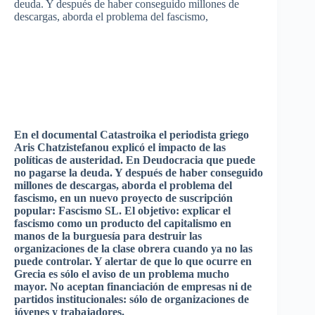
deuda
. Y
después
de
haber
conseguido
millones
de
descargas
,
aborda
el
problema
del
fascismo
,
En el documental
Catastroika
el
periodista
griego
Aris
Chatzistefanou
explicó
el
impacto
de
las
políticas
de
austeridad
. En
Deudocracia
que
puede
no
pagarse
la
deuda
. Y
después
de
haber
conseguido
millones
de
descargas
,
aborda
el
problema
del
fascismo
, en un
nuevo
proyecto
de
suscripción
popular:
Fascismo
SL. El
objetivo
:
explicar
el
fascismo
como
un
producto
del
capitalismo
en
manos
de la
burguesía
para
destruir
las
organizaciones
de la
clase
obrera
cuando
ya
no
las
puede
controlar
. Y
alertar
de
que
lo
que
ocurre
en
Grecia
es
sólo
el
aviso
de un
problema
mucho
mayor. No
aceptan
financiación
de
empresas
ni
de
partidos
institucionales
:
sólo
de
organizaciones
de
jóvenes
y
trabajadores
.