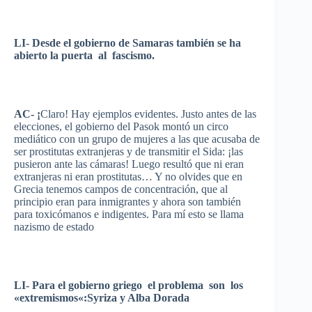
LI-
Desde
el
gobierno
de Samaras
también
se ha
abierto
la
puerta
al
fascismo
.
AC-
¡
Claro
! Hay
ejemplos
evidentes
.
Justo
antes de
las
elecciones
, el
gobierno
del
Pasok
montó
un
circo
mediático
con un
grupo
de mujeres a
las
que
acusaba
de
ser
prostitutas
extranjeras
y de
transmitir
el
Sida
:
¡las
pusieron
ante
las
cámaras
!
Luego
resultó
que
ni
eran
extranjeras
ni
eran
prostitutas
… Y no
olvides
que
en
Grecia
tenemos
campos
de
concentración
,
que
al
principio
eran
para
inmigrantes
y
ahora
son
también
para
toxicómanos
e
indigentes
. Para
mí
esto
se llama
nazismo
de
estado
LI- Para el
gobierno
griego
el
problema
son los
«
extremismos
«:
Syriza
y Alba
Dorada