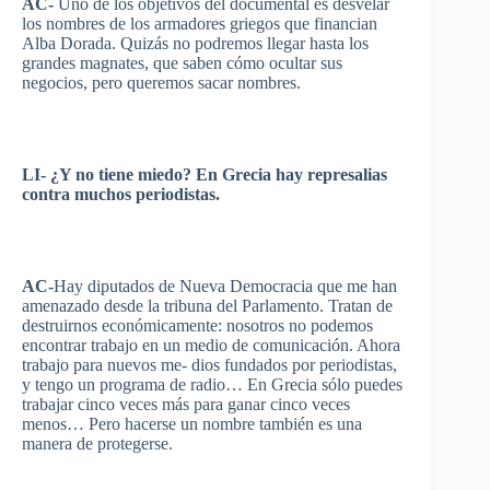
AC-
Uno de los
objetivos
del documental
es
desvelar
los
nombres
de los
armadores
griegos
que
financian
Alba
Dorada
.
Quizás
no
podremos
llegar
hasta
los
grandes
magnates,
que
saben
cómo
ocultar
sus
negocios
,
pero
queremos
sacar
nombres
.
LI- ¿Y no
tiene
miedo
? En
Grecia
hay
represalias
contra
muchos
periodistas
.
AC-
Hay
diputados
de
Nueva
Democracia
que
me
han
amenazado
desde
la
tribuna
del
Parlamento
.
Tratan
de
destruirnos
económicamente
:
nosotros
no
podemos
encontrar
trabajo
en un
medio
de
comunicación
.
Ahora
trabajo
para
nuevos
me-
dios
fundados
por
periodistas
,
y
tengo
un
programa
de radio… En
Grecia
sólo
puedes
trabajar
cinco
veces
más
para
ganar
cinco
veces
menos
…
Pero
hacerse
un
nombre
también
es
una
manera
de
protegerse
.