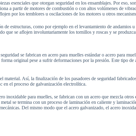
ezas esenciales que otorgan seguridad en los ensamblajes. Por eso, son
ciona a partir de motores de combustión o con altos volúmenes de vibrac
 aflojen por los temblores u oscilaciones de los motores u otros mecanism
n de estructuras, como por ejemplo en el levantamiento de andamios u 
ndo que se aflojen involuntariamente los tornillos y roscas y se produzca
seguridad se fabrican en acero para muelles estándar o acero para muell
 forma original pese a sufrir deformaciones por la presión. Este tipo de 
el material. Así, la finalización de los pasadores de seguridad fabricad
nc en el proceso de galvanización electrolítica.
cero inoxidable para muelles, se fabrican con un acero que mezcla otros 
el metal se termina con un proceso de laminación en caliente y laminación
es mecánicas. Del mismo modo que el acero galvanizado, el acero inoxidab