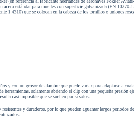
er (en referencia al fabricante neerlandés de aeronaves Fokker Aviati
e en acero estándar para muelles con superficie galvanizada (EN 1027
 1.4310) que se colocan en la cabeza de los tornillos o uniones roscad
años y con un grosor de alambre que puede variar para adaptarse a cualq
de herramientas, solamente abriendo el clip con una pequeña presión eje
sulta casi imposible que se suelten por sí solos.
 resistentes y duraderos, por lo que pueden aguantar largos periodos de
utilizados.