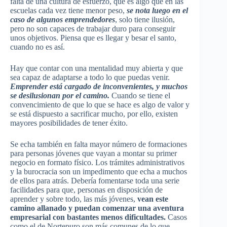
falta de una cultura de esfuerzo, que es algo que en las
escuelas cada vez tiene menor peso,
se nota luego en el
caso de algunos emprendedores
, solo tiene ilusión,
pero no son capaces de trabajar duro para conseguir
unos objetivos. Piensa que es llegar y besar el santo,
cuando no es así.
Hay que contar con una mentalidad muy abierta y que
sea capaz de adaptarse a todo lo que puedas venir.
Emprender está cargado de inconvenientes, y muchos
se desilusionan por el camino.
Cuando se tiene el
convencimiento de que lo que se hace es algo de valor y
se está dispuesto a sacrificar mucho, por ello, existen
mayores posibilidades de tener éxito.
Se echa también en falta mayor número de formaciones
para personas jóvenes que vayan a montar su primer
negocio en formato físico. Los trámites administrativos
y la burocracia son un impedimento que echa a muchos
de ellos para atrás. Debería fomentarse toda una serie
facilidades para que, personas en disposición de
aprender y sobre todo, las más jóvenes,
vean este
camino allanado y puedan comenzar una aventura
empresarial con bastantes menos dificultades.
Casos
como el de Nortepuro son más comunes de lo que