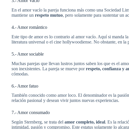
3.- Amor Vacío
En el amor vacío la pareja funciona más como una Sociedad Lim
mantiene un
respeto mutuo
, pero solamente para sustentar un a
4.- Amor romántico
Este tipo de amor es lo contrario al amor vacío. Aquí si manda l
literatura universal o el cine hollywoodiense. No obstante, en la
5.- Amor sociable
Muchas parejas que llevan lustros juntos saben los que es el amor
son inexistentes. La pareja se mueve por
respeto, confianza y 
cómodas.
6.- Amor fatuo
También conocido como amor loco. El denominador es la pasión y
relación pasional y desean vivir juntos nuevas experiencias.
7.- Amor consumado
Según Sternberg, se trata del
amor completo, ideal
. Es la relac
intimidad, pasión y compromiso. Este estatus solamente lo alcan