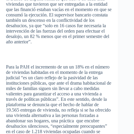
viviendas
que
tuvieron
que
ser
entregadas
a la
entidad
que
las
financió
estaban
vacías
en el
momento
en
que
se
consumó
la
ejecución
. El supervisor
bancario
constata
también
un
descenso
en la
conflictividad
de los
desahucios
,
ya
que
“solo en 16
casos
fue
necesaria
la
intervención
de
las
fuerzas
del
orden
para
efectuar
el
desalojo
, un 82 %
menos
que
en el primer
semestre
del
año
anterior”.
Para la
PAH
el
incremento
de un un 18% en el
número
de
viviendas
habitadas
en el
momento
de la
entrega
judicial
“es
un
claro
reflejo
de la
pasividad
de
las
instituciones
públicas
,
que
ante el drama
habitacional
de
miles de
familias
siguen
sin
llevar
a
cabo
medidas
valientes
para
garantizar
el
acceso
a
una
vivienda
a
través
de
políticas
públicas”
. En
este
sentido
,
desde
la
plataforma
se
denuncia
que
el
hecho
de
hablar
de
19.565
entregas
de
vivienda
, no
refleja
si
se ha
ofrecido
una
vivienda
alternativa
a
las
personas
forzadas
a
abandonar
sus
hogares
,
una
práctica
que
encubre
desahucios
silenciosos
,
“especialmente
preocupantes”
en el
caso
de 1.218
viviendas
ocupadas
cuando
se