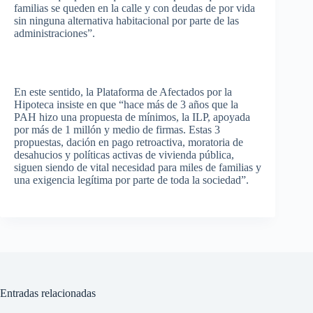
familias
se
queden
en la
calle
y con
deudas
de
por
vida
sin
ninguna
alternativa
habitacional
por
parte
de
las
administraciones”
.
En
este
sentido
, la
Plataforma
de
Afectados
por
la
Hipoteca
insiste
en
que
“hace
más
de 3
años
que
la
PAH
hizo
una
propuesta
de
mínimos
, la
ILP
,
apoyada
por
más
de 1
millón
y
medio
de
firmas
.
Estas
3
propuestas
,
dación
en
pago
retroactiva
, moratoria de
desahucios
y
políticas
activas
de
vivienda
pública
,
siguen
siendo
de vital
necesidad
para
miles de
familias
y
una
exigencia
legítima
por
parte
de
toda
la
sociedad”
.
Entradas relacionadas