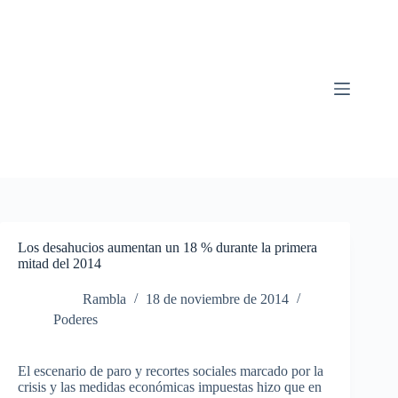
Saltar
al
contenido
Los desahucios aumentan un 18 % durante la primera
mitad del 2014
Rambla
18 de noviembre de 2014
Poderes
El
escenario
de
paro
y
recortes
sociales
marcado
por
la
crisis y
las
medidas
económicas
impuestas
hizo
que
en