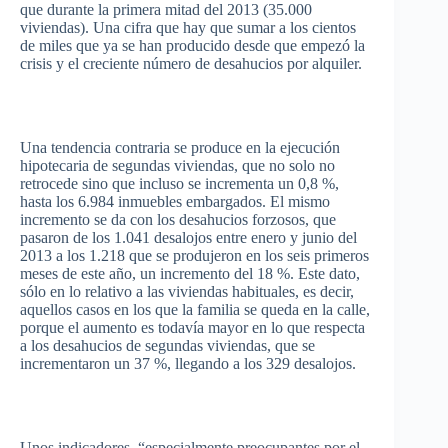
que
durante
la
primera
mitad
del 2013 (35.000
viviendas
).
Una
cifra
que
hay
que
sumar
a los
cientos
de miles
que
ya
se
han
producido
desde
que
empezó
la
crisis y el
creciente
número
de
desahucios
por
alquiler
.
Una
tendencia
contraria
se produce en la
ejecución
hipotecaria
de
segundas
viviendas
,
que
no solo no
retrocede
sino
que
incluso
se
incrementa
un 0,8 %,
hasta
los 6.984
inmuebles
embargados
. El
mismo
incremento
se
da
con los
desahucios
forzosos
,
que
pasaron
de los 1.041
desalojos
entre
enero
y
junio
del
2013 a los 1.218
que
se
produjeron
en los
seis
primeros
meses
de
este
año
, un
incremento
del 18 %.
Este
dato
,
sólo
en lo
relativo
a
las
viviendas
habituales
,
es
decir
,
aquellos
casos
en los
que
la
familia
se
queda
en la
calle
,
porque
el
aumento
es
todavía
mayor en lo
que
respecta
a los
desahucios
de
segundas
viviendas
,
que
se
incrementaron
un 37 %,
llegando
a los 329
desalojos
.
Unos
indicadores
“especialmente
preocupantes
por
el