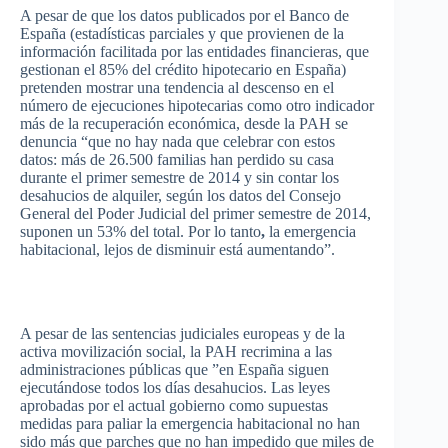
A
pesar
de
que
los
datos
publicados
por
el
Banco
de
España
(
estadísticas
parciales
y
que
provienen
de la
información
facilitada
por
las
entidades
financieras
,
que
gestionan
el 85% del
crédito
hipotecario
en
España
)
pretenden
mostrar
una
tendencia
al
descenso
en el
número
de
ejecuciones
hipotecarias
como
otro
indicador
más
de la
recuperación
económica
,
desde
la
PAH
se
denuncia
“que
no hay nada
que
celebrar
con
estos
datos
:
más
de 26.500
familias
han
perdido
su
casa
durante
el primer
semestre
de 2014 y sin
contar
los
desahucios
de
alquiler
,
según
los
datos
del
Consejo
General del
Poder
Judicial del primer
semestre
de 2014,
suponen
un 53% del total.
Por
lo
tanto
,
la
emergencia
habitacional
,
lejos
de
disminuir
está
aumentando”
.
A
pesar
de
las
sentencias
judiciales
europeas
y de la
activa
movilización
social, la
PAH
recrimina
a
las
administraciones
públicas
que
”en
España
siguen
ejecutándose
todos
los
días
desahucios
.
Las
leyes
aprobadas
por
el actual
gobierno
como
supuestas
medidas
para
paliar
la
emergencia
habitacional
no
han
sido
más
que
parches
que
no
han
impedido
que
miles de