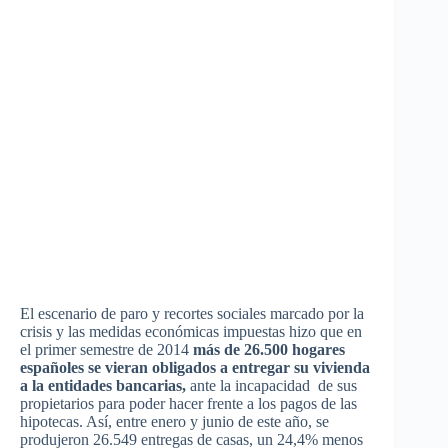
El
escenario
de
paro
y
recortes
sociales
marcado
por
la
crisis y
las
medidas
económicas
impuestas
hizo
que
en
el primer
semestre
de 2014
más
de 26.500
hogares
españoles
se
vieran
obligados
a
entregar
su
vivienda
a la
entidades
bancarias
,
ante la
incapacidad
de
sus
propietarios
para
poder
hacer
frente
a los
pagos
de
las
hipotecas
.
Así
,
entre
enero
y
junio
de
este
año
, se
produjeron
26.549
entregas
de
casas
, un 24,4%
menos