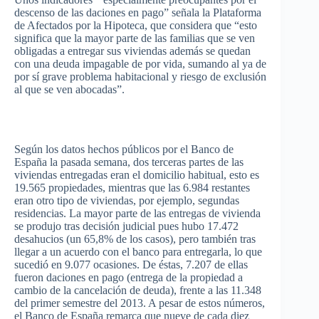
descenso
de
las
daciones
en
pago”
señala
la
Plataforma
de
Afectados
por
la
Hipoteca
,
que
considera
que
“esto
significa
que
la mayor
parte
de
las
familias
que
se
ven
obligadas
a
entregar
sus
viviendas
además
se
quedan
con
una
deuda
impagable
de
por
vida
,
sumando
al
ya
de
por
sí
grave
problema
habitacional
y
riesgo
de
exclusión
al
que
se
ven
abocadas”
.
Según
los
datos
hechos
públicos
por
el
Banco
de
España
la
pasada
semana
, dos
terceras
partes
de
las
viviendas
entregadas
eran
el
domicilio
habitual,
esto
es
19.565
propiedades
,
mientras
que
las
6.984
restantes
eran
otro
tipo
de
viviendas
,
por
ejemplo
,
segundas
residencias
. La mayor
parte
de
las
entregas
de
vivienda
se
produjo
tras
decisión
judicial
pues
hubo
17.472
desahucios
(un 65,8% de los
casos
),
pero
también
tras
llegar
a un
acuerdo
con el
banco
para
entregarla
, lo
que
sucedió
en 9.077
ocasiones
. De
éstas
, 7.207 de
ellas
fueron
daciones
en
pago
(
entrega
de la
propiedad
a
cambio
de la
cancelación
de
deuda
),
frente
a
las
11.348
del primer
semestre
del 2013. A
pesar
de
estos
números
,
el
Banco
de
España
remarca
que
nueve
de
cada
diez