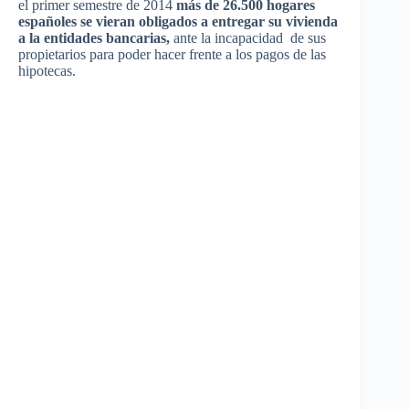
el primer
semestre
de 2014
más
de 26.500
hogares
españoles
se
vieran
obligados
a
entregar
su
vivienda
a la
entidades
bancarias
,
ante la
incapacidad
de
sus
propietarios
para
poder
hacer
frente
a los
pagos
de
las
hipotecas
.