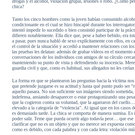
drogas y el alcohol, violación grupal, lesiones o robo. ¿Cómo pen
chica?
Tanto los cinco hombres como la joven habían consumido alcohol
condicionante en el cual se hizo hincapié durante los interrogator
intentó impedir lo sucedido o bien consintió participar de la práct
difieren notablemente. Ella dice que, pese a haber bebido, era to
a pasar, pues nunca habló de sexo explícitamente con ellos, en
el control de la situación y accedió a mantener relaciones con los
las pruebas les delatan: además de grabar vídeos en el momento e
conversaciones de los individuos con amigos de su círculo cercan
manteniendo su punto de vista y defendiendo su inocencia. Mere
guardia civil y que, como es habitual, sus allegados no les creían
La forma en que se plantearon las preguntas hacia la víctima nos
que pretende juzgarse es su actitud y hasta qué punto pudo ser 
aquello pasara. No son suficiente sus imágenes siendo sometida,
indefensa, ansiando desaparecer o estar protagonizando una pesadi
que la cogieron contra su voluntad, que la agarraron del cuello…
elevado a la categoría de “violencia”. Al igual que en los casos 
es demasiado tarde. La chica se comporta de manera sumisa. Es i
poder salir. Teme que pueda ocurrir algo todavía peor… que ese s
clarificar que no es un objeto y que no merece ser expuesta como 
como es debido, con cada palabra y con cada letra: violación múl