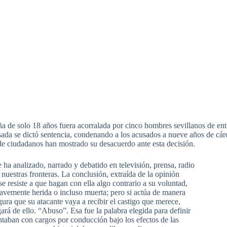
 de solo 18 años fuera acorralada por cinco hombres sevillanos de entr
da se dictó sentencia, condenando a los acusados a nueve años de cárc
 de ciudadanos han mostrado su desacuerdo ante esta decisión.
se ha analizado, narrado y debatido en televisión, prensa, radio
nuestras fronteras. La conclusión, extraída de la opinión
e resiste a que hagan con ella algo contrario a su voluntad,
gravemente herida o incluso muerta; pero si actúa de manera
ura que su atacante vaya a recibir el castigo que merece,
rá de ello. “Abuso”. Esa fue la palabra elegida para definir
taban con cargos por conducción bajo los efectos de las