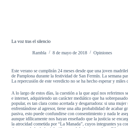
La voz tras el silencio
Rambla
8 de mayo de 2018
Opiniones
Este verano se cumplirán 24 meses desde que una joven madrileña
de Pamplona durante la festividad de San Fermín. La semana pasa
La repercusión de este veredicto no se ha hecho esperar y miles
A lo largo de estos días, la cuestión a la que aquí nos referimos 
e internet, adquiriendo un carácter mediático que ha sobrepasado 
popular, es tan clara como acertada y desgarradora: si una mujer s
enfrentándose al agresor, tiene una alta probabilidad de acabar 
pasiva, esto puede confundirse con consentimiento y nada le aseg
aunque idílicamente nos hayan enseñado que la justicia se encarga
la atrocidad cometida por “La Manada”, cuyos integrantes ya con