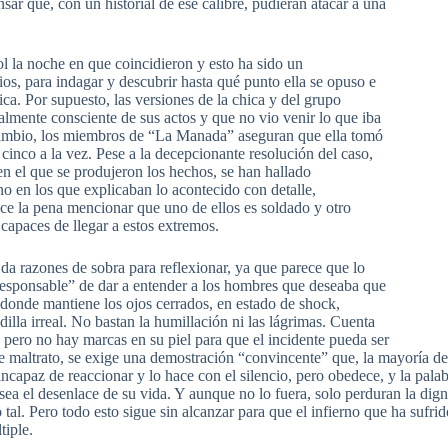
sar que, con un historial de ese calibre, pudieran atacar a una
 la noche en que coincidieron y esto ha sido un
ios, para indagar y descubrir hasta qué punto ella se opuso e
ica. Por supuesto, las versiones de la chica y del grupo
talmente consciente de sus actos y que no vio venir lo que iba
 cambio, los miembros de “La Manada” aseguran que ella tomó
 cinco a la vez. Pese a la decepcionante resolución del caso,
n el que se produjeron los hechos, se han hallado
o en los que explicaban lo acontecido con detalle,
ce la pena mencionar que uno de ellos es soldado y otro
 capaces de llegar a estos extremos.
 da razones de sobra para reflexionar, ya que parece que lo
“responsable” de dar a entender a los hombres que deseaba que
 donde mantiene los ojos cerrados, en estado de shock,
lla irreal. No bastan la humillación ni las lágrimas. Cuenta
 pero no hay marcas en su piel para que el incidente pueda ser
de maltrato, se exige una demostración “convincente” que, la mayoría de
ncapaz de reaccionar y lo hace con el silencio, pero obedece, y la pala
ea el desenlace de su vida. Y aunque no lo fuera, solo perduran la dig
tal. Pero todo esto sigue sin alcanzar para que el infierno que ha sufri
tiple.