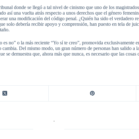
ribunal donde se llegó a tal nivel de cinismo que uno de los magistrados
ndo así una vuelta atrás respecto a unos derechos que el género femeni
rar una modificación del código penal. ¿Quién ha sido el verdadero res
ue solo debería recibir apoyo y comprensión, han puesto en tela de juic
taño.
 es no” o la más reciente “Yo sí te creo”, promovida exclusivamente en
 no cambia. Del mismo modo, un gran número de personas han salido a la
 que se demuestra que, ahora más que nunca, es necesario que las cosas