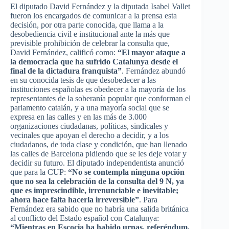
El
diputado
David
Fernández
y la
diputada
Isabel
Vallet
fueron
los
encargados
de
comunicar
a la
prensa
esta
decisión
,
por
otra
parte
conocida
,
que
llama a la
desobediencia
civil e
institucional
ante la
más
que
previsible
prohibición
de
celebrar
la
consulta
que
,
David
Fernández
,
calificó
como
:
“El mayor
ataque
a
la
democracia
que
ha
sufrido
Catalunya
desde
el
final de la
dictadura
franquista”
.
Fernández
abundó
en
su
conocida
tesis
de
que
desobedecer
a
las
instituciones
españolas
es
obedecer
a la
mayoría
de los
representantes
de la
soberanía
popular
que
conforman
el
parlamento
catalán
, y a
una
mayoría
social
que
se
expresa
en
las
calles
y en
las
más
de 3.000
organizaciones
ciudadanas
,
políticas
,
sindicales
y
vecinales
que
apoyan
el
derecho
a
decidir
, y a los
ciudadanos
, de
toda
clase
y
condición
,
que
han
llenado
las
calles
de Barcelona
pidiendo
que
se les
deje
votar
y
decidir
su
futuro
. El
diputado
independentista
anunció
que
para
la CUP:
“No se
contempla
ninguna
opción
que
no sea la
celebración
de la
consulta
del 9 N,
ya
que
es
imprescindible
,
irrenunciable
e inevitable;
ahora
hace
falta
hacerla
irreversible”
. Para
Fernández
era
sabido
que
no
habría
una
salida
británica
al
conflicto
del
Estado
español
con
Catalunya
:
“Mientras
en
Escocia
ha
habido
urnas
,
referéndum
,