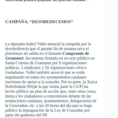
CAMPAÑA
:
“DESOBEDECEMOS”
La
diputada
Isabel
Vallet
anunció
la
campaña
por
la
desobediencia
que
el
pasado
fin de
semana
tuvo
el
pistoletazo
de
salida
en el
llamado
Compromís
de
Gramanet
,
documento
firmado
en un
acto
público
en
Santa
Coloma
de
Gramanet
por
9
organizaciones
políticas
, 5
sindicatos
y 50
organizaciones
cívico-
ciudadanas
.
Vallet
también
anunció
que
se
están
impulsando
en
todos
los
ayuntamientos
catalanes
mociones
de
apoyo
a la
consulta
.
Por
su
parte
, la
Xarxa
Referèndum
9N
(de la
que
forma
parte
la CUP) ha
hecho
público
un plan de
acción
que
,
entre
otras
cosas
,
llama a los
ciudadanos
a
concentrarse
delante
de
las
instituciones
catalanas
,
ayuntamientos
,
delegaciones
de
la
Generalitat
, etc. a
las
20
horas
del
día
que
se
haga
público
la
impugnación
de la
Ley
de
Consultas
por
parte
del
gobierno
del PP.