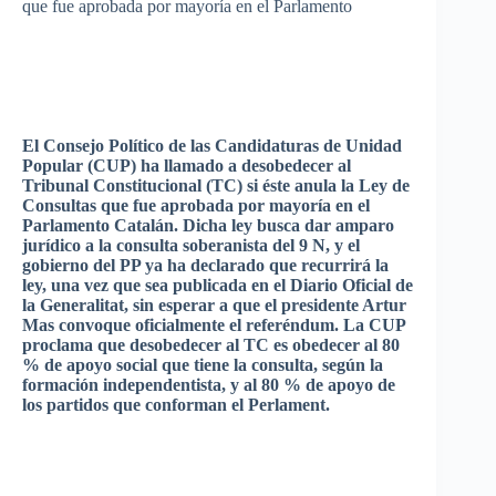
que
fue
aprobada
por
mayoría
en el
Parlamento
El
Consejo
Político
de
las
Candidaturas
de
Unidad
Popular (CUP) ha
llamado
a
desobedecer
al
Tribunal
Constitucional
(
TC
)
si
éste
anula
la
Ley
de
Consultas
que
fue
aprobada
por
mayoría
en el
Parlamento
Catalán
.
Dicha
ley
busca
dar
amparo
jurídico
a la
consulta
soberanista
del 9 N, y el
gobierno
del PP
ya
ha
declarado
que
recurrirá
la
ley
,
una
vez
que
sea
publicada
en el
Diario
Oficial
de
la
Generalitat
, sin
esperar
a
que
el
presidente
Artur
Mas
convoque
oficialmente
el
referéndum
. La CUP
proclama
que
desobedecer
al
TC
es
obedecer
al 80
% de
apoyo
social
que
tiene
la
consulta
,
según
la
formación
independentista
, y al 80 % de
apoyo
de
los
partidos
que
conforman
el
Perlament
.