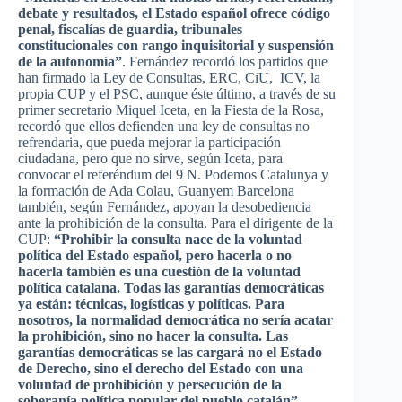
debate y
resultados
, el
Estado
español
ofrece
código
penal,
fiscalías
de
guardia
,
tribunales
constitucionales
con
rango
inquisitorial y
suspensión
de la
autonomía”
.
Fernández
recordó
los
partidos
que
han
firmado
la
Ley
de
Consultas
,
ERC
,
CiU
,
ICV
, la
propia
CUP y el
PSC
,
aunque
éste
último
, a
través
de
su
primer
secretario
Miquel
Iceta
, en la Fiesta de la Rosa,
recordó
que
ellos
defienden
una
ley
de
consultas
no
refrendaria
,
que
pueda
mejorar
la
participación
ciudadana
,
pero
que
no
sirve
,
según
Iceta
,
para
convocar
el
referéndum
del 9 N.
Podemos
Catalunya
y
la
formación
de Ada
Colau
,
Guanyem
Barcelona
también
,
según
Fernández
,
apoyan
la
desobediencia
ante la
prohibición
de la
consulta
. Para el
dirigente
de la
CUP:
“Prohibir
la
consulta
nace
de la
voluntad
política
del
Estado
español
,
pero
hacerla
o no
hacerla
también
es
una
cuestión
de la
voluntad
política
catalana
.
Todas
las
garantías
democráticas
ya
están
:
técnicas
,
logísticas
y
políticas
. Para
nosotros
, la
normalidad
democrática
no
sería
acatar
la
prohibición
,
sino
no
hacer
la
consulta
. Las
garantías
democráticas
se
las
cargará
no el
Estado
de
Derecho
,
sino
el
derecho
del
Estado
con
una
voluntad
de
prohibición
y
persecución
de la
soberanía
política
popular del pueblo
catalán”
.