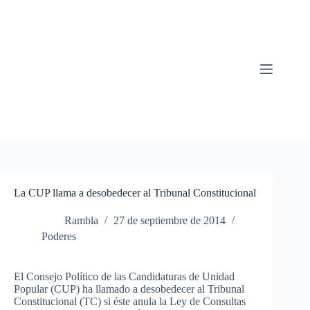
Saltar
al
contenido
La CUP llama a desobedecer al Tribunal Constitucional
Rambla
27 de septiembre de 2014
Poderes
El
Consejo
Político
de
las
Candidaturas
de
Unidad
Popular (CUP) ha
llamado
a
desobedecer
al Tribunal
Constitucional
(
TC
)
si
éste
anula
la
Ley
de
Consultas