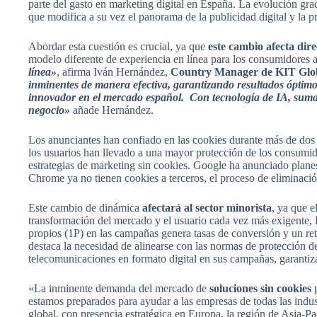
parte del gasto en marketing digital en España. La evolución gr
que modifica a su vez el panorama de la publicidad digital y la pr
Abordar esta cuestión es crucial, ya que
este cambio afecta dir
modelo diferente de experiencia en línea para los consumidores a
línea»
, afirma Iván Hernández,
Country Manager de KIT Glo
inminentes de manera efectiva, garantizando resultados óptimo
innovador en el mercado español. Con tecnología de IA, sumad
negocio»
añade Hernández.
Los anunciantes han confiado en las cookies durante más de dos d
los usuarios han llevado a una mayor protección de los consumido
estrategias de marketing sin cookies. Google ha anunciado plan
Chrome ya no tienen cookies a terceros, el proceso de eliminació
Este cambio de dinámica
afectará al sector minorista
, ya que e
transformación del mercado y el usuario cada vez más exigente,
propios (1P) en las campañas genera tasas de conversión y un ret
destaca la necesidad de alinearse con las normas de protección de
telecomunicaciones en formato digital en sus campañas, garantiz
«La inminente demanda del mercado de
soluciones sin cookies
p
estamos preparados para ayudar a las empresas de todas las in
global, con presencia estratégica en Europa, la región de Asia-