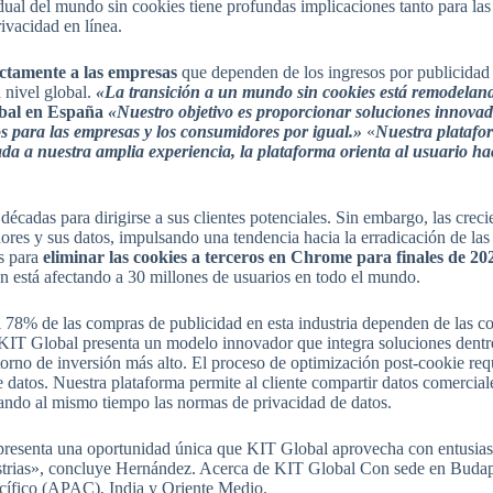
adual del mundo sin cookies tiene profundas implicaciones tanto para l
ivacidad en línea.
ectamente a las empresas
que dependen de los ingresos por publicidad 
 nivel global.
«La transición a un mundo sin cookies está remodelando 
bal en España
«Nuestro objetivo es proporcionar soluciones innovado
s para las empresas y los consumidores por igual.»
«
Nuestra platafo
a a nuestra amplia experiencia, la plataforma orienta al usuario ha
écadas para dirigirse a sus clientes potenciales. Sin embargo, las crec
res y sus datos, impulsando una tendencia hacia la erradicación de las 
es para
eliminar las cookies a terceros en Chrome para finales de 20
n está afectando a 30 millones de usuarios en todo el mundo.
l 78% de las compras de publicidad en esta industria dependen de las c
 KIT Global presenta un modelo innovador que integra soluciones dentr
orno de inversión más alto. El proceso de optimización post-cookie req
 datos. Nuestra plataforma permite al cliente compartir datos comercial
ando al mismo tiempo las normas de privacidad de datos.
resenta una oportunidad única que KIT Global aprovecha con entusias
dustrias», concluye Hernández. Acerca de KIT Global Con sede en Buda
Pacífico (APAC), India y Oriente Medio.