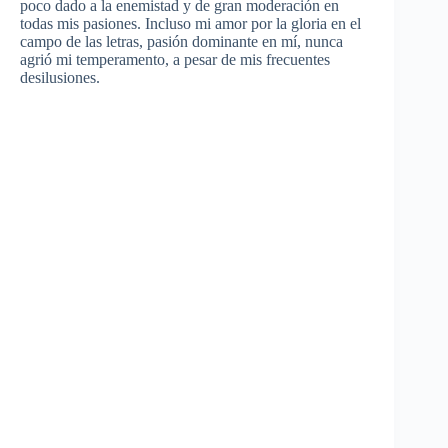
poco
dado a la
enemistad
y de
gran
moderación
en
todas
mis
pasiones
.
Incluso
mi amor
por
la
gloria
en el
campo
de
las
letras
,
pasión
dominante
en
mí
,
nunca
agrió
mi
temperamento
, a
pesar
de
mis
frecuentes
desilusiones
.