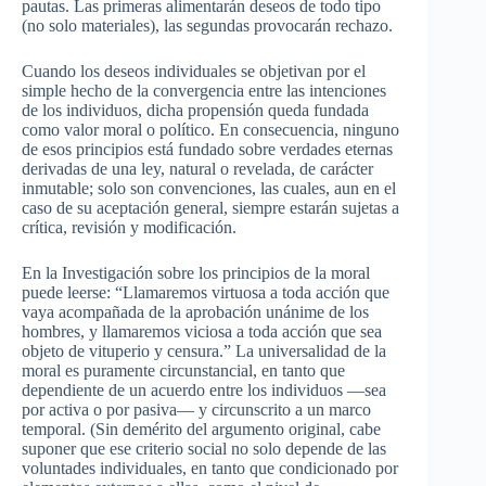
pautas
. Las
primeras
alimentarán
deseos
de
todo
tipo
(no solo
materiales
),
las
segundas
provocarán
rechazo
.
Cuando
los
deseos
individuales
se
objetivan
por
el
simple
hecho
de la
convergencia
entre
las
intenciones
de los
individuos
,
dicha
propensión
queda
fundada
como
valor moral o
político
. En
consecuencia
,
ninguno
de
esos
principios
está
fundado
sobre
verdades
eternas
derivadas
de
una
ley
, natural o
revelada
, de
carácter
inmutable
; solo son
convenciones
,
las
cuales
,
aun
en el
caso
de
su
aceptación
general,
siempre
estarán
sujetas
a
crítica
,
revisión
y
modificación
.
En la
Investigación
sobre
los
principios
de la moral
puede
leerse
:
“Llamaremos
virtuosa
a
toda
acción
que
vaya
acompañada
de la
aprobación
unánime
de los
hombres, y
llamaremos
viciosa
a
toda
acción
que
sea
objeto
de
vituperio
y censura.” La
universalidad
de la
moral
es
puramente
circunstancial
, en
tanto
que
dependiente
de un
acuerdo
entre
los
individuos
—sea
por
activa
o
por
pasiva
— y
circunscrito
a un
marco
temporal. (Sin
demérito
del
argumento
original,
cabe
suponer
que
ese
criterio
social no solo
depende
de
las
voluntades
individuales
, en
tanto
que
condicionado
por