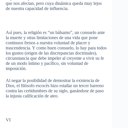
que
nos
afectan
,
pero
cuya
dinámica
queda
muy
lejos
de
nuestra
capacidad
de
influencia
.
Así
pues
, la
religión
es
“un
bálsamo”
, un
consuelo
ante
la
muerte
y
otras
limitaciones
de
una
vida
que
pone
continuos
frenos
a
nuestra
voluntad
de placer y
trascendencia
. Y
como
buen
consuelo
, lo hay
para
todos
los
gustos
(
origen
de
las
discrepancias
doctrinales
),
circunstancia
que
debe
impeler
al
creyente
a
vivir
su
fe
de un
modo
íntimo
y
pacífico
, sin
voluntad
de
imposición
.
Al
negar
la
posibilidad
de
demostrar
la
existencia
de
Dios
, el
filósofo
escocés
hizo
estallar
un
tercer
barreno
contra
las
certidumbres
de
su
siglo
,
ganándose
de
paso
la
injusta
calificación
de
ateo
.
VI