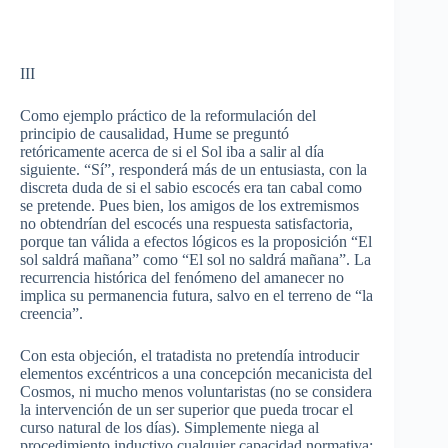
III
Como
ejemplo
práctico
de la
reformulación
del
principio
de
causalidad
, Hume se
preguntó
retóricamente
acerca
de
si
el Sol
iba
a
salir
al
día
siguiente
.
“Sí”
,
responderá
más
de un
entusiasta
, con la
discreta
duda
de
si
el
sabio
escocés
era tan cabal
como
se
pretende
.
Pues
bien
, los amigos de los
extremismos
no
obtendrían
del
escocés
una
respuesta
satisfactoria
,
porque
tan
válida
a
efectos
lógicos
es
la
proposición
“El
sol
saldrá
mañana”
como
“El
sol
no
saldrá
mañana”
. La
recurrencia
histórica
del
fenómeno
del
amanecer
no
implica
su
permanencia
futura
, salvo en el
terreno
de “la
creencia”
.
Con
esta
objeción
, el
tratadista
no
pretendía
introducir
elementos
excéntricos
a
una
concepción
mecanicista
del
Cosmos,
ni
mucho
menos
voluntaristas
(no se
considera
la
intervención
de un
ser
superior
que
pueda
trocar
el
curso
natural de los
días
).
Simplemente
niega
al
procedimiento
inductivo
cualquier
capacidad
normativa
: