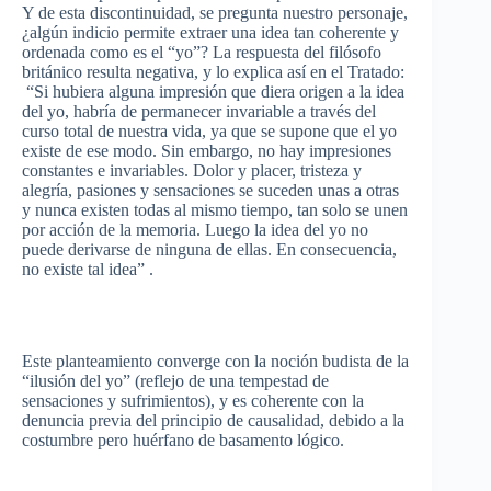
Y de
esta
discontinuidad
, se
pregunta
nuestro
personaje
,
¿
algún
indicio
permite
extraer
una
idea tan
coherente
y
ordenada
como
es
el
“yo”
? La
respuesta
del
filósofo
británico
resulta
negativa
, y lo
explica
así
en el
Tratado
:
“Si
hubiera
alguna
impresión
que
diera
origen
a la idea
del
yo
,
habría
de
permanecer
invariable a
través
del
curso
total de
nuestra
vida
,
ya
que
se
supone
que
el
yo
existe
de
ese
modo
. Sin embargo, no hay
impresiones
constantes
e invariables. Dolor y placer,
tristeza
y
alegría
,
pasiones
y
sensaciones
se
suceden
unas
a
otras
y
nunca
existen
todas
al
mismo
tiempo
, tan solo se
unen
por
acción
de la
memoria
.
Luego
la idea del
yo
no
puede
derivarse
de
ninguna
de
ellas
. En
consecuencia
,
no
existe
tal
idea” .
Este
planteamiento
converge con la
noción
budista
de la
“ilusión
del
yo”
(
reflejo
de
una
tempestad
de
sensaciones
y
sufrimientos
), y
es
coherente
con la
denuncia
previa
del
principio
de
causalidad
,
debido
a la
costumbre
pero
huérfano
de
basamento
lógico
.