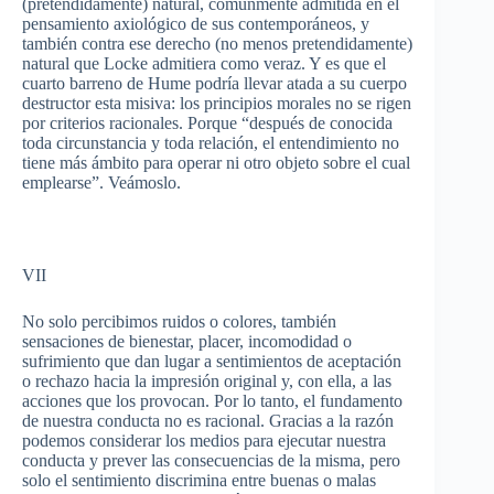
(
pretendidamente
) natural,
comúnmente
admitida
en el
pensamiento
axiológico
de
sus
contemporáneos
, y
también
contra
ese
derecho
(no
menos
pretendidamente
)
natural
que
Locke
admitiera
como
veraz
. Y
es
que
el
cuarto
barreno
de Hume
podría
llevar
atada
a
su
cuerpo
destructor
esta
misiva
: los
principios
morales no se
rigen
por
criterios
racionales
.
Porque
“después
de
conocida
toda
circunstancia
y
toda
relación
, el
entendimiento
no
tiene
más
ámbito
para
operar
ni
otro
objeto
sobre
el
cual
emplearse”
.
Veámoslo
.
VII
No solo
percibimos
ruidos
o
colores
,
también
sensaciones
de
bienestar
, placer,
incomodidad
o
sufrimiento
que
dan
lugar
a
sentimientos
de
aceptación
o
rechazo
hacia
la
impresión
original y, con
ella
, a
las
acciones
que
los
provocan
.
Por
lo
tanto
, el
fundamento
de
nuestra
conducta
no
es
racional
. Gracias a la
razón
podemos
considerar
los
medios
para
ejecutar
nuestra
conducta
y
prever
las
consecuencias
de la
misma
,
pero
solo el
sentimiento
discrimina
entre
buenas
o
malas