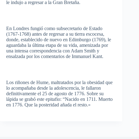
le
indujo
a
regresar
a la Gran
Bretaña
.
En
Londres
fungió
como
subsecretario
de
Estado
(1767-1768) antes de
regresar
a
su
tierra
escocesa
,
donde
,
establecido
de
nuevo
en
Edimburgo
(1769), le
aguardaba
la
última
etapa
de
su
vida
,
amenizada
por
una
intensa
correspondencia
con Adam Smith y
ensalzada
por
los
comentarios
de Immanuel Kant.
Los
riñones
de Hume,
maltratados
por
la
obesidad
que
lo
acompañaba
desde
la
adolescencia
, le
fallaron
definitivamente
el 25 de
agosto
de 1776.
Sobre
su
lápida
se
grabó
este
epitafio
:
“Nacido
en 1711.
Muerto
en 1776.
Que
la
posteridad
añada
el
resto
.»