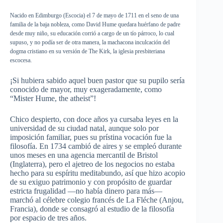
Nacido en
Edimburgo
(
Escocia
) el 7 de mayo de 1711 en el
seno
de
una
familia
de la
baja
nobleza
,
como
David Hume
quedara
huérfano
de padre
desde
muy
niño
,
su
educación
corrió
a cargo de un
tío
párroco
, lo
cual
supuso
, y no
podía
ser
de
otra
manera
, la
machacona
inculcación
del
dogma
cristiano
en
su
versión
de The Kirk, la
iglesia
presbiteriana
escocesa
.
¡Si
hubiera
sabido
aquel
buen
pastor
que
su
pupilo
sería
conocido
de mayor,
muy
exageradamente
,
como
“Mister Hume, the atheist”!
Chico
despierto
, con
doce
años
ya
cursaba
leyes
en la
universidad
de
su
ciudad
natal,
aunque
solo
por
imposición
familiar,
pues
su
prístina
vocación
fue
la
filosofía
. En 1734
cambió
de
aires
y se
empleó
durante
unos
meses
en
una
agencia
mercantil
de Bristol
(
Inglaterra
),
pero
el
ajetreo
de los
negocios
no
estaba
hecho
para
su
espíritu
meditabundo
,
así
que
hizo
acopio
de
su
exiguo
patrimonio
y con
propósito
de
guardar
estricta
frugalidad
—no
había
dinero
para
más
—
marchó
al
célebre
colegio
francés
de La
Fléche
(Anjou,
Francia
),
donde
se
consagró
al
estudio
de la
filosofía
por
espacio
de
tres
años
.