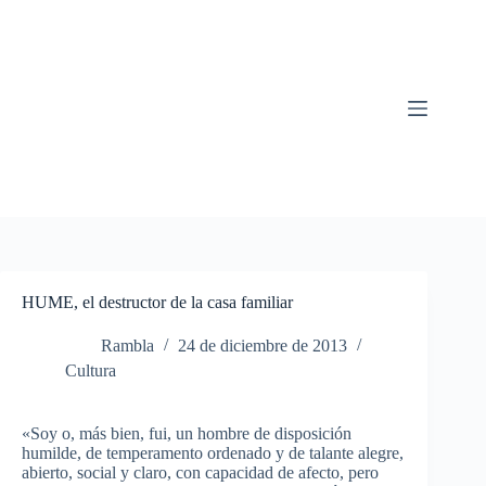
Saltar
al
contenido
HUME, el destructor de la casa familiar
Rambla
24 de diciembre de 2013
Cultura
«Soy o,
más
bien
,
fui
, un hombre de
disposición
humilde
, de
temperamento
ordenado
y de
talante
alegre
,
abierto
, social y
claro
, con
capacidad
de
afecto
,
pero