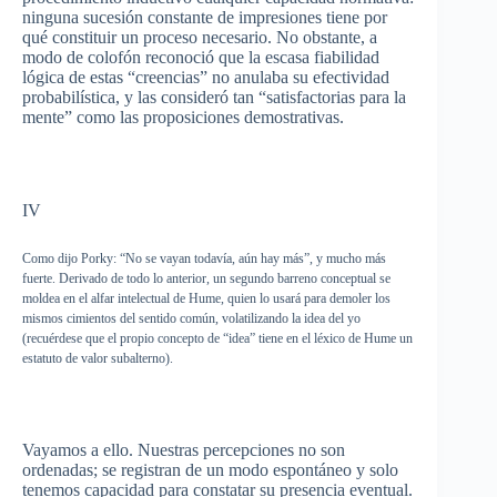
ninguna
sucesión
constante
de
impresiones
tiene
por
qué
constituir
un
proceso
necesario
. No
obstante
, a
modo
de
colofón
reconoció
que
la
escasa
fiabilidad
lógica
de
estas
“creencias”
no
anulaba
su
efectividad
probabilística
, y
las
consideró
tan
“satisfactorias
para
la
mente”
como
las
proposiciones
demostrativas
.
IV
Como
dijo
Porky: “No se
vayan
todavía
,
aún
hay
más”
, y
mucho
más
fuerte
.
Derivado
de
todo
lo anterior, un
segundo
barreno
conceptual se
moldea
en el
alfar
intelectual
de Hume,
quien
lo
usará
para
demoler
los
mismos
cimientos
del
sentido
común
,
volatilizando
la idea del
yo
(
recuérdese
que
el
propio
concepto
de “idea”
tiene
en el
léxico
de Hume un
estatuto
de valor
subalterno
).
Vayamos
a
ello
.
Nuestras
percepciones
no son
ordenadas
; se
registran
de un
modo
espontáneo
y solo
tenemos
capacidad
para
constatar
su
presencia
eventual.