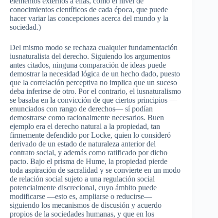
elementos
externos
a
ellas
,
como
el
nivel
de
conocimientos
científicos
de
cada
época
,
que
puede
hacer
variar
las
concepciones
acerca
del
mundo
y la
sociedad
.)
Del
mismo
modo
se
rechaza
cualquier
fundamentación
iusnaturalista
del
derecho
.
Siguiendo
los
argumentos
antes
citados
,
ninguna
comparación
de ideas
puede
demostrar
la
necesidad
lógica
de un
hecho
dado,
puesto
que
la
correlación
perceptiva
no
implica
que
un
suceso
deba
inferirse
de
otro
.
Por
el
contrario
, el
iusnaturalismo
se
basaba
en la
convicción
de
que
ciertos
principios
—
enunciados
con
rango
de
derechos
—
sí
podían
demostrarse
como
racionalmente
necesarios
.
Buen
ejemplo
era el
derecho
natural a la
propiedad
, tan
firmemente
defendido
por
Locke,
quien
lo
consideró
derivado
de un
estado
de
naturaleza
anterior del
contrato
social, y
además
como
ratificado
por
dicho
pacto
.
Bajo
el
prisma
de Hume, la
propiedad
pierde
toda
aspiración
de
sacralidad
y se
convierte
en un
modo
de
relación
social
sujeto
a
una
regulación
social
potencialmente
discrecional
,
cuyo
ámbito
puede
modificarse
—
esto
es
,
ampliarse
o
reducirse
—
siguiendo
los
mecanismos
de
discusión
y
acuerdo
propios
de la
sociedades
humanas
, y
que
en los