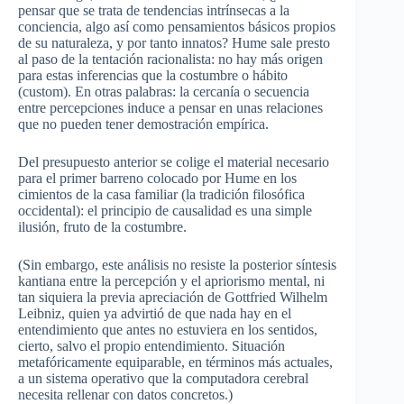
pensar
que
se
trata
de
tendencias
intrínsecas
a la
conciencia
,
algo
así
como
pensamientos
básicos
propios
de
su
naturaleza
, y
por
tanto
innatos
? Hume sale presto
al
paso
de la
tentación
racionalista
: no hay
más
origen
para
estas
inferencias
que
la
costumbre
o
hábito
(custom). En
otras
palabras
: la
cercanía
o
secuencia
entre
percepciones
induce a
pensar
en
unas
relaciones
que
no
pueden
tener
demostración
empírica
.
Del
presupuesto
anterior se
colige
el material
necesario
para
el primer
barreno
colocado
por
Hume en los
cimientos
de la casa familiar (la
tradición
filosófica
occidental): el
principio
de
causalidad
es
una
simple
ilusión
,
fruto
de la
costumbre
.
(Sin embargo,
este
análisis
no
resiste
la posterior
síntesis
kantiana
entre
la
percepción
y el
apriorismo
mental,
ni
tan
siquiera
la
previa
apreciación
de
Gottfried
Wilhelm
Leibniz
,
quien
ya
advirtió
de
que
nada hay en el
entendimiento
que
antes no
estuviera
en los
sentidos
,
cierto
, salvo el
propio
entendimiento
.
Situación
metafóricamente
equiparable
, en
términos
más
actuales
,
a un
sistema
operativo
que
la
computadora
cerebral
necesita
rellenar
con
datos
concretos
.)