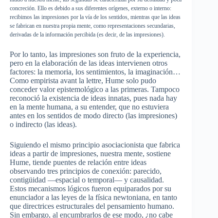
concreción
.
Ello
es
debido
a
sus
diferentes
orígenes
,
externo
o
interno
:
recibimos
las
impresiones
por
la
vía
de los
sentidos
,
mientras
que
las
ideas
se
fabrican
en
nuestra
propia
mente
,
como
representaciones
secundarias
,
derivadas
de la
información
percibida
(
es
decir
, de
las
impresiones
).
Por
lo
tanto
,
las
impresiones
son
fruto
de la
experiencia
,
pero
en la
elaboración
de
las
ideas
intervienen
otros
factores
: la
memoria
, los
sentimientos
, la
imaginación…
Como
empirista
avant la
lettre
, Hume solo
pudo
conceder valor
epistemológico
a
las
primeras
.
Tampoco
reconoció
la
existencia
de ideas
innatas
,
pues
nada hay
en la
mente
humana
, a
su
entender
,
que
no
estuviera
antes en los
sentidos
de
modo
directo
(
las
impresiones
)
o
indirecto
(
las
ideas).
Siguiendo
el
mismo
principio
asociacionista
que
fabrica
ideas a
partir
de
impresiones
,
nuestra
mente
,
sostiene
Hume,
tiende
puentes
de
relación
entre
ideas
observando
tres
principios
de
conexión
:
parecido
,
contigüidad
—
espacial
o temporal— y
causalidad
.
Estos
mecanismos
lógicos
fueron
equiparados
por
su
enunciador
a
las
leyes
de la
física
newtoniana
, en
tanto
que
directrices
estructurales
del
pensamiento
humano
.
Sin embargo, al
encumbrarlos
de
ese
modo
, ¿no
cabe