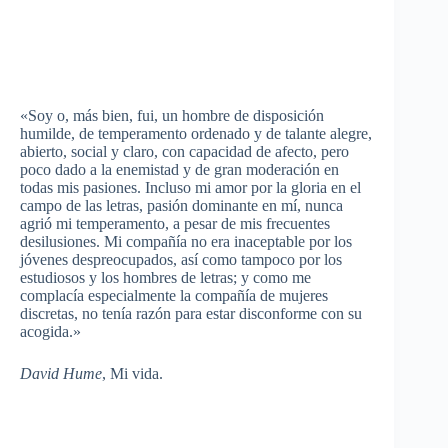
«Soy o,
más
bien
,
fui
, un hombre de
disposición
humilde
, de
temperamento
ordenado
y de
talante
alegre
,
abierto
, social y
claro
, con
capacidad
de
afecto
,
pero
poco
dado a la
enemistad
y de
gran
moderación
en
todas
mis
pasiones
.
Incluso
mi amor
por
la
gloria
en el
campo
de
las
letras
,
pasión
dominante
en
mí
,
nunca
agrió
mi
temperamento
, a
pesar
de
mis
frecuentes
desilusiones
. Mi
compañía
no era
inaceptable
por
los
jóvenes
despreocupados
,
así
como
tampoco
por
los
estudiosos
y los hombres de
letras
; y
como
me
complacía
especialmente
la
compañía
de mujeres
discretas
, no
tenía
razón
para
estar
disconforme
con
su
acogida
.»
David Hume
, Mi
vida
.