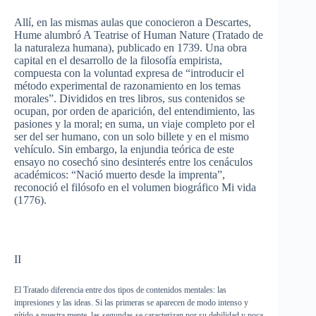
Allí
, en
las
mismas
aulas
que
conocieron
a Descartes,
Hume
alumbró
A
Teatrise
of Human Nature (
Tratado
de
la
naturaleza
humana
),
publicado
en 1739.
Una
obra
capital en el
desarrollo
de la
filosofía
empirista
,
compuesta
con la
voluntad
expresa
de
“introducir
el
método
experimental de
razonamiento
en los
temas
morales”.
Divididos
en
tres
libros
,
sus
contenidos
se
ocupan
,
por
orden
de
aparición
, del
entendimiento
,
las
pasiones
y la moral; en
suma
, un
viaje
completo
por
el
ser
del
ser
humano
, con un solo
billete
y en el
mismo
vehículo
. Sin embargo, la
enjundia
teórica
de
este
ensayo
no
cosechó
sino
desinterés
entre
los
cenáculos
académicos
:
“Nació
muerto
desde
la
imprenta”
,
reconoció
el
filósofo
en el
volumen
biográfico
Mi
vida
(1776).
II
El
Tratado
diferencia
entre
dos
tipos
de
contenidos
mentales
:
las
impresiones
y
las
ideas. Si
las
primeras
se
aparecen
de
modo
intenso
y
nítido
a
nuestra
mente
,
las
segundas
se
caracterizan
por
su
debilidad
y
poca