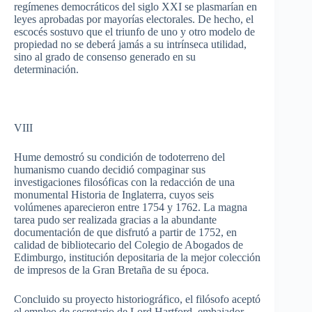
regímenes
democráticos
del
siglo
XXI
se
plasmarían
en
leyes
aprobadas
por
mayorías
electorales
. De
hecho
, el
escocés
sostuvo
que
el
triunfo
de
uno
y
otro
modelo
de
propiedad
no se
deberá
jamás
a
su
intrínseca
utilidad
,
sino
al
grado
de
consenso
generado
en
su
determinación
.
VIII
Hume
demostró
su
condición
de
todoterreno
del
humanismo
cuando
decidió
compaginar
sus
investigaciones
filosóficas
con la
redacción
de
una
monumental
Historia
de
Inglaterra
,
cuyos
seis
volúmenes
aparecieron
entre
1754 y 1762. La magna
tarea
pudo
ser
realizada
gracias
a la
abundante
documentación
de
que
disfrutó
a
partir
de 1752, en
calidad
de
bibliotecario
del
Colegio
de
Abogados
de
Edimburgo
,
institución
depositaria
de la
mejor
colección
de
impresos
de la Gran
Bretaña
de
su
época
.
Concluido
su
proyecto
historiográfico
, el
filósofo
aceptó
el
empleo
de
secretario
de Lord Hartford,
embajador