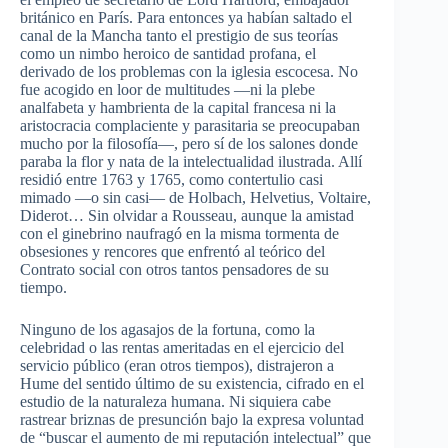
británico
en
París
. Para
entonces
ya
habían
saltado
el
canal de la
Mancha
tanto
el
prestigio
de
sus
teorías
como
un
nimbo
heroico
de
santidad
profana
, el
derivado
de los
problemas
con la
iglesia
escocesa
. No
fue
acogido
en
loor
de multitudes —
ni
la plebe
analfabeta
y
hambrienta
de la capital
francesa
ni
la
aristocracia
complaciente
y
parasitaria
se
preocupaban
mucho
por
la
filosofía
—,
pero
sí
de los
salones
donde
paraba
la
flor
y
nata
de la
intelectualidad
ilustrada
.
Allí
residió
entre
1763 y 1765,
como
contertulio
casi
mimado
—o sin
casi
— de
Holbach
,
Helvetius
, Voltaire,
Diderot…
Sin
olvidar
a Rousseau,
aunque
la
amistad
con el
ginebrino
naufragó
en la
misma
tormenta
de
obsesiones
y
rencores
que
enfrentó
al
teórico
del
Contrato
social con
otros
tantos
pensadores
de
su
tiempo
.
Ninguno
de los
agasajos
de la
fortuna
,
como
la
celebridad
o
las
rentas
ameritadas
en el
ejercicio
del
servicio
público
(
eran
otros
tiempos
),
distrajeron
a
Hume del
sentido
último
de
su
existencia
,
cifrado
en el
estudio
de la
naturaleza
humana
. Ni
siquiera
cabe
rastrear
briznas
de
presunción
bajo
la
expresa
voluntad
de
“buscar
el
aumento
de mi
reputación
intelectual”
que