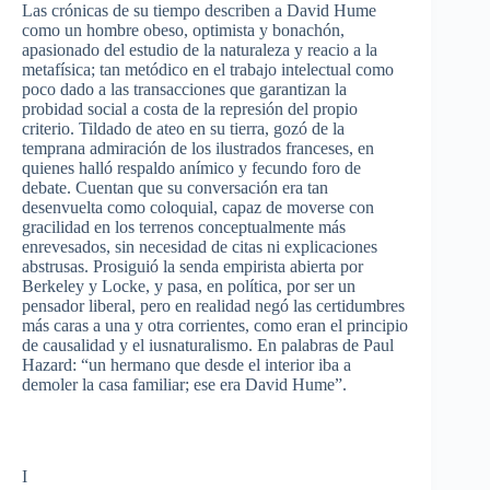
Las
crónicas
de
su
tiempo
describen
a David Hume
como
un hombre
obeso
,
optimista
y
bonachón
,
apasionado
del
estudio
de la
naturaleza
y
reacio
a la
metafísica
; tan
metódico
en el
trabajo
intelectual
como
poco
dado a
las
transacciones
que
garantizan
la
probidad
social a
costa
de la
represión
del
propio
criterio
.
Tildado
de
ateo
en
su
tierra
,
gozó
de la
temprana
admiración
de los
ilustrados
franceses
, en
quienes
halló
respaldo
anímico
y
fecundo
foro
de
debate.
Cuentan
que
su
conversación
era tan
desenvuelta
como
coloquial
,
capaz
de
moverse
con
gracilidad
en los
terrenos
conceptualmente
más
enrevesados
, sin
necesidad
de
citas
ni
explicaciones
abstrusas
.
Prosiguió
la
senda
empirista
abierta
por
Berkeley y Locke, y
pasa
, en
política
,
por
ser
un
pensador
liberal,
pero
en
realidad
negó
las
certidumbres
más
caras
a
una
y
otra
corrientes
,
como
eran
el
principio
de
causalidad
y el
iusnaturalismo
. En
palabras
de Paul
Hazard: “un
hermano
que
desde
el interior
iba
a
demoler
la casa familiar;
ese
era David Hume”.
I