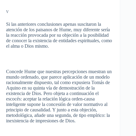
V
Si
las
anteriores
conclusiones
apenas
suscitaron
la
atención
de los
paisanos
de Hume,
muy
diferente
sería
la
reacción
provocada
por
su
objeción
a la
posibilidad
de
conocer
la
existencia
de
entidades
espirituales
,
como
el alma o
Dios
mismo
.
Concede Hume
que
nuestras
percepciones
muestran
un
mundo
ordenado
,
que
parece
aplicación
de un
modelo
racionalmente
dispuesto
,
tal
como
expusiera
Tomás
de
Aquino en
su
quinta
vía
de
demostración
de la
existencia
de
Dios
.
Pero
objeta
a
continuación
el
escocés
:
aceptar
la
relación
lógica
orden-causa
inteligente
supone
la
concesión
de valor
normativo
al
principio
de
causalidad
. Y
junto
a
esta
objeción
,
metodológica
,
añade
una
segunda
, de
tipo
empírico
: la
inexistencia
de
impresiones
de
Dios
.