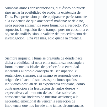
Sumadas
ambas
consideraciones
, el
filósofo
no
puede
sino
negar
la
posibilidad
de
probar
la
existencia
de
Dios
.
Esta
pretensión
puede
equipararse
perfectamente
a la
evidencia
de
que
amanecerá
mañana
: se
dé
o no,
nada
pueden
afirmar
los
seres
humanos
al
respecto
.
Por
supuesto
, la
negación
tiene
trampa
,
pues
no
cuestiona
el
objeto
de
análisis
,
sino
la
validez
del
procedimiento
de
investigación
.
Una
vez
más
, solo
queda
la
creencia
.
Siempre
inquieto
, Hume se
pregunta
de
dónde
nace
dicha
credulidad
,
si
nada en la
naturaleza
nos
sugiere
formalmente
los
ideales
de
perfección
o
eternidad
inherentes
al
propio
concepto
del
ser
superior. Y
sentencioso
siempre
, a
sí
mismo
se
responde
que
el
origen
de
tal
actitud
son
las
aspiraciones
que
los
individuos
destilan
de
su
experiencia
cotidiana
,
como
contraposición
a la
frustración
de
tantos
deseos
y
expectativas
; al
tormento
de
las
dudas
sobre
las
consecuencias
inciertas
de
nuestras
acciones
; a la
necesidad
emocional
de
vencer
la
sensación
de
impotencia
que
nos invade ante
tantas
circunstancias