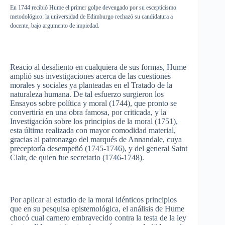
En 1744
recibió
Hume el primer
golpe
devengado
por
su
escepticismo
metodológico
: la
universidad
de
Edimburgo
rechazó
su
candidatura
a
docente
,
bajo
argumento
de
impiedad
.
Reacio
al
desaliento
en
cualquiera
de
sus
formas
, Hume
amplió
sus
investigaciones
acerca
de
las
cuestiones
morales y
sociales
ya
planteadas
en el
Tratado
de la
naturaleza
humana
. De
tal
esfuerzo
surgieron
los
Ensayos
sobre
política
y moral (1744),
que
pronto se
convertiría
en
una
obra
famosa
,
por
criticada
, y la
Investigación
sobre
los
principios
de la moral (1751),
esta
última
realizada
con mayor
comodidad
material,
gracias
al
patronazgo
del
marqués
de
Annandale
,
cuya
preceptoría
desempeñó
(1745-1746), y del general Saint
Clair, de
quien
fue
secretario
(1746-1748).
Por
aplicar
al
estudio
de la moral
idénticos
principios
que
en
su
pesquisa
epistemológica
, el
análisis
de Hume
chocó
cual
carnero
embravecido
contra la
testa
de la
ley