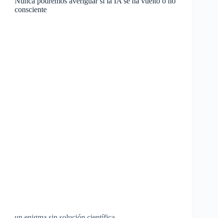
Nunca podremos averiguar si la IA se ha vuelto o no
consciente
un enigma sin solución científica