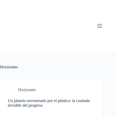
Saltar
al
contenido
Horizontes
Horizontes
Un planeta envenenado por el plástico: la coartada
invisible del progreso