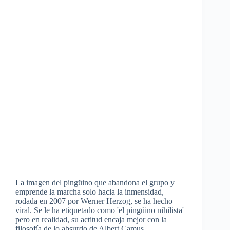
La imagen del pingüino que abandona el grupo y
emprende la marcha solo hacia la inmensidad,
rodada en 2007 por Werner Herzog, se ha hecho
viral. Se le ha etiquetado como 'el pingüino nihilista'
pero en realidad, su actitud encaja mejor con la
filosofía de lo absurdo de Albert Camus