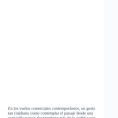
En los vuelos comerciales contemporáneos, un gesto
tan cotidiano como contemplar el paisaje desde una
ventanilla parece desprenderse más de la estética que