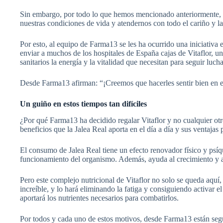
Sin embargo, por todo lo que hemos mencionado anteriormente, qui
nuestras condiciones de vida y atendernos con todo el cariño y la
Por esto, al equipo de Farma13 se les ha ocurrido una iniciativ
enviar a muchos de los hospitales de España cajas de Vitaflor, u
sanitarios la energía y la vitalidad que necesitan para seguir luc
Desde Farma13 afirman: “¡Creemos que hacerles sentir bien en 
Un guiño en estos tiempos tan difíciles
¿Por qué Farma13 ha decidido regalar Vitaflor y no cualquier o
beneficios que la Jalea Real aporta en el día a día y sus ventaja
El consumo de Jalea Real tiene un efecto renovador físico y psíq
funcionamiento del organismo. Además, ayuda al crecimiento y apo
Pero este complejo nutricional de Vitaflor no solo se queda aquí,
increíble, y lo hará eliminando la fatiga y consiguiendo activar el
aportará los nutrientes necesarios para combatirlos.
Por todos y cada uno de estos motivos, desde Farma13 están se