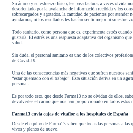
Su ánimo y su esfuerzo físico, les pasa factura, a veces olvidamo
desorientado por la avalancha de información recibida y los cons
sobrecargados y agotados, la cantidad de pacientes por atender n
ayudarnos, ni los resultados les hacían sentir mejor ni su esfuer
Todo sanitario, como persona que es, experimenta estrés cuando s
gustaría. El estrés es una respuesta adaptativa del organismo que
salud.
Sin duda, el personal sanitario es uno de los colectivos profesi
de Covid-19.
Una de las consecuencias más negativas que sufren nuestros san
“estar quemado con el trabajo”. Esta situación deriva en un
agot
personal.
Es por todo esto, que desde Farma13 no se olvidan de ellos, sab
devolverles el cariño que nos han proporcionado en todos esto
Farma13 envía cajas de vitaflor a los hospitales de España
Desde el equipo de Farma13 saben que todas las personas a las qu
vivos y plenos de nuevo.