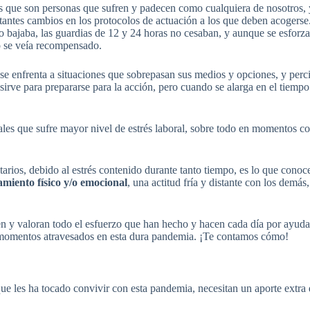
s que son personas que sufren y padecen como cualquiera de nosotros, y 
tantes cambios en los protocolos de actuación a los que deben acogerse.
o bajaba, las guardias de 12 y 24 horas no cesaban, y aunque se esforz
zo se veía recompensado.
e enfrenta a situaciones que sobrepasan sus medios y opciones, y perci
 sirve para prepararse para la acción, pero cuando se alarga en el tiempo
onales que sufre mayor nivel de estrés laboral, sobre todo en momentos
itarios, debido al estrés contenido durante tanto tiempo, es lo que c
amiento físico y/o emocional
, una actitud fría y distante con los demás
en y valoran todo el esfuerzo que han hecho y hacen cada día por ayud
s momentos atravesados en esta dura pandemia. ¡Te contamos cómo!
e les ha tocado convivir con esta pandemia, necesitan un aporte extra d