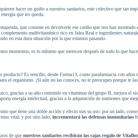
eren hacer un guiño a nuestros sanitarios, este colectivo que tan impl
 energía que les queda.
a estupenda, que consiste en devolverle ese cariño que nos han mostrad
n complemento multivitamínico rico en Jalea Real e ingredientes natural
hando en esta dura situación por la que estamos pasando.
estos momentos, es lo mínimo que merecen después de todo lo que hace
tro producto? Es sencillo, desde Farma13, como parafarmacia con años 
s para el organismo. ¡Si aún no las conoces, no te preocupes porque te la
uico, gracias a su alto contenido en vitaminas del grupo B, mejora el si
rta energía intelectual, gracias a la adquisición de nutrientes que mej
 sino que tiene una doble acción y efecto tras su uso: por un lado, cons
 tono vital; y por otro lado,
incrementará las defensas inmunitarias
fr
guros de que
nuestros sanitarios recibirán las cajas regalo de Vitaflo