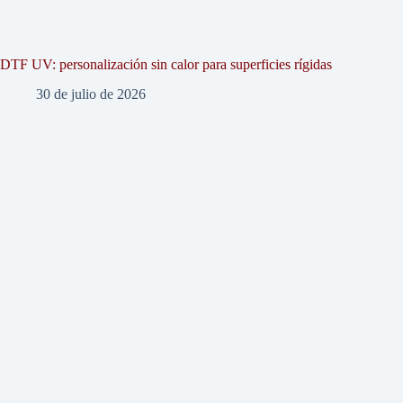
DTF UV: personalización sin calor para superficies rígidas
30 de julio de 2026