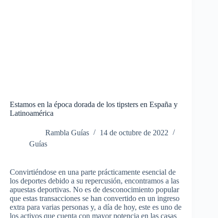
Estamos en la época dorada de los tipsters en España y
Latinoamérica
Rambla Guías
14 de octubre de 2022
Guías
Convirtiéndose en una parte prácticamente esencial de
los deportes debido a su repercusión, encontramos a las
apuestas deportivas. No es de desconocimiento popular
que estas transacciones se han convertido en un ingreso
extra para varias personas y, a día de hoy, este es uno de
los activos que cuenta con mayor potencia en las casas