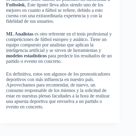
Futbolok
, Este tipster lleva años siendo uno de los
mejores en cuanto a fútbol se refiere, debido a esto
cuenta con una extraordinaria experiencia y con la
fidelidad de sus usuarios.
ML Analistas
es otro referente en el tenis profesional y
competiciones de fútbol europeo y asiático. Tiene un
equipo compuesto por analistas que aplican la
inteligencia artificial y se sirven de herramientas y
modelos estadísticos
para predecir los resultados de un
partido o evento en concreto.
En definitiva, estos son algunos de los pronosticadores
deportivos con más influencia en nuestro país.
Aprovechamos para recomendar, de nuevo, un
consumo responsable de los mismos y la solicitud de
estar en nuestras plenas facultades a la hora de realizar
una apuesta deportiva que envuelva a un partido o
evento en concreto.