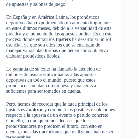
de apuestas y salones de juego.
En España y en América Latina, los pronósticos
deportivos han experimentado un aumento importante
en estos últimos meses, debido a la versatilidad de esta
práctica y al aumento de las apuestas online. Es en este
proceso donde entran los
tipsters
ha desarrollar un rol
esencial, ya que son ellos los que se encargan de
manejar varias plataformas que tienen como objetivo
elaborar pronósticos fiables.
La garantía de su éxito ha llamado la atención de
millones de usuarios aficionados a las apuestas
deportivas en todo el mundo, puesto que estos
pronósticos cuentan con un peso y una certeza
suficientes para ser tomados en cuenta.
Pero, hemos de recordar que la tarea principal de los
tipsters es
analizar
y combinar las posibles resoluciones
respecto a la apuesta de un evento o partido concreto.
Con ello, lo que queremos decir es que los
pronosticadores no predicen el futuro, con esto en
cuenta, todas las operaciones que realizamos han de ser
responsables.