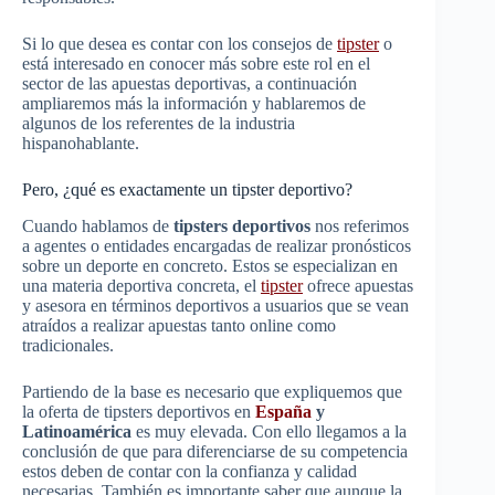
Si lo que desea es contar con los consejos de
tipster
o
está interesado en conocer más sobre este rol en el
sector de las apuestas deportivas, a continuación
ampliaremos más la información y hablaremos de
algunos de los referentes de la industria
hispanohablante.
Pero, ¿qué es exactamente un tipster deportivo?
Cuando hablamos de
tipsters deportivos
nos referimos
a agentes o entidades encargadas de realizar pronósticos
sobre un deporte en concreto. Estos se especializan en
una materia deportiva concreta, el
tipster
ofrece apuestas
y asesora en términos deportivos a usuarios que se vean
atraídos a realizar apuestas tanto online como
tradicionales.
Partiendo de la base es necesario que expliquemos que
la oferta de tipsters deportivos en
España
y
Latinoamérica
es muy elevada. Con ello llegamos a la
conclusión de que para diferenciarse de su competencia
estos deben de contar con la confianza y calidad
necesarias. También es importante saber que aunque la