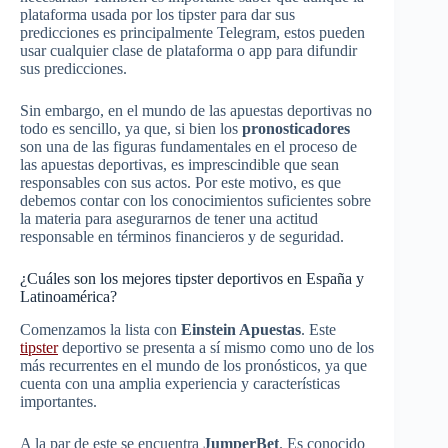
plataforma usada por los tipster para dar sus
predicciones es principalmente Telegram, estos pueden
usar cualquier clase de plataforma o app para difundir
sus predicciones.
Sin embargo, en el mundo de las apuestas deportivas no
todo es sencillo, ya que, si bien los
pronosticadores
son una de las figuras fundamentales en el proceso de
las apuestas deportivas, es imprescindible que sean
responsables con sus actos. Por este motivo, es que
debemos contar con los conocimientos suficientes sobre
la materia para asegurarnos de tener una actitud
responsable en términos financieros y de seguridad.
¿Cuáles son los mejores tipster deportivos en España y
Latinoamérica?
Comenzamos la lista con
Einstein Apuestas
. Este
tipster
deportivo se presenta a sí mismo como uno de los
más recurrentes en el mundo de los pronósticos, ya que
cuenta con una amplia experiencia y características
importantes.
A la par de este se encuentra
JumperBet
. Es conocido