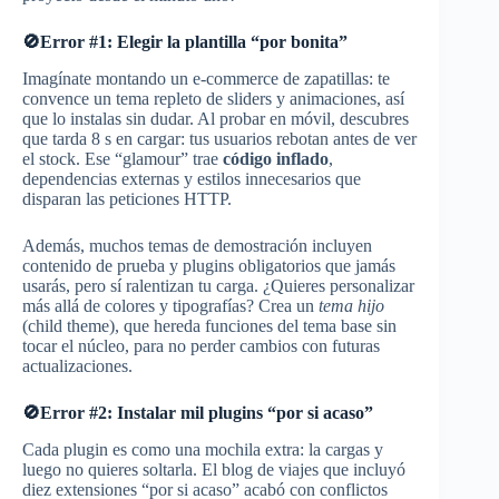
🚫Error #1: Elegir la plantilla “por bonita”
Imagínate montando un e-commerce de zapatillas: te
convence un tema repleto de sliders y animaciones, así
que lo instalas sin dudar. Al probar en móvil, descubres
que tarda 8 s en cargar: tus usuarios rebotan antes de ver
el stock. Ese “glamour” trae
código inflado
,
dependencias externas y estilos innecesarios que
disparan las peticiones HTTP.
Además, muchos temas de demostración incluyen
contenido de prueba y plugins obligatorios que jamás
usarás, pero sí ralentizan tu carga. ¿Quieres personalizar
más allá de colores y tipografías? Crea un
tema hijo
(child theme), que hereda funciones del tema base sin
tocar el núcleo, para no perder cambios con futuras
actualizaciones.
🚫Error #2: Instalar mil plugins “por si acaso”
Cada plugin es como una mochila extra: la cargas y
luego no quieres soltarla. El blog de viajes que incluyó
diez extensiones “por si acaso” acabó con conflictos