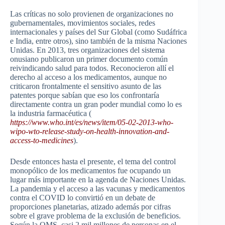
Las críticas no solo provienen de organizaciones no
gubernamentales, movimientos sociales, redes
internacionales y países del Sur Global (como Sudáfrica
e India, entre otros), sino también de la misma Naciones
Unidas. En 2013, tres organizaciones del sistema
onusiano publicaron un primer documento común
reivindicando salud para todos. Reconocieron allí el
derecho al acceso a los medicamentos, aunque no
criticaron frontalmente el sensitivo asunto de las
patentes porque sabían que eso los confrontaría
directamente contra un gran poder mundial como lo es
la industria farmacéutica (
https://www.who.int/es/news/item/05-02-2013-who-
wipo-wto-release-study-on-health-innovation-and-
access-to-medicines
).
Desde entonces hasta el presente, el tema del control
monopólico de los medicamentos fue ocupando un
lugar más importante en la agenda de Naciones Unidas.
La pandemia y el acceso a las vacunas y medicamentos
contra el COVID lo convirtió en un debate de
proporciones planetarias, atizado además por cifras
sobre el grave problema de la exclusión de beneficios.
Según la OMS, casi 2 mil millones de personas en el