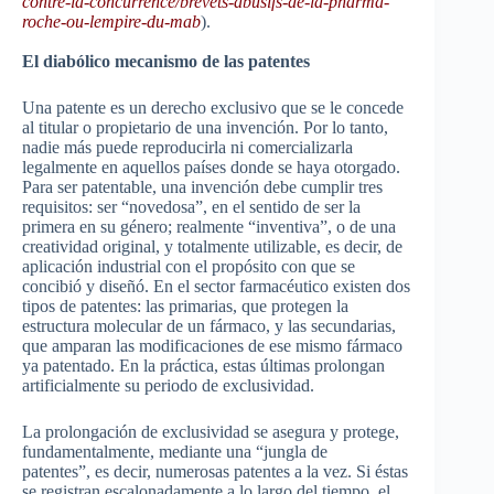
contre-la-concurrence/brevets-abusifs-de-la-pharma-
roche-ou-lempire-du-mab
).
El diabólico mecanismo de las patentes
Una patente es un derecho exclusivo que se le concede
al titular o propietario de una invención. Por lo tanto,
nadie más puede reproducirla ni comercializarla
legalmente en aquellos países donde se haya otorgado.
Para ser patentable, una invención debe cumplir tres
requisitos: ser “novedosa”, en el sentido de ser la
primera en su género; realmente “inventiva”, o de una
creatividad original, y totalmente utilizable, es decir, de
aplicación industrial con el propósito con que se
concibió y diseñó. En el sector farmacéutico existen dos
tipos de patentes: las primarias, que protegen la
estructura molecular de un fármaco, y las secundarias,
que amparan las modificaciones de ese mismo fármaco
ya patentado. En la práctica, estas últimas prolongan
artificialmente su periodo de exclusividad.
La prolongación de exclusividad se asegura y protege,
fundamentalmente, mediante una “jungla de
patentes”, es decir, numerosas patentes a la vez. Si éstas
se registran escalonadamente a lo largo del tiempo, el