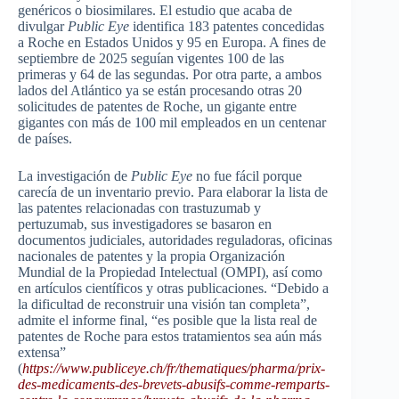
genéricos o biosimilares. El estudio que acaba de
divulgar
Public Eye
identifica
183 patentes concedidas
a Roche en Estados Unidos y 95 en Europa. A fines de
septiembre de 2025 seguían vigentes 100 de las
primeras y 64 de las segundas. Por otra parte, a ambos
lados del Atlántico ya se están procesando otras 20
solicitudes de patentes de Roche, un gigante entre
gigantes con más de 100 mil empleados en un centenar
de países.
La investigación de
Public Eye
no fue fácil porque
carecía de un inventario previo. Para elaborar la lista de
las patentes relacionadas con trastuzumab y
pertuzumab, sus investigadores se basaron en
documentos judiciales, autoridades reguladoras, oficinas
nacionales de patentes y la propia Organización
Mundial de la Propiedad Intelectual (OMPI), así como
en artículos científicos y otras publicaciones. “Debido a
la dificultad de reconstruir una visión tan completa”,
admite el informe final, “es posible que la lista real de
patentes de Roche para estos tratamientos sea aún más
extensa”
(
https://www.publiceye.ch/fr/thematiques/pharma/prix-
des-medicaments-des-brevets-abusifs-comme-remparts-