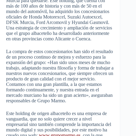
Murcia para quedarse. Este holding, que cuenta con
más de 100 años de historia y con más de 50 en el
mundo del automóvil, ha adquirido los concesionarios
oficiales de Honda Motorexcel, Suzuki Autoexcel,
DFSK Murcia, Ford Arcomovil y Hyundai Gasmovil.
Una estrategia de crecimiento y ampliación de servicios
que el grupo albaceteño ha desarrollado anteriormente
en otras provincias como Alicante o Cuenca.
La compra de estos concesionarios han sido el resultado
de un proceso continuo de mejora y esfuerzo para la
expansión del grupo: «Han sido unos meses de mucho
trabajo, adaptando nuestra filosofía y forma de trabajar a
nuestros nuevos concesionarios, que siempre ofrecen un
producto de gran calidad con el mejor servicio.
Contamos con una gran plantilla, a la que estamos
formando continuamente, y nuestra entrada en el
mercado murciano ha sido un gran acierto», aseguraban
responsables de Grupo Marmo.
Este holding de origen albaceteño es una empresa de
vanguardia, que no solo quiere crecer a nivel
empresarial sino también comprende la importancia del
mundo digital y sus posibilidades, por este motivo ha
creado una web:
www.grupomarmo.es
, con la que