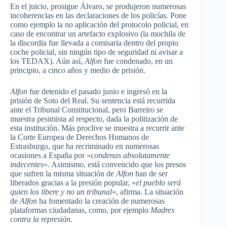
En el juicio, prosigue Álvaro, se produjeron numerosas
incoherencias en las declaraciones de los policías. Pone
como ejemplo la no aplicación del protocolo policial, en
caso de encontrar un artefacto explosivo (la mochila de
la discordia fue llevada a comisaria dentro del propio
coche policial, sin ningún tipo de seguridad ni avisar a
los TEDAX). Aún así,
Alfon
fue condenado, en un
principio, a cinco años y medio de prisión.
Alfon
fue detenido el pasado junio e ingresó en la
prisión de Soto del Real. Su sentencia está recurrida
ante el Tribunal Constitucional, pero Barreiro se
muestra pesimista al respecto, dada la politización de
esta institución. Más proclive se muestra a recurrir ante
la Corte Europea de Derechos Humanos de
Estrasburgo, que ha recriminado en numerosas
ocasiones a España por «
condenas absolutamente
indecentes
«. Asimismo, está convencido que los presos
que sufren la misma situación de
Alfon
han de ser
liberados gracias a la presión popular, «
el pueblo será
quien los libere y no un tribunal
«, afirma. La situación
de
Alfon
ha fomentado la creación de numerosas
plataformas ciudadanas, como, por ejemplo
Madres
contra la represión.