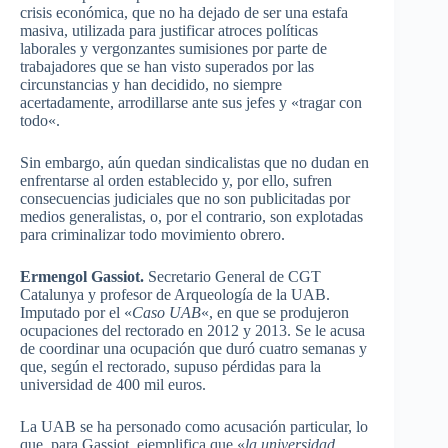
crisis
económica
,
que
no ha
dejado
de
ser
una
estafa
masiva
,
utilizada
para
justificar
atroces
políticas
laborales
y
vergonzantes
sumisiones
por
parte
de
trabajadores
que
se
han
visto
superados
por
las
circunstancias
y
han
decidido
, no
siempre
acertadamente
,
arrodillarse
ante
sus
jefes
y «
tragar
con
todo
«.
Sin embargo,
aún
quedan
sindicalistas
que
no
dudan
en
enfrentarse
al
orden
establecido
y,
por
ello
,
sufren
consecuencias
judiciales
que
no son
publicitadas
por
medios
generalistas
, o,
por
el
contrario
, son
explotadas
para
criminalizar
todo
movimiento
obrero
.
Ermengol
Gassiot
.
Secretario
General de
CGT
Catalunya
y
profesor
de
Arqueología
de la
UAB
.
Imputado
por
el «
Caso
UAB
«, en
que
se
produjeron
ocupaciones
del
rectorado
en 2012 y 2013. Se le
acusa
de
coordinar
una
ocupación
que
duró
cuatro
semanas
y
que
,
según
el
rectorado
,
supuso
pérdidas
para
la
universidad
de 400 mil
euros
.
La
UAB
se ha
personado
como
acusación
particular, lo
que
,
para
Gassiot
,
ejemplifica
que
«
la
universidad