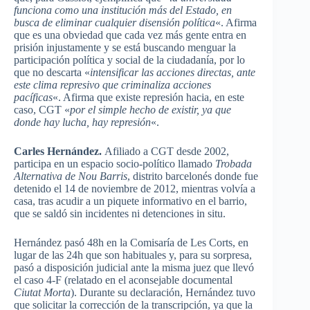
funciona
como
una
institución
más
del
Estado
, en
busca
de
eliminar
cualquier
disensión
política
«.
Afirma
que
es
una
obviedad
que
cada
vez
más
gente
entra
en
prisión
injustamente
y se
está
buscando
menguar
la
participación
política
y social de la
ciudadanía
,
por
lo
que
no
descarta
«
intensificar
las
acciones
directas
, ante
este
clima
represivo
que
criminaliza
acciones
pacíficas
«.
Afirma
que
existe
represión
hacia
, en
este
caso
,
CGT
«
por
el simple
hecho
de
existir
,
ya
que
donde
hay
lucha
, hay
represión
«.
Carles
Hernández
.
Afiliado
a
CGT
desde
2002,
participa
en un
espacio
socio-político
llamado
Trobada
Alternativa
de
Nou
Barris
,
distrito
barcelonés
donde
fue
detenido
el 14 de
noviembre
de 2012,
mientras
volvía
a
casa,
tras
acudir
a un
piquete
informativo
en el barrio,
que
se
saldó
sin
incidentes
ni
detenciones
in situ.
Hernández
pasó
48h
en la
Comisaría
de Les
Corts
, en
lugar
de
las
24h
que
son
habituales
y,
para
su
sorpresa
,
pasó
a
disposición
judicial ante la
misma
juez
que
llevó
el
caso
4-F (
relatado
en el
aconsejable
documental
Ciutat
Morta
).
Durante
su
declaración
,
Hernández
tuvo
que
solicitar
la
corrección
de la
transcripción
,
ya
que
la