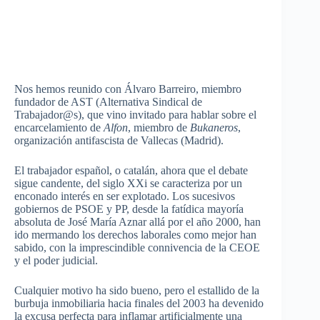
Nos
hemos
reunido
con
Álvaro
Barreiro
,
miembro
fundador
de AST (
Alternativa
Sindical
de
Trabajador@s
),
que
vino
invitado
para
hablar
sobre
el
encarcelamiento
de
Alfon
,
miembro
de
Bukaneros
,
organización
antifascista
de
Vallecas
(Madrid).
El
trabajador
español
, o
catalán
,
ahora
que
el debate
sigue
candente
, del
siglo
XXi
se
caracteriza
por
un
enconado
interés
en
ser
explotado
. Los
sucesivos
gobiernos
de
PSOE
y PP,
desde
la
fatídica
mayoría
absoluta
de
José
María
Aznar
allá
por
el
año
2000,
han
ido
mermando
los
derechos
laborales
como
mejor
han
sabido
, con la
imprescindible
connivencia
de la
CEOE
y el
poder
judicial.
Cualquier
motivo
ha
sido
bueno
,
pero
el
estallido
de la
burbuja
inmobiliaria
hacia
finales del 2003 ha
devenido
la
excusa
perfecta
para
inflamar
artificialmente
una