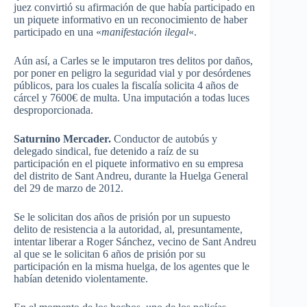
juez
convirtió
su
afirmación
de
que
había
participado
en
un
piquete
informativo
en un
reconocimiento
de
haber
participado
en
una
«
manifestación
ilegal
«.
Aún
así
, a
Carles
se le
imputaron
tres
delitos
por
daños
,
por
poner
en
peligro
la
seguridad
vial y
por
desórdenes
públicos
,
para
los
cuales
la
fiscalía
solicita
4
años
de
cárcel
y 7600€ de
multa
.
Una
imputación
a
todas
luces
desproporcionada
.
Saturnino
Mercader
.
Conductor de
autobús
y
delegado
sindical
,
fue
detenido
a
raíz
de
su
participación
en el
piquete
informativo
en
su
empresa
del
distrito
de
Sant
Andreu
,
durante
la
Huelga
General
del 29 de
marzo
de 2012.
Se le
solicitan
dos
años
de
prisión
por
un
supuesto
delito
de
resistencia
a la
autoridad
, al,
presuntamente
,
intentar
liberar
a Roger
Sánchez
,
vecino
de
Sant
Andreu
al
que
se le
solicitan
6
años
de
prisión
por
su
participación
en la
misma
huelga
, de los
agentes
que
le
habían
detenido
violentamente
.