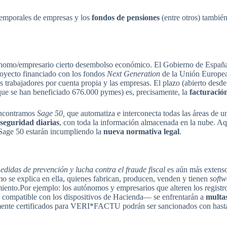
 temporales de empresas y los
fondos de pensiones
(entre otros) tambié
nomo/empresario cierto desembolso económico. El Gobierno de Españ
royecto financiado con los fondos
Next Generation
de la Unión Europea.
os trabajadores por cuenta propia y las empresas. El plazo (abierto des
l que se han beneficiado 676.000 pymes) es, precisamente, la
facturación
encontramos
Sage 50,
que automatiza e interconecta todas las áreas de u
 seguridad diarias
, con toda la información almacenada en la nube. Aq
age 50 estarán incumpliendo la
nueva normativa legal
.
edidas de prevención y lucha contra el fraude fiscal
es aún más extenso
mo se explica en ella, quienes fabrican, producen, venden y tienen
soft
iento.Por ejemplo: los autónomos y empresarios que alteren los registro
ato compatible con los dispositivos de Hacienda— se enfrentarán a
multas
mente certificados para VERI*FACTU podrán ser sancionados con hasta