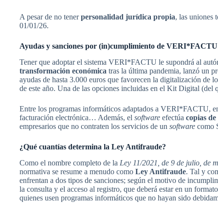
A pesar de no tener
personalidad jurídica propia
, las uniones
01/01/26.
Ayudas y sanciones por (in)cumplimiento de VERI*FACTU
Tener que adoptar el sistema VERI*FACTU le supondrá al autó
transformación económica
tras la última pandemia, lanzó un p
ayudas de hasta 3.000 euros que favorecen la digitalización de l
de este año. Una de las opciones incluidas en el Kit Digital (de
Entre los programas informáticos adaptados a VERI*FACTU, 
facturación electrónica… Además, el
software
efectúa
copias de
empresarios que no contraten los servicios de un
software
como S
¿Qué cuantías determina la Ley Antifraude?
Como el nombre completo de la
Ley 11/2021, de 9 de julio, de m
normativa se resume a menudo como
Ley Antifraude
. Tal y co
enfrentan a dos tipos de sanciones; según el motivo de incumplim
la consulta y el acceso al registro, que deberá estar en un form
quienes usen programas informáticos que no hayan sido debida