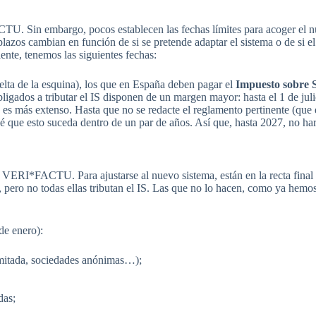
U. Sin embargo, pocos establecen las fechas límites para acoger el nu
plazos cambian en función de si se pretende adaptar el sistema o de si 
ente, tenemos las siguientes fechas:
uelta de la esquina), los que en España deben pagar el
Impuesto sobre 
ados a tributar el IS disponen de un margen mayor: hasta el 1 de juli
o es más extenso. Hasta que no se redacte el reglamento pertinente (que
evé que esto suceda dentro de un par de años. Así que, hasta 2027, no ha
 VERI*FACTU. Para ajustarse al nuevo sistema, están en la recta final
pero no todas ellas tributan el IS. Las que no lo hacen, como ya hemo
de enero):
imitada, sociedades anónimas…);
das;