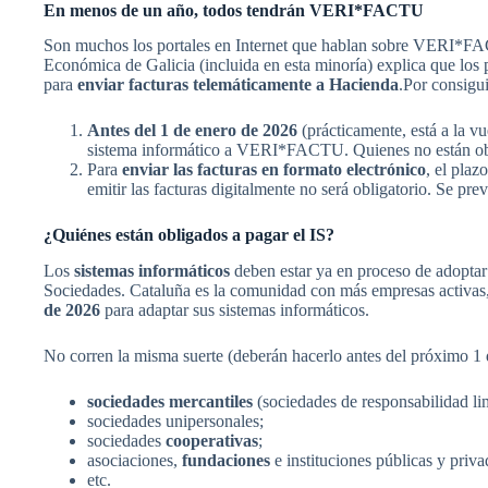
En menos de un año, todos tendrán VERI*FACTU
Son muchos los portales en Internet que hablan sobre VERI*FACT
Económica de Galicia (incluida en esta minoría) explica que los 
para
enviar facturas telemáticamente a Hacienda
.Por consigui
Antes del 1 de enero de 2026
(prácticamente, está a la v
sistema informático a VERI*FACTU. Quienes no están oblig
Para
enviar las facturas en formato electrónico
, el plaz
emitir las facturas digitalmente no será obligatorio. Se pr
¿Quiénes están obligados a pagar el IS?
Los
sistemas informáticos
deben estar ya en proceso de adoptar
Sociedades. Cataluña es la comunidad con más empresas activas, 
de 2026
para adaptar sus sistemas informáticos.
No corren la misma suerte (deberán hacerlo antes del próximo 1 
sociedades mercantiles
(sociedades de responsabilidad l
sociedades unipersonales;
sociedades
cooperativas
;
asociaciones,
fundaciones
e instituciones públicas y priva
etc.