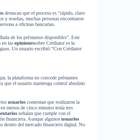
os
destacan que el proceso es “rápido, claro
ros y reseñas, muchas personas encontraron
ersona a oficinas bancarias.
lada de los préstamos disponibles”. Este
o en las
opiniones
sobre Crédiator es la
iguas. Un usuario escribió “Con Crédiator
ugar, la plataforma no concede préstamos
iza que el usuario mantenga control absoluto
arios
usuarios
comentan que realizaron la
 en menos de cinco minutos tenía tres
entarios
señalan que cumple con el
ción financiera. Aunque algunos
usuarios
o dentro del mercado financiero digital. No