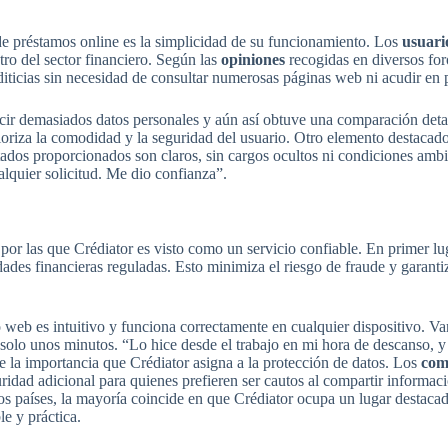
de préstamos online es la simplicidad de su funcionamiento. Los
usuari
tro del sector financiero. Según las
opiniones
recogidas en diversos fo
iticias sin necesidad de consultar numerosas páginas web ni acudir en p
ir demasiados datos personales y aún así obtuve una comparación detal
rioriza la comodidad y la seguridad del usuario. Otro elemento destacad
tados proporcionados son claros, sin cargos ocultos ni condiciones amb
alquier solicitud. Me dio confianza”.
s por las que Crédiator es visto como un servicio confiable. En primer l
dades financieras reguladas. Esto minimiza el riesgo de fraude y garant
io web es intuitivo y funciona correctamente en cualquier dispositivo. V
solo unos minutos. “Lo hice desde el trabajo en mi hora de descanso, y
e la importancia que Crédiator asigna a la protección de datos. Los
com
idad adicional para quienes prefieren ser cautos al compartir informa
os países, la mayoría coincide en que Crédiator ocupa un lugar destacad
le y práctica.