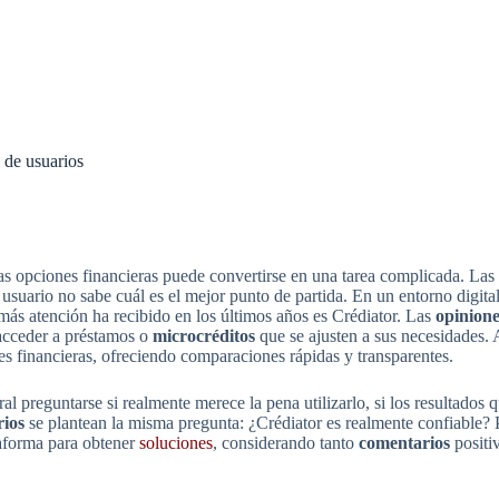
 de usuarios
s opciones financieras puede convertirse en una tarea complicada. Las c
suario no sabe cuál es el mejor punto de partida. En un entorno digital
e más atención ha recibido en los últimos años es Crédiator. Las
opinione
 acceder a préstamos o
microcréditos
que se ajusten a sus necesidades. A
es financieras, ofreciendo comparaciones rápidas y transparentes.
l preguntarse si realmente merece la pena utilizarlo, si los resultados 
rios
se plantean la misma pregunta: ¿Crédiator es realmente confiable? P
taforma para obtener
soluciones
, considerando tanto
comentarios
positiv