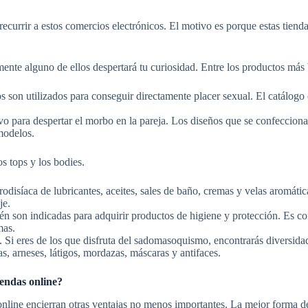
recurrir a estos comercios electrónicos. El motivo es porque estas tien
mente alguno de ellos despertará tu curiosidad. Entre los productos más
s son utilizados para conseguir directamente placer sexual. El catálogo
tivo para despertar el morbo en la pareja. Los diseños que se confeccion
 modelos.
s tops y los bodies.
frodisíaca de lubricantes, aceites, sales de baño, cremas y velas aromáti
je.
én son indicadas para adquirir productos de higiene y protección. Es c
imas.
. Si eres de los que disfruta del sadomasoquismo, encontrarás diversida
, arneses, látigos, mordazas, máscaras y antifaces.
iendas online?
online encierran otras ventajas no menos importantes. La mejor forma d