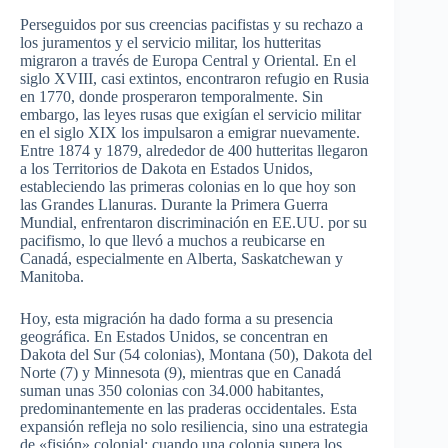
Perseguidos por sus creencias pacifistas y su rechazo a
los juramentos y el servicio militar, los hutteritas
migraron a través de Europa Central y Oriental. En el
siglo XVIII, casi extintos, encontraron refugio en Rusia
en 1770, donde prosperaron temporalmente. Sin
embargo, las leyes rusas que exigían el servicio militar
en el siglo XIX los impulsaron a emigrar nuevamente.
Entre 1874 y 1879, alrededor de 400 hutteritas llegaron
a los Territorios de Dakota en Estados Unidos,
estableciendo las primeras colonias en lo que hoy son
las Grandes Llanuras. Durante la Primera Guerra
Mundial, enfrentaron discriminación en EE.UU. por su
pacifismo, lo que llevó a muchos a reubicarse en
Canadá, especialmente en Alberta, Saskatchewan y
Manitoba.
Hoy, esta migración ha dado forma a su presencia
geográfica. En Estados Unidos, se concentran en
Dakota del Sur (54 colonias), Montana (50), Dakota del
Norte (7) y Minnesota (9), mientras que en Canadá
suman unas 350 colonias con 34.000 habitantes,
predominantemente en las praderas occidentales. Esta
expansión refleja no solo resiliencia, sino una estrategia
de «fisión» colonial: cuando una colonia supera los