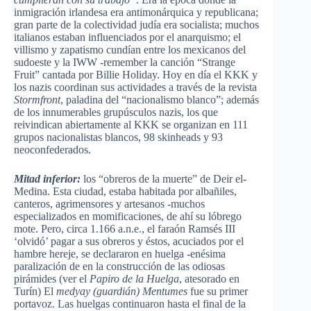
inmigración irlandesa era antimonárquica y republicana;
gran parte de la colectividad judía era socialista; muchos
italianos estaban influenciados por el anarquismo; el
villismo y zapatismo cundían entre los mexicanos del
sudoeste y la IWW -remember la canción “Strange
Fruit” cantada por Billie Holiday. Hoy en día el KKK y
los nazis coordinan sus actividades a través de la revista
Stormfront
, paladina del “nacionalismo blanco”; además
de los innumerables grupúsculos nazis, los que
reivindican abiertamente al KKK se organizan en 111
grupos nacionalistas blancos, 98 skinheads y 93
neoconfederados.
Mitad inferior:
los “obreros de la muerte” de Deir el-
Medina. Esta ciudad, estaba habitada por albañiles,
canteros, agrimensores y artesanos -muchos
especializados en momificaciones, de ahí su lóbrego
mote. Pero, circa 1.166 a.n.e., el faraón Ramsés III
‘olvidó’ pagar a sus obreros y éstos, acuciados por el
hambre hereje, se declararon en huelga -enésima
paralización de en la construcción de las odiosas
pirámides (ver el
Papiro de la Huelga
, atesorado en
Turín) El
medyay (guardián) Mentumes
fue su primer
portavoz. Las huelgas continuaron hasta el final de la