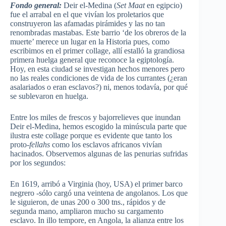
Fondo general:
Deir el-Medina (
Set Maat
en egipcio)
fue el arrabal en el que vivían los proletarios que
construyeron las afamadas pirámides y las no tan
renombradas mastabas. Este barrio ‘de los obreros de la
muerte’ merece un lugar en la Historia pues, como
escribimos en el primer collage, allí estalló la grandiosa
primera huelga general que reconoce la egiptología.
Hoy, en esta ciudad se investigan hechos menores pero
no las reales condiciones de vida de los currantes (¿eran
asalariados o eran esclavos?) ni, menos todavía, por qué
se sublevaron en huelga.
Entre los miles de frescos y bajorrelieves que inundan
Deir el-Medina, hemos escogido la minúscula parte que
ilustra este collage porque es evidente que tanto los
proto-
fellahs
como los esclavos africanos vivían
hacinados. Observemos algunas de las penurias sufridas
por los segundos:
En 1619, arribó a Virginia (hoy, USA) el primer barco
negrero -sólo cargó una veintena de angolanos. Los que
le siguieron, de unas 200 o 300 tns., rápidos y de
segunda mano, ampliaron mucho su cargamento
esclavo. In illo tempore, en Angola, la alianza entre los