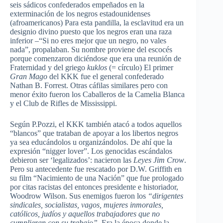
seis sádicos confederados empeñados en la
exterminación de los negros estadounidenses
(afroamericanos) Para esta pandilla, la esclavitud era un
designio divino puesto que los negros eran una raza
inferior –“Si no eres mejor que un negro, no vales
nada”, propalaban. Su nombre proviene del escocés
porque comenzaron diciéndose que era una reunión de
Fraternidad y del griego
kuklos
(= círculo) El primer
Gran Mago
del KKK fue el general confederado
Nathan B. Forrest. Otras cáfilas similares pero con
menor éxito fueron los Caballeros de la Camelia Blanca
y el Club de Rifles de Mississippi.
Según P.Pozzi, el KKK también atacó a todos aquellos
“blancos” que trataban de apoyar a los libertos negros
ya sea educándolos u organizándolos. De ahí que la
expresión “nigger lover”. Los genocidas escándalos
debieron ser ‘legalizados’: nacieron las
Leyes Jim Crow
.
Pero su antecedente fue rescatado por D.W. Griffith en
su film “Nacimiento de una Nación” que fue prologado
por citas racistas del entonces presidente e historiador,
Woodrow Wilson. Sus enemigos fueron los
“dirigentes
sindicales, socialistas, vagos, mujeres inmorales,
católicos, judíos y aquellos trabajadores que no
cumplieran con su trabajo”
. Era la época donde la