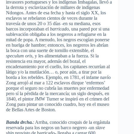
invasores portugueses y los indígenas Imbagalas, llevó a
la derrota y esclavización de millares de indígenas
Ndongos. Antes de esa fecha y hasta el siglo XX, los
esclavos se rebelaron cientos de veces durante la
travesía de unos 20 o 35 días -en su mediana, esos
barcos incorporaban el
barricado
, una pared por si una
sublevación obligaba a los negreros a refugiarse en la
mitad de popa. A menudo, los negros escogían ponerse
en huelga de hambre; entonces, los negreros les abrían
la boca con una suerte de tornillo extensible, el
speculum oris
, y les alimentaban a la fuerza. Si la
resistencia era mayor, además del bozal, el
encadenamiento por el cuello, los capitanes recurrían al
látigo y/o la mutilación… o, peor aún, a tirar por la
borda a los rebeldes. Ejemplo, en 1781, el infame navío
Zong arrojó al mar a 122 esclavos dizque ‘enfermos’
porque el seguro no cubría las muertes por enfermedad
pero sí la pérdida de la mercancía; un siglo después, en
1840, el pintor JMW Turner se inspiró en el crimen del
Zong para pintar un conocido cuadro, hoy en el museo
de Bellas Artes de Boston.
Banda drcha.
: Arriba, conocido croquis de la ergástula
reservada para los negros un barco negrero -un
slave
ship
provisto de barricado- llegaba a cargar 600