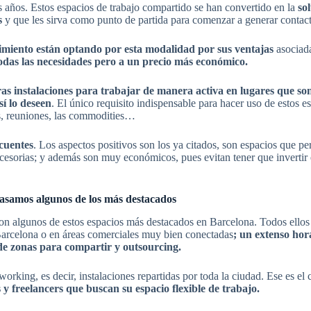
 años. Estos espacios de trabajo compartido se han convertido en la
sol
os
y que les sirva como punto de partida para comenzar a generar contact
imiento están optando por esta modalidad por sus ventajas
asociada
odas las necesidades pero a un precio más económico.
otras instalaciones para trabajar de manera activa en lugares que s
sí lo deseen
. El único requisito indispensable para hacer uso de estos e
as, reuniones, las commodities…
cuentes
. Los aspectos positivos son los ya citados, son espacios que pe
ccesorias; y además son muy económicos, pues evitan tener que invertir e
asamos algunos de los más destacados
lgunos de estos espacios más destacados en Barcelona. Todos ellos 
 Barcelona o en áreas comerciales muy bien conectadas
; un extenso hor
n de zonas para compartir y outsourcing.
orking, es decir, instalaciones repartidas por toda la ciudad. Ese es el
 freelancers que buscan su espacio flexible de trabajo.