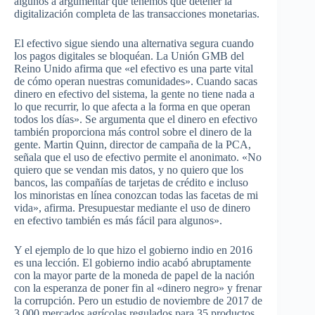
algunos a argumentar que tenemos que detener la
digitalización completa de las transacciones monetarias.
El efectivo sigue siendo una alternativa segura cuando
los pagos digitales se bloquéan. La Unión GMB del
Reino Unido afirma que «el efectivo es una parte vital
de cómo operan nuestras comunidades». Cuando sacas
dinero en efectivo del sistema, la gente no tiene nada a
lo que recurrir, lo que afecta a la forma en que operan
todos los días». Se argumenta que el dinero en efectivo
también proporciona más control sobre el dinero de la
gente. Martin Quinn, director de campaña de la PCA,
señala que el uso de efectivo permite el anonimato. «No
quiero que se vendan mis datos, y no quiero que los
bancos, las compañías de tarjetas de crédito e incluso
los minoristas en línea conozcan todas las facetas de mi
vida», afirma. Presupuestar mediante el uso de dinero
en efectivo también es más fácil para algunos».
Y el ejemplo de lo que hizo el gobierno indio en 2016
es una lección. El gobierno indio acabó abruptamente
con la mayor parte de la moneda de papel de la nación
con la esperanza de poner fin al «dinero negro» y frenar
la corrupción. Pero un estudio de noviembre de 2017 de
3.000 mercados agrícolas regulados para 35 productos