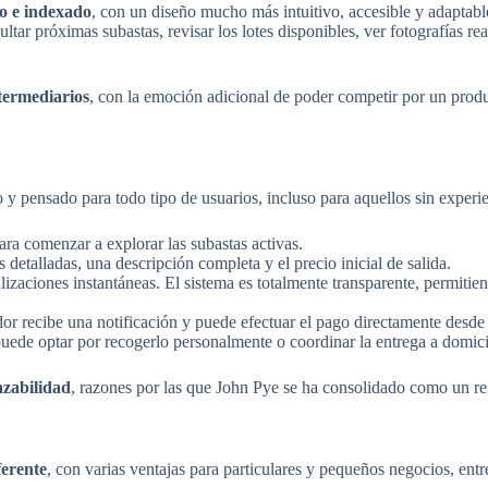
do e indexado
, con un diseño mucho más intuitivo, accesible y adaptab
tar próximas subastas, revisar los lotes disponibles, ver fotografías rea
ntermediarios
, con la emoción adicional de poder competir por un produ
 y pensado para todo tipo de usuarios, incluso para aquellos sin experie
ra comenzar a explorar las subastas activas.
etalladas, una descripción completa y el precio inicial de salida.
alizaciones instantáneas. El sistema es totalmente transparente, permiti
ador recibe una notificación y puede efectuar el pago directamente desde
 puede optar por recogerlo personalmente o coordinar la entrega a domici
razabilidad
, razones por las que John Pye se ha consolidado como un re
ferente
, con varias ventajas para particulares y pequeños negocios, entr