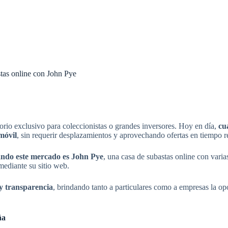
stas online con John Pye
torio exclusivo para coleccionistas o grandes inversores. Hoy en día,
cu
móvil
, sin requerir desplazamientos y aprovechando ofertas en tiempo r
ando este mercado es
John Pye
, una casa de subastas online con vari
mediante su sitio web.
 y transparencia
, brindando tanto a particulares como a empresas la o
ña