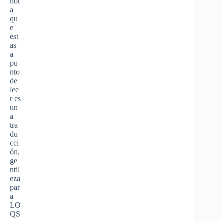
not
a
qu
e
est
as
a
pu
nto
de
lee
r es
un
a
tra
du
cci
ón,
ge
ntil
eza
par
a
LO
QS