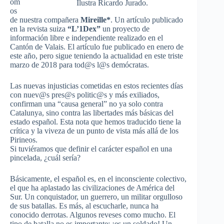
om
Ilustra Ricardo Jurado.
os
de nuestra compañera
Mireille*
. Un artículo publicado
en la revista suiza
“L’1Dex”
un proyecto de
información libre e independiente realizado en el
Cantón de Valais. El artículo fue publicado en enero de
este año, pero sigue teniendo la actualidad en este triste
marzo de 2018 para tod@s l@s demócratas.
Las nuevas injusticias cometidas en estos recientes días
con nuev@s pres@s politic@s y más exiliados,
confirman una “causa general” no ya solo contra
Catalunya, sino contra las libertades más básicas del
estado español. Esta nota que hemos traducido tiene la
crítica y la viveza de un punto de vista más allá de los
Pirineos.
Si tuviéramos que definir el carácter español en una
pincelada, ¿cuál sería?
Básicamente, el español es, en el inconsciente colectivo,
el que ha aplastado las civilizaciones de América del
Sur. Un conquistador, un guerrero, un militar orgulloso
de sus batallas. Es más, al escucharle, nunca ha
conocido derrotas. Algunos reveses como mucho. El
tipo de batalla no es importante: ¡es un soldado! Un