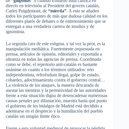
de
“gilipollas”
o cuando Eduardo Inda califica en
directo en televisión al President del govern catalán,
Carles Puigdemont, de
“mierda”
. A esto se añaden
todos los participantes de más que dudosa calidad en los
diferentes platós de debates o de entretenimiento que se
entregan a una verdadera carrera de insultos y de
ignominia.
La segunda cara de este estigma, y tal vez la peor, es la
manipulación mediática. Fuertemente orquestada en
prensa, artículos de opinión, editoriales y exportada a
ultranza en todas las agencias de prensa. Coordinada
como se debe, el repertorio anti-catalán es bastante
unánime en cuanto a los términos utilizados: reto
independentista, referéndum ilegal, golpe de estado,
cobardes, adoctrinamiento contra el gobierno central…
La violencia de los ataques, la manera descarada de
asestar las mentiras y la permisividad de las autoridades
frente a esta situación digna de desencadenar numerosas
causas penales por difamación, muestra hasta qué punto
el gobierno de los hidalgos de Madrid está decidido a
adentrarse en el desprecio y la humillación del pueblo
catalán sin ningún límite ético.
Frente a esta voluntad medieval de provocar la pérdida