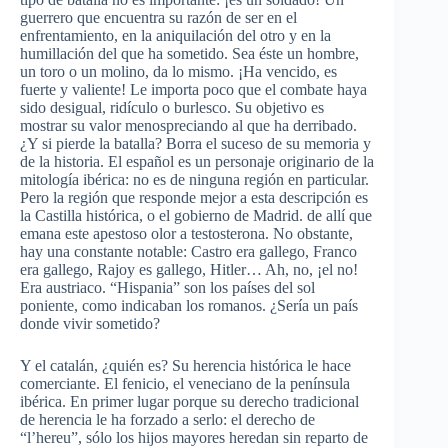
guerrero que encuentra su razón de ser en el
enfrentamiento, en la aniquilación del otro y en la
humillación del que ha sometido. Sea éste un hombre,
un toro o un molino, da lo mismo. ¡Ha vencido, es
fuerte y valiente! Le importa poco que el combate haya
sido desigual, ridículo o burlesco. Su objetivo es
mostrar su valor menospreciando al que ha derribado.
¿Y si pierde la batalla? Borra el suceso de su memoria y
de la historia. El español es un personaje originario de la
mitología ibérica: no es de ninguna región en particular.
Pero la región que responde mejor a esta descripción es
la Castilla histórica, o el gobierno de Madrid. de allí que
emana este apestoso olor a testosterona. No obstante,
hay una constante notable: Castro era gallego, Franco
era gallego, Rajoy es gallego, Hitler… Ah, no, ¡el no!
Era austriaco. “Hispania” son los países del sol
poniente, como indicaban los romanos. ¿Sería un país
donde vivir sometido?
Y el catalán, ¿quién es? Su herencia histórica le hace
comerciante. El fenicio, el veneciano de la península
ibérica. En primer lugar porque su derecho tradicional
de herencia le ha forzado a serlo: el derecho de
“l’hereu”, sólo los hijos mayores heredan sin reparto de