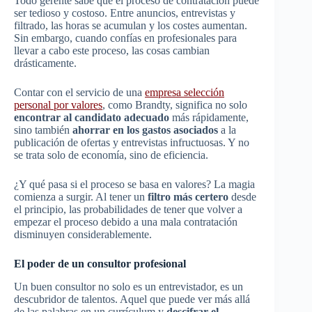
Todo gerente sabe que el proceso de contratación puede
ser tedioso y costoso. Entre anuncios, entrevistas y
filtrado, las horas se acumulan y los costes aumentan.
Sin embargo, cuando confías en profesionales para
llevar a cabo este proceso, las cosas cambian
drásticamente.
Contar con el servicio de una
empresa selección
personal por valores
, como Brandty, significa no solo
encontrar al candidato adecuado
más rápidamente,
sino también
ahorrar en los gastos asociados
a la
publicación de ofertas y entrevistas infructuosas. Y no
se trata solo de economía, sino de eficiencia.
¿Y qué pasa si el proceso se basa en valores? La magia
comienza a surgir. Al tener un
filtro más certero
desde
el principio, las probabilidades de tener que volver a
empezar el proceso debido a una mala contratación
disminuyen considerablemente.
El poder de un consultor profesional
Un buen consultor no solo es un entrevistador, es un
descubridor de talentos. Aquel que puede ver más allá
de las palabras en un currículum y
descifrar el