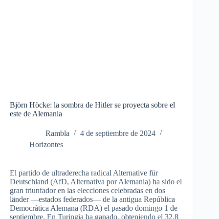
Björn Höcke: la sombra de Hitler se proyecta sobre el
este de Alemania
Rambla
4 de septiembre de 2024
Horizontes
El partido de ultraderecha radical Alternative für
Deutschland (AfD, Alternativa por Alemania) ha sido el
gran triunfador en las elecciones celebradas en dos
länder
—estados federados— de la antigua República
Democrática Alemana (RDA) el pasado domingo 1 de
septiembre. En Turingia ha ganado, obteniendo el 32,8