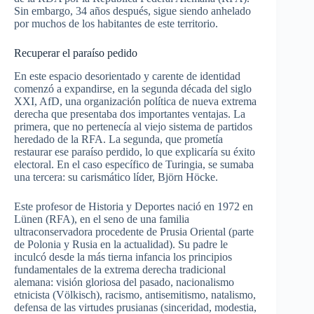
Sin embargo, 34 años después, sigue siendo anhelado
por muchos de los habitantes de este territorio.
Recuperar el paraíso pedido
En este espacio desorientado y carente de identidad
comenzó a expandirse, en la segunda década del siglo
XXI, AfD, una organización política de nueva extrema
derecha que presentaba dos importantes ventajas. La
primera, que no pertenecía al viejo sistema de partidos
heredado de la RFA. La segunda, que prometía
restaurar ese paraíso perdido, lo que explicaría su éxito
electoral. En el caso específico de Turingia, se sumaba
una tercera: su carismático líder, Björn Höcke.
Este profesor de Historia y Deportes nació en 1972 en
Lünen (RFA), en el seno de una familia
ultraconservadora procedente de Prusia Oriental (parte
de Polonia y Rusia en la actualidad). Su padre le
inculcó desde la más tierna infancia los principios
fundamentales de la extrema derecha tradicional
alemana: visión gloriosa del pasado, nacionalismo
etnicista (Völkisch), racismo, antisemitismo, natalismo,
defensa de las virtudes prusianas (sinceridad, modestia,