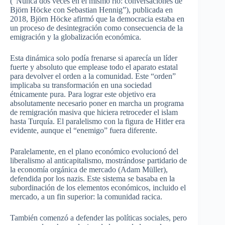
(“Nunca dos veces en el mismo río: conversaciones de
Björn Höcke con Sebastian Hennig”), publicada en
2018, Björn Höcke afirmó que la democracia estaba en
un proceso de desintegración como consecuencia de la
emigración y la globalización económica.
Esta dinámica solo podía frenarse si aparecía un líder
fuerte y absoluto que emplease todo el aparato estatal
para devolver el orden a la comunidad. Este “orden”
implicaba su transformación en una sociedad
étnicamente pura. Para lograr este objetivo era
absolutamente necesario poner en marcha un programa
de remigración masiva que hiciera retroceder el islam
hasta Turquía. El paralelismo con la figura de Hitler era
evidente, aunque el “enemigo” fuera diferente.
Paralelamente, en el plano económico evolucionó del
liberalismo al anticapitalismo, mostrándose partidario de
la economía orgánica de mercado (Adam Müller),
defendida por los nazis. Este sistema se basaba en la
subordinación de los elementos económicos, incluido el
mercado, a un fin superior: la comunidad racica.
También comenzó a defender las políticas sociales, pero