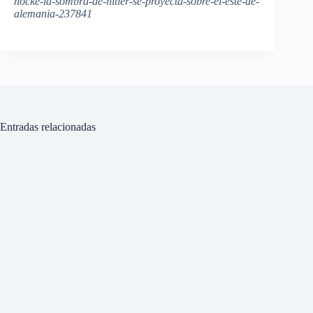
hocke-la-sombra-de-hitler-se-proyecta-sobre-el-este-de-
alemania-237841
Entradas relacionadas