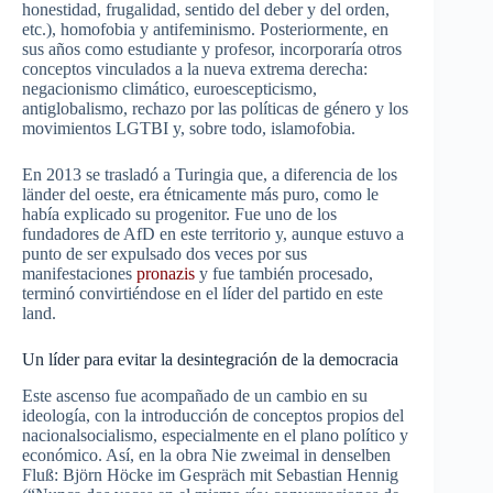
honestidad, frugalidad, sentido del deber y del orden,
etc.), homofobia y antifeminismo. Posteriormente, en
sus años como estudiante y profesor, incorporaría otros
conceptos vinculados a la nueva extrema derecha:
negacionismo climático, euroescepticismo,
antiglobalismo, rechazo por las políticas de género y los
movimientos LGTBI y, sobre todo, islamofobia.
En 2013 se trasladó a Turingia que, a diferencia de los
länder del oeste, era étnicamente más puro, como le
había explicado su progenitor. Fue uno de los
fundadores de AfD en este territorio y, aunque estuvo a
punto de ser expulsado dos veces por sus
manifestaciones
pronazis
y fue también procesado,
terminó convirtiéndose en el líder del partido en este
land.
Un líder para evitar la desintegración de la democracia
Este ascenso fue acompañado de un cambio en su
ideología, con la introducción de conceptos propios del
nacionalsocialismo, especialmente en el plano político y
económico. Así, en la obra Nie zweimal in denselben
Fluß: Björn Höcke im Gespräch mit Sebastian Hennig