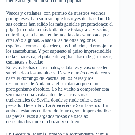
fuerte arraigo en nuestra cultura popular.
Vascos y catalanes, con permiso de nuestros vecinos
portugueses, han sido siempre los reyes del bacalao. De
sus cocinas han salido las más geniales preparaciones: al
pilpil (sin duda la más brillante de todas), a la vizcaína,
en tortilla, a la llauna, en brandada o la esqueixada por
citar sólo algunas. Añadan las de otras regiones
españolas como el ajoarriero, los buñuelos, el remojón o
los atascaburras. Y por supuesto el guiso imprescindible
de la Cuaresma, el potaje de vigilia a base de garbanzos,
espinacas y bacalao.
En estas fechas cuaresmales, catalanes y vascos ceden
su reinado a los andaluces. Desde el miércoles de ceniza
hasta el domingo de Pascua, en los bares y los
restaurantes de Andalucía el bacalao adquiere un
protagonismo absoluto. Lo he vuelto a comprobar esta
semana en una visita a dos de las casas más
tradicionales de Sevilla donde se rinde culto a este
pescado: Becerrita y La Abacería de San Lorenzo. En
ambos, estamos en tierra de frituras, son imprescindibles
las pavías, esos alargados trozos de bacalao
desespinados que se rebozan y se fríen.
En Becerrita, además, pruebo un sorprendente, y muy