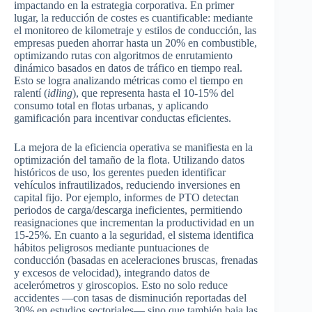
impactando en la estrategia corporativa. En primer
lugar, la reducción de costes es cuantificable: mediante
el monitoreo de kilometraje y estilos de conducción, las
empresas pueden ahorrar hasta un 20% en combustible,
optimizando rutas con algoritmos de enrutamiento
dinámico basados en datos de tráfico en tiempo real.
Esto se logra analizando métricas como el tiempo en
ralentí (
idling
), que representa hasta el 10-15% del
consumo total en flotas urbanas, y aplicando
gamificación para incentivar conductas eficientes.
La mejora de la eficiencia operativa se manifiesta en la
optimización del tamaño de la flota. Utilizando datos
históricos de uso, los gerentes pueden identificar
vehículos infrautilizados, reduciendo inversiones en
capital fijo. Por ejemplo, informes de PTO detectan
periodos de carga/descarga ineficientes, permitiendo
reasignaciones que incrementan la productividad en un
15-25%. En cuanto a la seguridad, el sistema identifica
hábitos peligrosos mediante puntuaciones de
conducción (basadas en aceleraciones bruscas, frenadas
y excesos de velocidad), integrando datos de
acelerómetros y giroscopios. Esto no solo reduce
accidentes —con tasas de disminución reportadas del
30% en estudios sectoriales— sino que también baja las