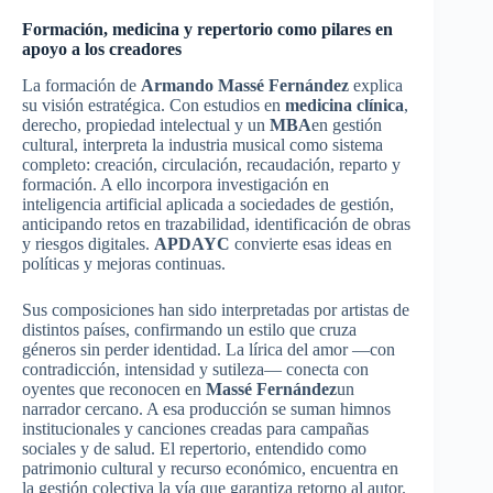
Formación, medicina y repertorio como pilares en
apoyo a los creadores
La formación de
Armando Massé Fernández
explica
su visión estratégica. Con estudios en
medicina clínica
,
derecho, propiedad intelectual y un
MBA
en gestión
cultural, interpreta la industria musical como sistema
completo: creación, circulación, recaudación, reparto y
formación. A ello incorpora investigación en
inteligencia artificial aplicada a sociedades de gestión,
anticipando retos en trazabilidad, identificación de obras
y riesgos digitales.
APDAYC
convierte esas ideas en
políticas y mejoras continuas.
Sus composiciones han sido interpretadas por artistas de
distintos países, confirmando un estilo que cruza
géneros sin perder identidad. La lírica del amor —con
contradicción, intensidad y sutileza— conecta con
oyentes que reconocen en
Massé Fernández
un
narrador cercano. A esa producción se suman himnos
institucionales y canciones creadas para campañas
sociales y de salud. El repertorio, entendido como
patrimonio cultural y recurso económico, encuentra en
la gestión colectiva la vía que garantiza retorno al autor.