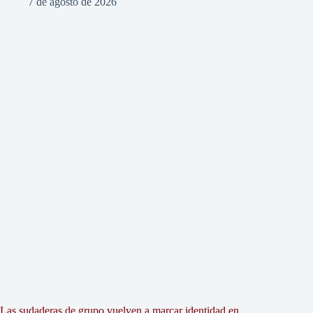
7 de agosto de 2026
Las sudaderas de grupo vuelven a marcar identidad en