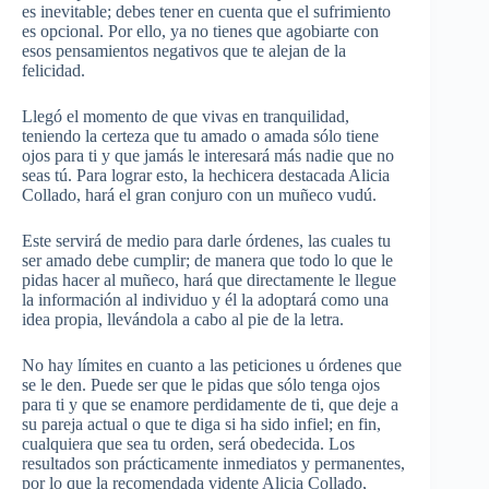
es inevitable; debes tener en cuenta que el sufrimiento
es opcional. Por ello, ya no tienes que agobiarte con
esos pensamientos negativos que te alejan de la
felicidad.
Llegó el momento de que vivas en tranquilidad,
teniendo la certeza que tu amado o amada sólo tiene
ojos para ti y que jamás le interesará más nadie que no
seas tú. Para lograr esto, la hechicera destacada Alicia
Collado, hará el gran conjuro con un muñeco vudú.
Este servirá de medio para darle órdenes, las cuales tu
ser amado debe cumplir; de manera que todo lo que le
pidas hacer al muñeco, hará que directamente le llegue
la información al individuo y él la adoptará como una
idea propia, llevándola a cabo al pie de la letra.
No hay límites en cuanto a las peticiones u órdenes que
se le den. Puede ser que le pidas que sólo tenga ojos
para ti y que se enamore perdidamente de ti, que deje a
su pareja actual o que te diga si ha sido infiel; en fin,
cualquiera que sea tu orden, será obedecida. Los
resultados son prácticamente inmediatos y permanentes,
por lo que la recomendada vidente Alicia Collado,