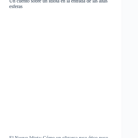
Un cuento sobre un idiota en la entrada de las altas
esferas
El Nuevo Idiota: Cómo un oligarca ruso ético puso