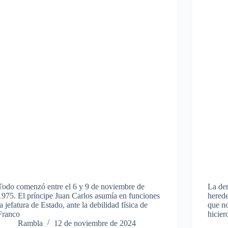
Todo comenzó entre el 6 y 9 de noviembre de
La der
1975. El príncipe Juan Carlos asumía en funciones
herede
la jefatura de Estado, ante la debilidad física de
que no
Franco
hicier
Rambla
12 de noviembre de 2024