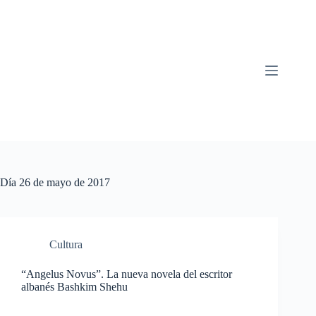
Saltar
al
contenido
Día
26 de mayo de 2017
Cultura
“Angelus Novus”. La nueva novela del escritor
albanés Bashkim Shehu