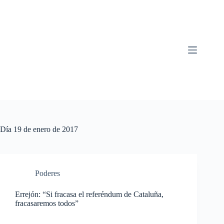
Saltar
al
contenido
Día
19 de enero de 2017
Poderes
Errejón: “Si fracasa el referéndum de Cataluña,
fracasaremos todos”