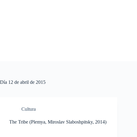
Saltar
al
contenido
Día
12 de abril de 2015
Cultura
The Tribe (Plemya, Miroslav Slaboshpitsky, 2014)