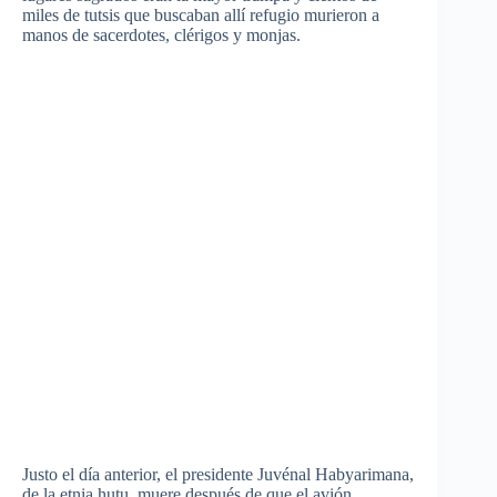
miles de tutsis que buscaban allí refugio murieron a
manos de sacerdotes, clérigos y monjas.
Justo el día anterior, el presidente Juvénal Habyarimana,
de la etnia hutu, muere después de que el avión