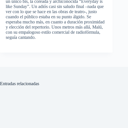
un
único
bis
, la
coreada
y
archiconocida
“Everyday is
like Sunday”. Un
adiós
casi
sin
saludo
final –nada
que
ver
con lo
que
se
hace
en
las
obras
de
teatro
-,
justo
cuando
el
público
estaba
en
su
punto
álgido
. Se
esperaba
mucho
más
, en
cuanto
a
duración
proximidad
y
elección
del
repertorio
.
Unos
metros
más
allá
,
Malú
,
con
su
empalogoso
estilo
comercial
de
radiofórmula
,
seguía
cantando
.
Entradas relacionadas