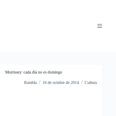
Saltar
al
contenido
Morrissey: cada día no es domingo
Rambla
16 de octubre de 2014
Cultura