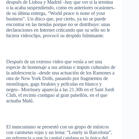
después
de
Lisboa
y Madrid –hay
que
ver
si
la
termina
o la
acaba
suspendiendo
,
como
en
anteriores
ocasiones
–
de
su
última
entrega
, “World peace is none of your
business”. Un disco
que
,
por
cierto
,
ya
no se
puede
encontrar
en
las
tiendas
porque
no se
distribuye
:
unas
declaraciones
en Internet
criticando
que
su
sello
no le
hiciera
videoclips
,
provocó
su
despido
fulminante
.
Después
de un
extenso
video
que
venía
a
ser
una
especie
de
homenaje
a
sus
artistas
e
imputs
culturales
de
la
adolescencia
–desde
una
actuación
de los
Ramones
a
otra
de New York Dolls,
pasando
por
fragmentos
de
monólogos
, gags
freakies
y
películas
en
blanco
y
negro
– Morrissey
aparecía
a
las
21.30h en el
Sant
Jordi
Club, el
recinto
contiguo
al
gran
pabellón
, en el
que
actuaba
Malú
.
El
mancuniano
se
presentó
con un
grupo
de
músicos
con
camisetas
rojas
y un
lema
: “Lonely in Barcelona”,
en
referencia
a
que
la capital
catalana
es
la
única
del