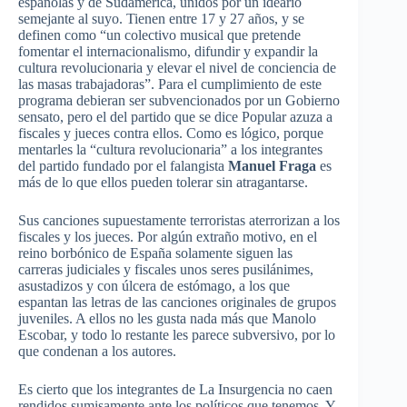
españolas y de Sudamérica, unidos por un ideario
semejante al suyo. Tienen entre 17 y 27 años, y se
definen como “un colectivo musical que pretende
fomentar el internacionalismo, difundir y expandir la
cultura revolucionaria y elevar el nivel de conciencia de
las masas trabajadoras”. Para el cumplimiento de este
programa debieran ser subvencionados por un Gobierno
sensato, pero el del partido que se dice Popular azuza a
fiscales y jueces contra ellos. Como es lógico, porque
mentarles la “cultura revolucionaria” a los integrantes
del partido fundado por el falangista
Manuel Fraga
es
más de lo que ellos pueden tolerar sin atragantarse.
Sus canciones supuestamente terroristas aterrorizan a los
fiscales y los jueces. Por algún extraño motivo, en el
reino borbónico de España solamente siguen las
carreras judiciales y fiscales unos seres pusilánimes,
asustadizos y con úlcera de estómago, a los que
espantan las letras de las canciones originales de grupos
juveniles. A ellos no les gusta nada más que Manolo
Escobar, y todo lo restante les parece subversivo, por lo
que condenan a los autores.
Es cierto que los integrantes de La Insurgencia no caen
rendidos sumisamente ante los políticos que tenemos. Y