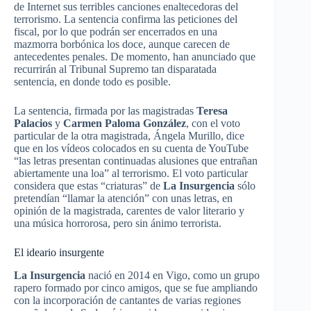
de Internet sus terribles canciones enaltecedoras del
terrorismo. La sentencia confirma las peticiones del
fiscal, por lo que podrán ser encerrados en una
mazmorra borbónica los doce, aunque carecen de
antecedentes penales. De momento, han anunciado que
recurrirán al Tribunal Supremo tan disparatada
sentencia, en donde todo es posible.
La sentencia, firmada por las magistradas
Teresa
Palacios
y
Carmen Paloma González
, con el voto
particular de la otra magistrada, Ángela Murillo, dice
que en los vídeos colocados en su cuenta de YouTube
“las letras presentan continuadas alusiones que entrañan
abiertamente una loa” al terrorismo. El voto particular
considera que estas “criaturas” de
La Insurgencia
sólo
pretendían “llamar la atención” con unas letras, en
opinión de la magistrada, carentes de valor literario y
una música horrorosa, pero sin ánimo terrorista.
El ideario insurgente
La Insurgencia
nació en 2014 en Vigo, como un grupo
rapero formado por cinco amigos, que se fue ampliando
con la incorporación de cantantes de varias regiones