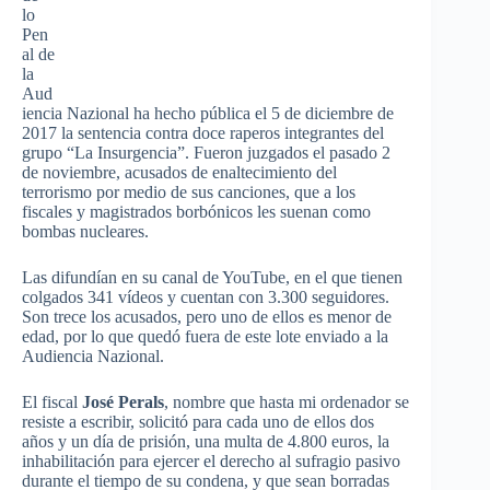
lo
Pen
al de
la
Aud
iencia Nazional ha hecho pública el 5 de diciembre de
2017 la sentencia contra doce raperos integrantes del
grupo “La Insurgencia”. Fueron juzgados el pasado 2
de noviembre, acusados de enaltecimiento del
terrorismo por medio de sus canciones, que a los
fiscales y magistrados borbónicos les suenan como
bombas nucleares.
Las difundían en su canal de YouTube, en el que tienen
colgados 341 vídeos y cuentan con 3.300 seguidores.
Son trece los acusados, pero uno de ellos es menor de
edad, por lo que quedó fuera de este lote enviado a la
Audiencia Nazional.
El fiscal
José Perals
, nombre que hasta mi ordenador se
resiste a escribir, solicitó para cada uno de ellos dos
años y un día de prisión, una multa de 4.800 euros, la
inhabilitación para ejercer el derecho al sufragio pasivo
durante el tiempo de su condena, y que sean borradas