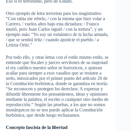
Eso sí es terrorismo, pero de Estado.
Otro ejemplo de letra terrorista para los magistrados:
“Con rabia me rebelo, / con la misma que hizo volar a
Carrero, / vuelos altos bajo esta dictadura: / Franco
murió, pero Juan Carlos siguió / con la tortura”, y un
ejemplo más: “Yo soy un romántico de la lucha armada,
/ que se sentirá feliz / cuando ajusticie el pueblo / a
Letizia Ortiz.”
Por todo ello, y otras letras con el estilo mismo estilo, se
entiende que fiscales y jueces servilones de su majestad
el rey católico nuestro señor se horroricen, y quieran
acallar para siempre a esos vasallos que se resisten a
serlo, intoxicados por el primer punto del artículo 20 de
la Constitución borbónica, donde se garantiza en teoría:
“Se reconocen y protegen los derechos: A expresar y
difundir libremente los pensamientos, ideas y opiniones
mediante la palabra, el escrito o cualquier otro medio de
reproducción.” Según las pruebas, a los que no somos
monárquicos no se nos puede aplicar la Constitución
borbónica, que desde luego rechazamos.
Concepto fascista de la libertad