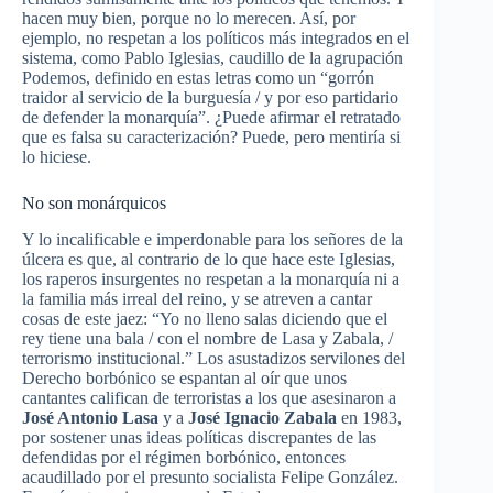
hacen muy bien, porque no lo merecen. Así, por
ejemplo, no respetan a los políticos más integrados en el
sistema, como Pablo Iglesias, caudillo de la agrupación
Podemos, definido en estas letras como un “gorrón
traidor al servicio de la burguesía / y por eso partidario
de defender la monarquía”. ¿Puede afirmar el retratado
que es falsa su caracterización? Puede, pero mentiría si
lo hiciese.
No son monárquicos
Y lo incalificable e imperdonable para los señores de la
úlcera es que, al contrario de lo que hace este Iglesias,
los raperos insurgentes no respetan a la monarquía ni a
la familia más irreal del reino, y se atreven a cantar
cosas de este jaez: “Yo no lleno salas diciendo que el
rey tiene una bala / con el nombre de Lasa y Zabala, /
terrorismo institucional.” Los asustadizos servilones del
Derecho borbónico se espantan al oír que unos
cantantes califican de terroristas a los que asesinaron a
José Antonio Lasa
y a
José Ignacio Zabala
en 1983,
por sostener unas ideas políticas discrepantes de las
defendidas por el régimen borbónico, entonces
acaudillado por el presunto socialista Felipe González.