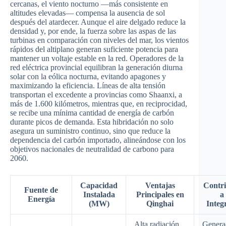
cercanas, el viento nocturno —más consistente en
altitudes elevadas— compensa la ausencia de sol
después del atardecer. Aunque el aire delgado reduce la
densidad y, por ende, la fuerza sobre las aspas de las
turbinas en comparación con niveles del mar, los vientos
rápidos del altiplano generan suficiente potencia para
mantener un voltaje estable en la red. Operadores de la
red eléctrica provincial equilibran la generación diurna
solar con la eólica nocturna, evitando apagones y
maximizando la eficiencia. Líneas de alta tensión
transportan el excedente a provincias como Shaanxi, a
más de 1.600 kilómetros, mientras que, en reciprocidad,
se recibe una mínima cantidad de energía de carbón
durante picos de demanda. Esta hibridación no solo
asegura un suministro continuo, sino que reduce la
dependencia del carbón importado, alineándose con los
objetivos nacionales de neutralidad de carbono para
2060.
Capacidad
Ventajas
Contri
Fuente de
Instalada
Principales en
a 
Energía
(MW)
Qinghai
Integ
Alta radiación
Genera