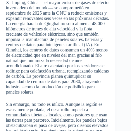
Xi Jinping, China —el mayor emisor de gases de efecto
invernadero del mundo— se comprometió en
septiembre de 2025 ante la ONU a reducir emisiones y
expandir renovables seis veces en las próximas décadas.
La energía barata de Qinghai no solo alimenta 48.000
kilómetros de trenes de alta velocidad y la flota
creciente de vehículos eléctricos, sino que también
impulsa la manufactura de paneles solares, baterías y
centros de datos para inteligencia artificial (IA). En
Qinghai, los centros de datos consumen un 40% menos
de electricidad que en niveles del mar, gracias al frío
natural que minimiza la necesidad de aire
acondicionado. El aire calentado por los servidores se
redirige para calefacción urbana, reemplazando calderas
de carbón. La provincia planea quintuplicar su
capacidad de centros de datos para 2030, atrayendo
industrias como la producción de polisilicio para
paneles solares.
Sin embargo, no todo es idílico. Aunque la región es
escasamente poblada, el desarrollo impacta a
comunidades tibetanas locales, como pastores que usan
las tierras para pastoreo. Inicialmente, los paneles bajos
obstaculizaban el paso de ovejas, pero diseños elevados
han mitigado esto. Ambientalmente, mientras reduce