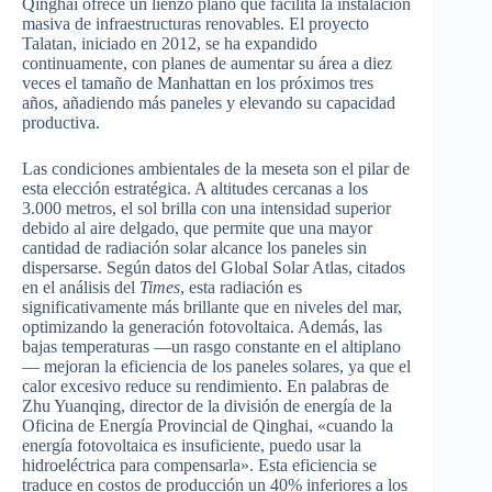
Qinghai ofrece un lienzo plano que facilita la instalación
masiva de infraestructuras renovables. El proyecto
Talatan, iniciado en 2012, se ha expandido
continuamente, con planes de aumentar su área a diez
veces el tamaño de Manhattan en los próximos tres
años, añadiendo más paneles y elevando su capacidad
productiva.
Las condiciones ambientales de la meseta son el pilar de
esta elección estratégica. A altitudes cercanas a los
3.000 metros, el sol brilla con una intensidad superior
debido al aire delgado, que permite que una mayor
cantidad de radiación solar alcance los paneles sin
dispersarse. Según datos del Global Solar Atlas, citados
en el análisis del
Times
, esta radiación es
significativamente más brillante que en niveles del mar,
optimizando la generación fotovoltaica. Además, las
bajas temperaturas —un rasgo constante en el altiplano
— mejoran la eficiencia de los paneles solares, ya que el
calor excesivo reduce su rendimiento. En palabras de
Zhu Yuanqing, director de la división de energía de la
Oficina de Energía Provincial de Qinghai, «cuando la
energía fotovoltaica es insuficiente, puedo usar la
hidroeléctrica para compensarla». Esta eficiencia se
traduce en costos de producción un 40% inferiores a los