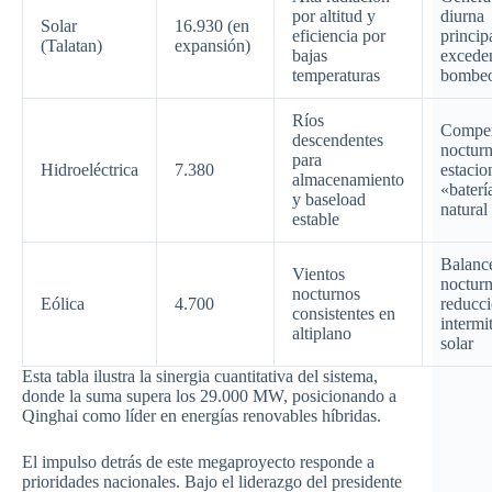
por altitud y
diurna
Solar
16.930 (en
eficiencia por
princip
(Talatan)
expansión)
bajas
exceden
temperaturas
bombeo
Ríos
Compen
descendentes
nocturn
para
Hidroeléctrica
7.380
estacio
almacenamiento
«baterí
y baseload
natural
estable
Balanc
Vientos
nocturn
nocturnos
Eólica
4.700
reducc
consistentes en
intermi
altiplano
solar
Esta tabla ilustra la sinergia cuantitativa del sistema,
donde la suma supera los 29.000 MW, posicionando a
Qinghai como líder en energías renovables híbridas.
El impulso detrás de este megaproyecto responde a
prioridades nacionales. Bajo el liderazgo del presidente