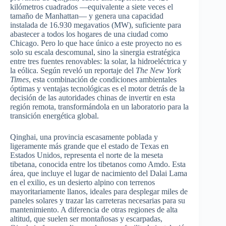
kilómetros cuadrados —equivalente a siete veces el
tamaño de Manhattan— y genera una capacidad
instalada de 16.930 megavatios (MW), suficiente para
abastecer a todos los hogares de una ciudad como
Chicago. Pero lo que hace único a este proyecto no es
solo su escala descomunal, sino la sinergia estratégica
entre tres fuentes renovables: la solar, la hidroeléctrica y
la eólica. Según reveló un reportaje del
The New York
Times
, esta combinación de condiciones ambientales
óptimas y ventajas tecnológicas es el motor detrás de la
decisión de las autoridades chinas de invertir en esta
región remota, transformándola en un laboratorio para la
transición energética global.
Qinghai, una provincia escasamente poblada y
ligeramente más grande que el estado de Texas en
Estados Unidos, representa el norte de la meseta
tibetana, conocida entre los tibetanos como Amdo. Esta
área, que incluye el lugar de nacimiento del Dalai Lama
en el exilio, es un desierto alpino con terrenos
mayoritariamente llanos, ideales para desplegar miles de
paneles solares y trazar las carreteras necesarias para su
mantenimiento. A diferencia de otras regiones de alta
altitud, que suelen ser montañosas y escarpadas,