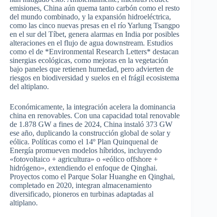
emisiones, China aún quema tanto carbón como el resto
del mundo combinado, y la expansión hidroeléctrica,
como las cinco nuevas presas en el río Yarlung Tsangpo
en el sur del Tíbet, genera alarmas en India por posibles
alteraciones en el flujo de agua downstream. Estudios
como el de *Environmental Research Letters* destacan
sinergias ecológicas, como mejoras en la vegetación
bajo paneles que retienen humedad, pero advierten de
riesgos en biodiversidad y suelos en el frágil ecosistema
del altiplano.
Económicamente, la integración acelera la dominancia
china en renovables. Con una capacidad total renovable
de 1.878 GW a fines de 2024, China instaló 373 GW
ese año, duplicando la construcción global de solar y
eólica. Políticas como el 14º Plan Quinquenal de
Energía promueven modelos híbridos, incluyendo
«fotovoltaico + agricultura» o «eólico offshore +
hidrógeno», extendiendo el enfoque de Qinghai.
Proyectos como el Parque Solar Huanghe en Qinghai,
completado en 2020, integran almacenamiento
diversificado, pioneros en turbinas adaptadas al
altiplano.