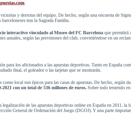
apuestas.com
.
s victorias y derrotas del equipo. De hecho, según una encuesta de Sig
barceloneses tras la Sagrada Familia.
ocio interactivo vinculado al Museo del FC Barcelona
que permitirá a
ntes anuales, según las previsiones del club, convirtiéndose en un rec
n para los aficionados a las apuestas deportivas. Tanto en España como
tado final, el goleador o las tarjetas que se mostrarán.
os como local son épicos para las casas de apuestas. De hecho, según d
2021 con un total de 536 millones de euros.
Sobre todo teniendo en 
a legalización de las apuestas deportivas online en España en 2011, la f
irección General de Ordenación del Juego (DGOJ). Y una parte importan