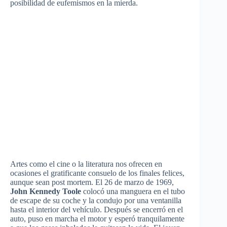
posibilidad
de
eufemismos
en la
mierda
.
Artes
como
el cine o la
literatura
nos
ofrecen
en
ocasiones
el
gratificante
consuelo
de los finales
felices
,
aunque
sean
post mortem. El 26 de
marzo
de 1969,
John Kennedy
Toole
colocó
una
manguera
en el
tubo
de escape de
su
coche
y la
condujo
por
una
ventanilla
hasta
el interior del
vehículo
.
Después
se
encerró
en el
auto,
puso
en
marcha
el motor y
esperó
tranquilamente