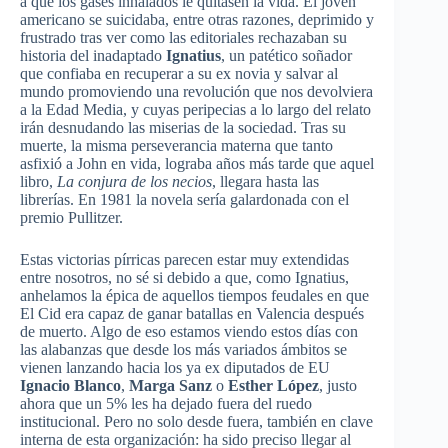
a
que
los gases
inhalados
le
quitasen
la
vida
. El
joven
americano
se
suicidaba
,
entre
otras
razones
,
deprimido
y
frustrado
tras
ver
como
las
editoriales
rechazaban
su
historia
del
inadaptado
Ignatius
, un
patético
soñador
que
confiaba
en
recuperar
a
su
ex
novia
y
salvar
al
mundo
promoviendo
una
revolución
que
nos
devolviera
a la
Edad
Media, y
cuyas
peripecias
a lo largo del
relato
irán
desnudando
las
miserias
de la
sociedad
.
Tras
su
muerte
, la
misma
perseverancia
materna
que
tanto
asfixió
a John en
vida
,
lograba
años
más
tarde
que
aquel
libro
,
La
conjura
de los
necios
,
llegara
hasta
las
librerías
. En 1981 la
novela
sería
galardonada
con el
premio
Pullitzer
.
Estas
victorias
pírricas
parecen
estar
muy
extendidas
entre
nosotros
, no
sé
si
debido
a
que
,
como
Ignatius,
anhelamos
la
épica
de
aquellos
tiempos
feudales
en
que
El
Cid
era
capaz
de
ganar
batallas
en Valencia
después
de
muerto
.
Algo
de
eso
estamos
viendo
estos
días
con
las
alabanzas
que
desde
los
más
variados
ámbitos
se
vienen
lanzando
hacia
los
ya
ex
diputados
de EU
Ignacio Blanco
,
Marga
Sanz
o
Esther
López
,
justo
ahora
que
un 5% les ha
dejado
fuera
del
ruedo
institucional
.
Pero
no solo
desde
fuera
,
también
en
clave
interna
de
esta
organización
: ha
sido
preciso
llegar
al