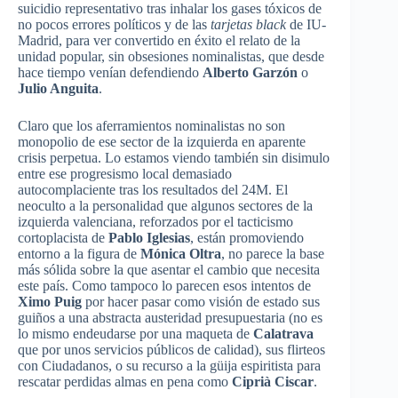
suicidio
representativo
tras
inhalar
los gases
tóxicos
de
no
pocos
errores
políticos
y de
las
tarjetas
black
de IU-
Madrid,
para
ver
convertido
en
éxito
el
relato
de la
unidad
popular, sin
obsesiones
nominalistas
,
que
desde
hace
tiempo
venían
defendiendo
Alberto
Garzón
o
Julio
Anguita
.
Claro
que
los
aferramientos
nominalistas
no son
monopolio
de
ese
sector de la
izquierda
en
aparente
crisis
perpetua
. Lo
estamos
viendo
también
sin
disimulo
entre
ese
progresismo
local
demasiado
autocomplaciente
tras
los
resultados
del
24M
. El
neoculto
a la
personalidad
que
algunos
sectores
de la
izquierda
valenciana
,
reforzados
por
el
tacticismo
cortoplacista
de
Pablo Iglesias
,
están
promoviendo
entorno
a la
figura
de
Mónica
Oltra
, no
parece
la base
más
sólida
sobre
la
que
asentar
el
cambio
que
necesita
este
país
. Como
tampoco
lo
parecen
esos
intentos
de
Ximo
Puig
por
hacer
pasar
como
visión
de
estado
sus
guiños
a
una
abstracta
austeridad
presupuestaria
(no
es
lo
mismo
endeudarse
por
una
maqueta
de
Calatrava
que
por
unos
servicios
públicos
de
calidad
),
sus
flirteos
con
Ciudadanos
, o
su
recurso
a la
güija
espiritista
para
rescatar
perdidas
almas en
pena
como
Ciprià
Ciscar
.