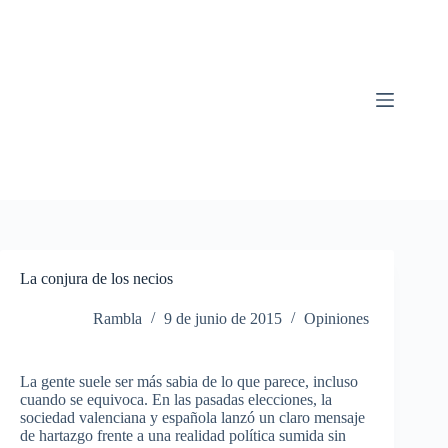
Saltar
al
contenido
La conjura de los necios
Rambla
9 de junio de 2015
Opiniones
La
gente
suele
ser
más
sabia
de lo
que
parece
,
incluso
cuando
se
equivoca
. En
las
pasadas
elecciones
, la
sociedad
valenciana
y
española
lanzó
un
claro
mensaje
de
hartazgo
frente
a
una
realidad
política
sumida
sin