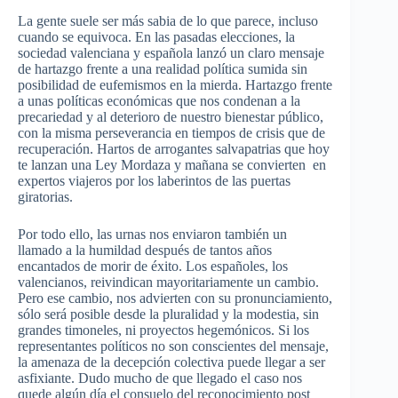
La
gente
suele
ser
más
sabia
de lo
que
parece
,
incluso
cuando
se
equivoca
. En
las
pasadas
elecciones
, la
sociedad
valenciana
y
española
lanzó
un
claro
mensaje
de
hartazgo
frente
a
una
realidad
política
sumida
sin
posibilidad
de
eufemismos
en la
mierda
.
Hartazgo
frente
a
unas
políticas
económicas
que
nos
condenan
a la
precariedad
y al
deterioro
de
nuestro
bienestar
público
,
con la
misma
perseverancia
en
tiempos
de crisis
que
de
recuperación
.
Hartos
de
arrogantes
salvapatrias
que
hoy
te
lanzan
una
Ley
Mordaza
y
mañana
se
convierten
en
expertos
viajeros
por
los
laberintos
de
las
puertas
giratorias
.
Por
todo
ello
,
las
urnas
nos
enviaron
también
un
llamado
a la
humildad
después
de
tantos
años
encantados
de
morir
de
éxito
. Los
españoles
, los
valencianos
,
reivindican
mayoritariamente
un
cambio
.
Pero
ese
cambio
, nos
advierten
con
su
pronunciamiento
,
sólo
será
posible
desde
la
pluralidad
y la
modestia
, sin
grandes
timoneles
,
ni
proyectos
hegemónicos
. Si los
representantes
políticos
no son
conscientes
del
mensaje
,
la
amenaza
de la
decepción
colectiva
puede
llegar
a
ser
asfixiante
.
Dudo
mucho
de
que
llegado
el
caso
nos
quede
algún
día
el
consuelo
del
reconocimiento
post