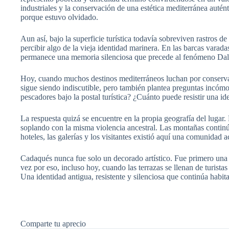
industriales y la conservación de una estética mediterránea autén
porque estuvo olvidado.
Aun así, bajo la superficie turística todavía sobreviven rastros 
percibir algo de la vieja identidad marinera. En las barcas varada
permanece una memoria silenciosa que precede al fenómeno Dalí 
Hoy, cuando muchos destinos mediterráneos luchan por conservar s
sigue siendo indiscutible, pero también plantea preguntas incómo
pescadores bajo la postal turística? ¿Cuánto puede resistir una id
La respuesta quizá se encuentre en la propia geografía del lugar
soplando con la misma violencia ancestral. Las montañas continúan
hoteles, las galerías y los visitantes existió aquí una comunidad
Cadaqués nunca fue solo un decorado artístico. Fue primero una f
vez por eso, incluso hoy, cuando las terrazas se llenan de turista
Una identidad antigua, resistente y silenciosa que continúa hab
Comparte tu aprecio