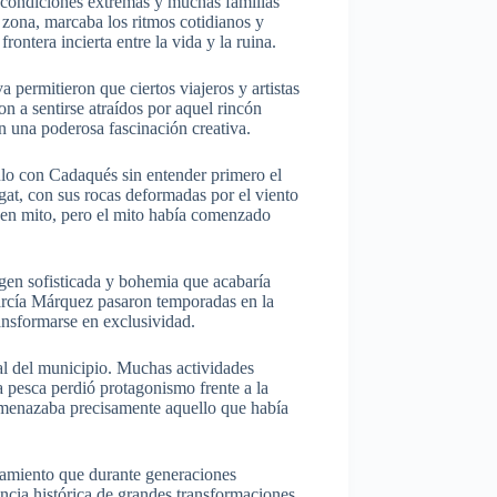
 condiciones extremas y muchas familias
 zona, marcaba los ritmos cotidianos y
ontera incierta entre la vida y la ruina.
permitieron que ciertos viajeros y artistas
n a sentirse atraídos por aquel rincón
on una poderosa fascinación creativa.
ulo con Cadaqués sin entender primero el
igat, con sus rocas deformadas por el viento
rio en mito, pero el mito había comenzado
agen sofisticada y bohemia que acabaría
arcía Márquez pasaron temporadas en la
ansformarse en exclusividad.
ial del municipio. Muchas actividades
 pesca perdió protagonismo frente a la
 amenazaba precisamente aquello que había
lamiento que durante generaciones
encia histórica de grandes transformaciones