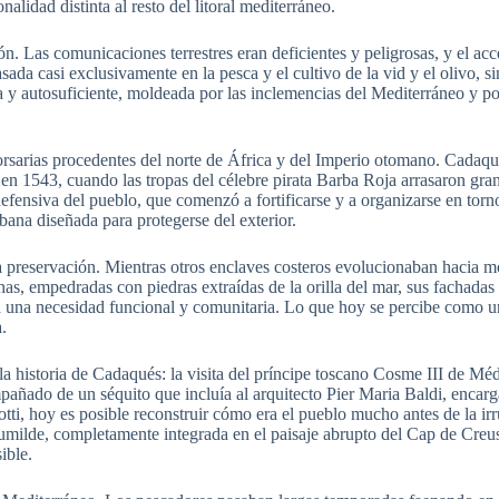
lidad distinta al resto del litoral mediterráneo.
. Las comunicaciones terrestres eran deficientes y peligrosas, y el acc
da casi exclusivamente en la pesca y el cultivo de la vid y el olivo, s
a y autosuficiente, moldeada por las inclemencias del Mediterráneo y po
 corsarias procedentes del norte de África y del Imperio otomano. Cadaq
en 1543, cuando las tropas del célebre pirata Barba Roja arrasaron gran
efensiva del pueblo, que comenzó a fortificarse y a organizarse en torn
bana diseñada para protegerse del exterior.
a preservación. Mientras otros enclaves costeros evolucionaban hacia 
s, empedradas con piedras extraídas de la orilla del mar, sus fachadas
ino a una necesidad funcional y comunitaria. Lo que hoy se percibe com
.
a historia de Cadaqués: la visita del príncipe toscano Cosme III de Méd
pañado de un séquito que incluía al arquitecto Pier Maria Baldi, encar
tti, hoy es posible reconstruir cómo era el pueblo mucho antes de la i
humilde, completamente integrada en el paisaje abrupto del Cap de Cre
ible.