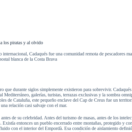
 los piratas y al olvido
ico internacional, Cadaqués fue una comunidad remota de pescadores mar
postal blanca de la Costa Brava
o que durante siglos simplemente existieron para sobrevivir.
Cadaqués 
e al Mediterráneo, galerías, turistas, terrazas exclusivas y la sombra om
les de Cataluña, este pequeño enclave del Cap de Creus fue un territori
una relación casi salvaje con el mar.
es de su celebridad. Antes del turismo de masas, antes de los intelect
smo. Existía entonces un pueblo encerrado entre montañas, protegido y 
fluido con el interior del Empordà. Esa condición de aislamiento definió