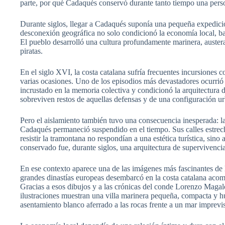
parte, por qué Cadaqués conservó durante tanto tiempo una persona
Durante siglos, llegar a Cadaqués suponía una pequeña expedición
desconexión geográfica no solo condicionó la economía local, basa
El pueblo desarrolló una cultura profundamente marinera, auster
piratas.
En el siglo XVI, la costa catalana sufría frecuentes incursiones
varias ocasiones. Uno de los episodios más devastadores ocurrió 
incrustado en la memoria colectiva y condicionó la arquitectura d
sobreviven restos de aquellas defensas y de una configuración ur
Pero el aislamiento también tuvo una consecuencia inesperada: l
Cadaqués permaneció suspendido en el tiempo. Sus calles estrecha
resistir la tramontana no respondían a una estética turística, s
conservado fue, durante siglos, una arquitectura de supervivencia
En ese contexto aparece una de las imágenes más fascinantes de l
grandes dinastías europeas desembarcó en la costa catalana acom
Gracias a esos dibujos y a las crónicas del conde Lorenzo Magalo
ilustraciones muestran una villa marinera pequeña, compacta y 
asentamiento blanco aferrado a las rocas frente a un mar imprevis