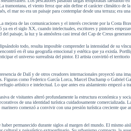
l Mediterráneo. Los pescadores pasaban largas temporadas faenando en
tramontana, el viento feroz que aún define el carácter climático de la
, el mar no era un paisaje para contemplar desde una terraza; era una fr
ejora de las comunicaciones y el interés creciente por la Costa Brava 
 ya en el siglo XX, cuando intelectuales, escritores y pintores empezaro
del paisaje, la luz y la atmósfera casi irreal del Cap de Creus generar
lipsándolo todo, resulta imposible comprender la intensidad de su vínc
encontró en él una geografía emocional y estética que ya existía. Portll
ticipar el universo surrealista del pintor. El artista convirtió el territo
 presencia de Dalí y de otros creadores internacionales proyectó una im
pués. Figuras como Federico García Lorca, Marcel Duchamp o Gabriel G
efugio artístico e intelectual. Lo que antes era aislamiento empezó a tr
asiva de visitantes alteró profundamente la estructura económica y soc
ecorativos de una identidad turística cuidadosamente comercializada. La
blo marinero comenzó a convivir con una presión turística creciente que
 haber permanecido durante siglos al margen del mundo. El mismo ais
r cultural y paisajístico extraordinario. Su urbanismo compacto, la aus