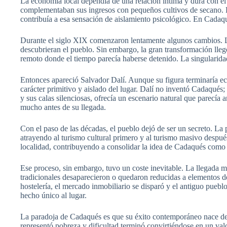
La economía local dependía de una relación íntima y dura con e
complementaban sus ingresos con pequeños cultivos de secano. La 
contribuía a esa sensación de aislamiento psicológico. En Cadaqués
Durante el siglo XIX comenzaron lentamente algunos cambios. La m
descubrieran el pueblo. Sin embargo, la gran transformación llegó
remoto donde el tiempo parecía haberse detenido. La singularidad 
Entonces apareció Salvador Dalí. Aunque su figura terminaría ec
carácter primitivo y aislado del lugar. Dalí no inventó Cadaqués; 
y sus calas silenciosas, ofrecía un escenario natural que parecía an
mucho antes de su llegada.
Con el paso de las décadas, el pueblo dejó de ser un secreto. La
atrayendo al turismo cultural primero y al turismo masivo des
localidad, contribuyendo a consolidar la idea de Cadaqués como r
Ese proceso, sin embargo, tuvo un coste inevitable. La llegada m
tradicionales desaparecieron o quedaron reducidas a elementos d
hostelería, el mercado inmobiliario se disparó y el antiguo pue
hecho único al lugar.
La paradoja de Cadaqués es que su éxito contemporáneo nace de
representó pobreza y dificultad terminó convirtiéndose en un valo