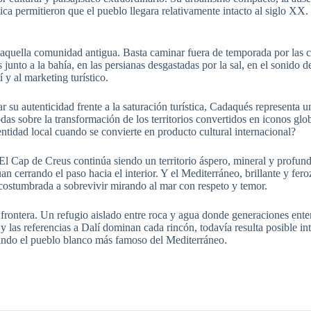
tica permitieron que el pueblo llegara relativamente intacto al siglo XX
de aquella comunidad antigua. Basta caminar fuera de temporada por las 
s junto a la bahía, en las persianas desgastadas por la sal, en el sonido 
y al marketing turístico.
u autenticidad frente a la saturación turística, Cadaqués representa u
das sobre la transformación de los territorios convertidos en iconos gl
entidad local cuando se convierte en producto cultural internacional?
. El Cap de Creus continúa siendo un territorio áspero, mineral y prof
 cerrando el paso hacia el interior. Y el Mediterráneo, brillante y fer
 acostumbrada a sobrevivir mirando al mar con respeto y temor.
rontera. Un refugio aislado entre roca y agua donde generaciones enter
s y las referencias a Dalí dominan cada rincón, todavía resulta posible in
itando el pueblo blanco más famoso del Mediterráneo.