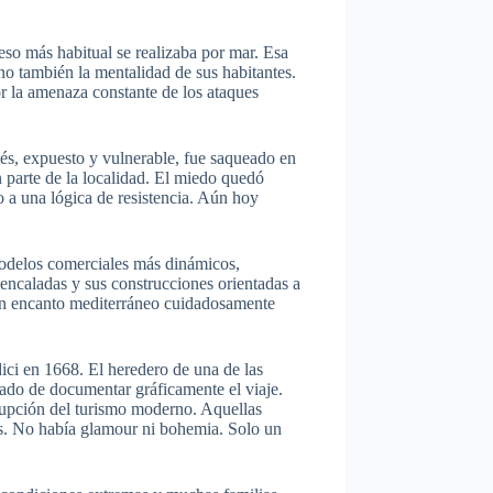
eso más habitual se realizaba por mar. Esa
ino también la mentalidad de sus habitantes.
r la amenaza constante de los ataques
ués, expuesto y vulnerable, fue saqueado en
 parte de la localidad. El miedo quedó
o a una lógica de resistencia. Aún hoy
modelos comerciales más dinámicos,
 encaladas y sus construcciones orientadas a
o un encanto mediterráneo cuidadosamente
ici en 1668. El heredero de una de las
gado de documentar gráficamente el viaje.
rrupción del turismo moderno. Aquellas
us. No había glamour ni bohemia. Solo un